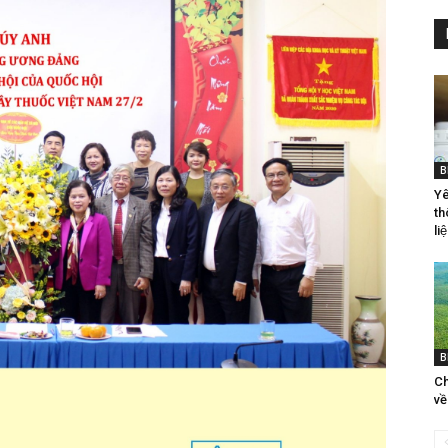
B
Yê
th
liê
B
Ch
vê