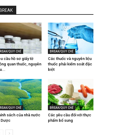
BREAK
REAK/QUY CHẾ
BREAK/QUY CHẾ
u cầu hồ sơ giấy tờ
Các thuốc và nguyên liệu
ông quan thuốc, nguyên
thuốc phải kiểm soát đặc
̣u...
biệt
REAK/QUY CHẾ
BREAK/QUY CHẾ
ính sách của nhà nước
Các yêu cầu đối với thực
̀ Dược
phẩm bổ sung