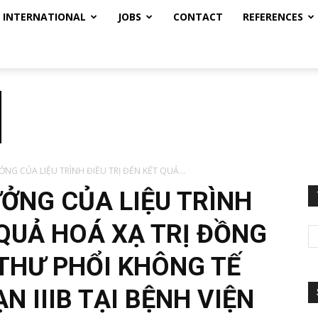
INTERNATIONAL
JOBS
CONTACT
REFERENCES
NG CỦA LIỆU TRÌNH ĐIỀU TRỊ ĐẾN KẾT QUẢ...
ỞNG CỦA LIỆU TRÌNH
 QUẢ HOÁ XẠ TRỊ ĐỒNG
THƯ PHỔI KHÔNG TẾ
N IIIB TẠI BỆNH VIỆN