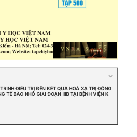
TRÌNH ĐIỀU TRỊ ĐẾN KẾT QUẢ HOÁ XẠ TRỊ ĐỒNG
 TẾ BÀO NHỎ GIAI ĐOẠN IIIB TẠI BỆNH VIỆN K