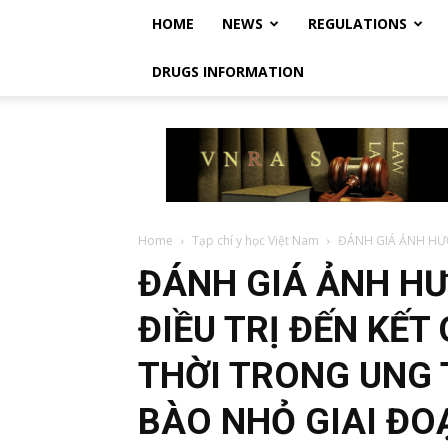
HOME
NEWS
REGULATIONS
DRUGS INFORMATION
Vietnam
Regulatory
Affairs
Society
–
Luật
Home
Tạp chí y học Việt Nam
ĐÁNH GIÁ ẢNH HƯỞ
Dược
ĐÁNH GIÁ ẢNH HƯ
Việt
Nam
ĐIỀU TRỊ ĐẾN KẾT
THỜI TRONG UNG 
BÀO NHỎ GIAI ĐOẠ