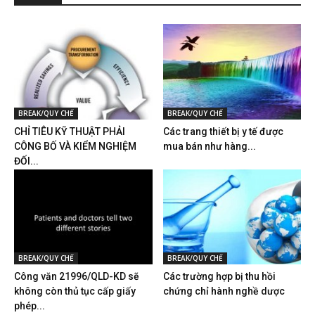
BREAK/QUY CHẾ
BREAK/QUY CHẾ
CHỈ TIÊU KỸ THUẬT PHẢI
Các trang thiết bị y tế được
CÔNG BỐ VÀ KIỂM NGHIỆM
mua bán như hàng...
ĐỐI...
BREAK/QUY CHẾ
BREAK/QUY CHẾ
Công văn 21996/QLD-KD sẽ
Các trường hợp bị thu hồi
không còn thủ tục cấp giấy
chứng chỉ hành nghề dược
phép...