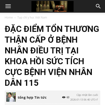
Home
Tạp chí y học Việt Nam
ĐẶC ĐIỂM TỔN THƯƠNG
THẬN CẤP Ở BỆNH
NHÂN ĐIỀU TRỊ TẠI
KHOA HỒI SỨC TÍCH
CỰC BỆNH VIỆN NHÂN
DÂN 115
Cập nhật lần cuối
tổng hợp Tin tức
63
2026-01-13 06:40 UTC+7