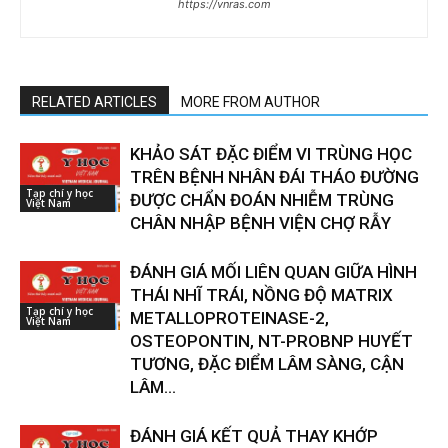
https://vnras.com
RELATED ARTICLES
MORE FROM AUTHOR
KHẢO SÁT ĐẶC ĐIỂM VI TRÙNG HỌC
TRÊN BỆNH NHÂN ĐÁI THÁO ĐƯỜNG
Tạp chí y học
ĐƯỢC CHẨN ĐOÁN NHIỄM TRÙNG
Việt Nam
CHÂN NHẬP BỆNH VIỆN CHỢ RẪY
ĐÁNH GIÁ MỐI LIÊN QUAN GIỮA HÌNH
THÁI NHĨ TRÁI, NỒNG ĐỘ MATRIX
Tạp chí y học
METALLOPROTEINASE-2,
Việt Nam
OSTEOPONTIN, NT-PROBNP HUYẾT
TƯƠNG, ĐẶC ĐIỂM LÂM SÀNG, CẬN
LÂM...
ĐÁNH GIÁ KẾT QUẢ THAY KHỚP