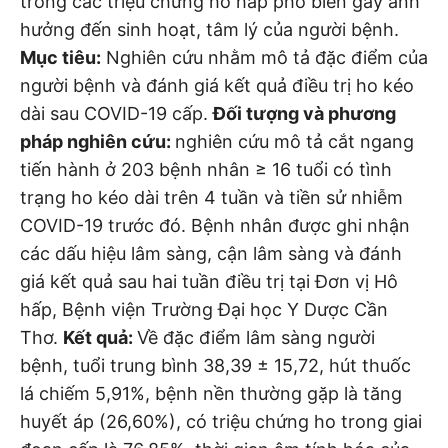
trong các triệu chứng hô hấp phổ biến gây ảnh
hưởng đến sinh hoạt, tâm lý của người bệnh.
Mục tiêu:
Nghiên cứu nhằm mô tả đặc điểm của
người bệnh và đánh giá kết quả điều trị ho kéo
dài sau COVID-19 cấp.
Đối tượng và phương
pháp nghiên cứu:
nghiên cứu mô tả cắt ngang
tiến hành ở 203 bệnh nhân ≥ 16 tuổi có tình
trạng ho kéo dài trên 4 tuần và tiền sử nhiễm
COVID-19 trước đó. Bệnh nhân được ghi nhận
các dấu hiệu lâm sàng, cận lâm sàng và đánh
giá kết quả sau hai tuần điều trị tại Đơn vị Hô
hấp, Bệnh viện Trường Đại học Y Dược Cần
Thơ.
Kết quả:
Về đặc điểm lâm sàng người
bệnh, tuổi trung bình 38,39 ± 15,72, hút thuốc
lá chiếm 5,91%, bệnh nền thường gặp là tăng
huyết áp (26,60%), có triệu chứng ho trong giai