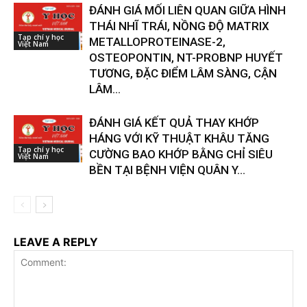
ĐÁNH GIÁ MỐI LIÊN QUAN GIỮA HÌNH
THÁI NHĨ TRÁI, NỒNG ĐỘ MATRIX
Tạp chí y học
METALLOPROTEINASE-2,
Việt Nam
OSTEOPONTIN, NT-PROBNP HUYẾT
TƯƠNG, ĐẶC ĐIỂM LÂM SÀNG, CẬN
LÂM...
ĐÁNH GIÁ KẾT QUẢ THAY KHỚP
HÁNG VỚI KỸ THUẬT KHÂU TĂNG
Tạp chí y học
CƯỜNG BAO KHỚP BẰNG CHỈ SIÊU
Việt Nam
BỀN TẠI BỆNH VIỆN QUÂN Y...
LEAVE A REPLY