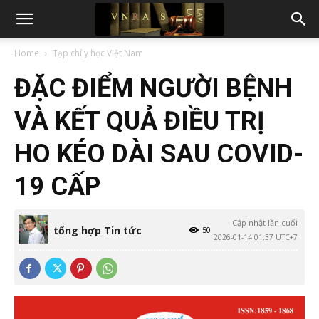
Home
Tạp chí y học Việt Nam
ĐẶC ĐIỂM NGƯỜI BỆNH
VÀ KẾT QUẢ ĐIỀU TRỊ
HO KÉO DÀI SAU COVID-
19 CẤP
Cập nhật lần cuối
tổng hợp Tin tức
50
2026-01-14 01:37 UTC+7