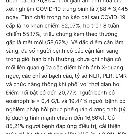
đoạn cấp là 76,85%, thời gian âm tính hóa của
xét nghiệm COVID-19 trung bình là 7,88 ± 3,445
ngày. Tính chất trong ho kéo dài sau COVID-19
cấp là ho khan chiếm 62,07%, ho trên 8 tuần
chiếm 55,17%, triệu chứng kèm theo thường
gặp là mệt mỏi (58,62%). Về đặc điểm cận lâm
sàng, đa số người bệnh có các cận lâm sàng
trong giới hạn bình thường, chưa ghi nhận có
mối liên quan giữa đặc điểm hình ảnh X-quang
ngực, các chỉ số bạch cầu, tỷ số NLR, PLR, LMR
và chức năng thông khí phổi với thời gian ho.
Điểm nổi bật có đến 20,77% người bệnh có
eosinophile > 0,4 G/L và 19,44% người bệnh có
nghiệm pháp hồi phục phế quản dương tính (tỷ
lệ dương tính mạnh chiếm đến 16,66%). Có
85,21% người bệnh đáp ứng điều trị, cải thiện