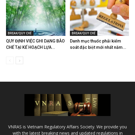
BREAK/QUY CHẾ
BREAK/QUY CHẾ
QUY ĐỊNH VIỆC GHI DẠNG BÀO
Danh mục thuốc phải kiểm
CHẾ TẠI KẾ HOẠCH LỰA...
soát đặc biệt mới nhất năm...
VNRAS is Vietnam Regulatory Affairs Society. We provide you
with the latest breaking news and updated regulations in