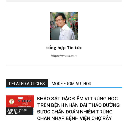
tổng hợp Tin tức
https://vnras.com
RELATED ARTICLES
MORE FROM AUTHOR
KHẢO SÁT ĐẶC ĐIỂM VI TRÙNG HỌC
TRÊN BỆNH NHÂN ĐÁI THÁO ĐƯỜNG
Tạp chí y học
ĐƯỢC CHẨN ĐOÁN NHIỄM TRÙNG
Việt Nam
CHÂN NHẬP BỆNH VIỆN CHỢ RẪY