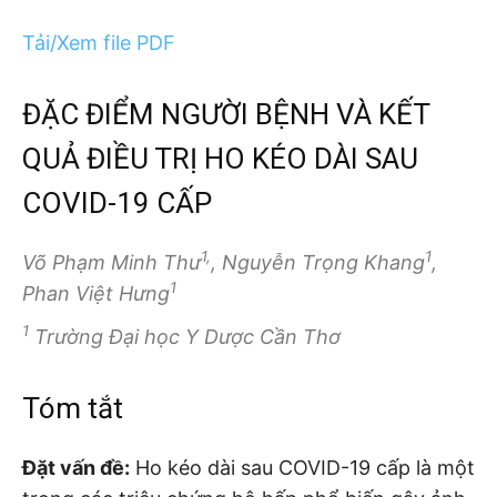
Tải/Xem file PDF
ĐẶC ĐIỂM NGƯỜI BỆNH VÀ KẾT
QUẢ ĐIỀU TRỊ HO KÉO DÀI SAU
COVID-19 CẤP
1,
1
Võ Phạm Minh Thư
, Nguyễn Trọng Khang
,
1
Phan Việt Hưng
1
Trường Đại học Y Dược Cần Thơ
Tóm tắt
Đặt vấn đề:
Ho kéo dài sau COVID-19 cấp là một