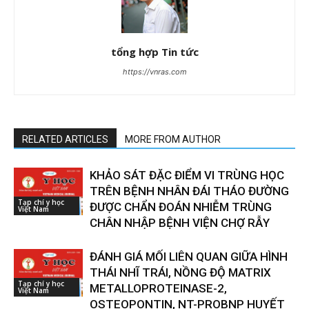
tổng hợp Tin tức
https://vnras.com
RELATED ARTICLES
MORE FROM AUTHOR
KHẢO SÁT ĐẶC ĐIỂM VI TRÙNG HỌC
TRÊN BỆNH NHÂN ĐÁI THÁO ĐƯỜNG
Tạp chí y học
ĐƯỢC CHẨN ĐOÁN NHIỄM TRÙNG
Việt Nam
CHÂN NHẬP BỆNH VIỆN CHỢ RẪY
ĐÁNH GIÁ MỐI LIÊN QUAN GIỮA HÌNH
THÁI NHĨ TRÁI, NỒNG ĐỘ MATRIX
Tạp chí y học
METALLOPROTEINASE-2,
Việt Nam
OSTEOPONTIN, NT-PROBNP HUYẾT