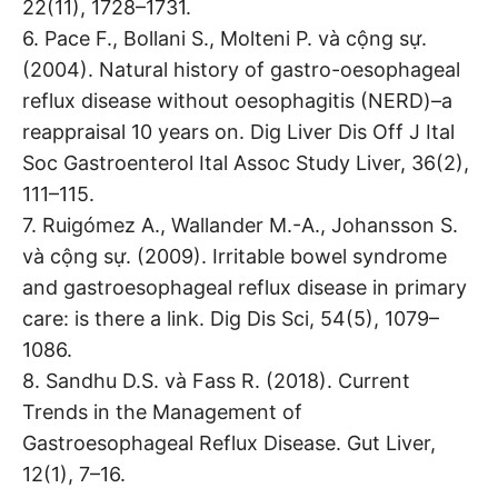
22(11), 1728–1731.
6. Pace F., Bollani S., Molteni P. và cộng sự.
(2004). Natural history of gastro-oesophageal
reflux disease without oesophagitis (NERD)–a
reappraisal 10 years on. Dig Liver Dis Off J Ital
Soc Gastroenterol Ital Assoc Study Liver, 36(2),
111–115.
7. Ruigómez A., Wallander M.-A., Johansson S.
và cộng sự. (2009). Irritable bowel syndrome
and gastroesophageal reflux disease in primary
care: is there a link. Dig Dis Sci, 54(5), 1079–
1086.
8. Sandhu D.S. và Fass R. (2018). Current
Trends in the Management of
Gastroesophageal Reflux Disease. Gut Liver,
12(1), 7–16.