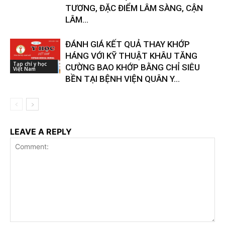
TƯƠNG, ĐẶC ĐIỂM LÂM SÀNG, CẬN
LÂM...
ĐÁNH GIÁ KẾT QUẢ THAY KHỚP
HÁNG VỚI KỸ THUẬT KHÂU TĂNG
Tạp chí y học
CƯỜNG BAO KHỚP BẰNG CHỈ SIÊU
Việt Nam
BỀN TẠI BỆNH VIỆN QUÂN Y...
LEAVE A REPLY