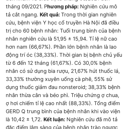
tháng 09/2021. P
hương pháp:
Nghiên cứu mô
tả cắt ngang.
Kết quả:
Trong thời gian nghiên
cứu, bệnh viện Y học cổ truyền Hà Nội đã điều
trị cho 60 bệnh nhân: Tuổi trung bình của bệnh
nhân nghiên cứu là 51,95 ± 15,94. Tỉ lệ nữ cao
hơn nam (66,67%). Phần lớn bệnh nhân là lao
động trí óc (38,33%). Thời gian bị bệnh chủ yếu
từ 6 đến 12 tháng (61,67%). Có 30,0% bệnh
nhân có sử dụng bia rượu, 21,67% hút thuốc lá,
33,33% thường xuyên uống cà phê, 55% sử
dụng thuốc giảm đau nonsteroid; 38,33% bệnh
nhân thừa cân và béo phì. Triệu chứng ợ chua,
ợ hơi chiếm tỉ lệ cao nhất (88,33%). Tổng điểm
GERD Q trung bình của bệnh nhân khi vào viện
là 10,42 ± 1,72.
Kết luận:
Nghiên cứu đã mô tả
đặc điểm lâm sàng của bệnh nhân trào ngược