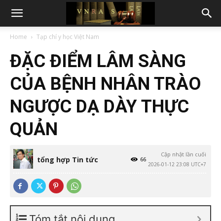
Home
Tạp chí y học Việt Nam
ĐẶC ĐIỂM LÂM SÀNG
CỦA BỆNH NHÂN TRÀO
NGƯỢC DẠ DÀY THỰC
QUẢN
Cập nhật lần cuối
tổng hợp Tin tức
66
2026-01-12 23:08 UTC+7
Tóm tắt nội dung