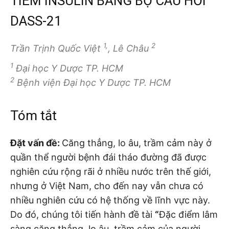
TIÊM INSULIN BẰNG BỘ CÂU HỎI
DASS-21
1,
2
Trần Trịnh Quốc Việt
, Lê Châu
1
Đại học Y Dược TP. HCM
2
Bệnh viện Đại học Y Dược TP. HCM
Tóm tắt
Đặt vấn đề:
Căng thẳng, lo âu, trầm cảm này ở
quần thể người bệnh đái tháo đường đã được
nghiên cứu rộng rãi ở nhiều nước trên thế giới,
nhưng ở Việt Nam, cho đến nay vẫn chưa có
nhiều nghiên cứu có hệ thống về lĩnh vực này.
Do đó, chúng tôi tiến hành đề tài
“
Đặc điểm lâm
sàng căng thẳng, lo âu, trầm cảm của người