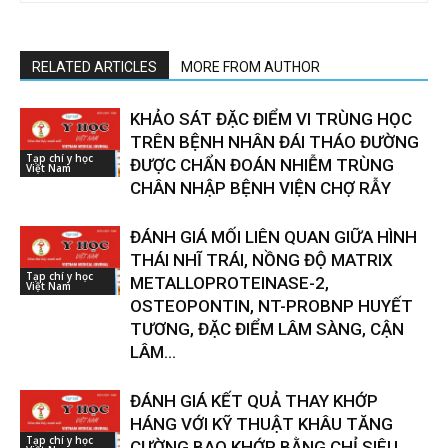
RELATED ARTICLES
MORE FROM AUTHOR
KHẢO SÁT ĐẶC ĐIỂM VI TRÙNG HỌC
TRÊN BỆNH NHÂN ĐÁI THÁO ĐƯỜNG
Tạp chí y học
ĐƯỢC CHẨN ĐOÁN NHIỄM TRÙNG
Việt Nam
CHÂN NHẬP BỆNH VIỆN CHỢ RẪY
ĐÁNH GIÁ MỐI LIÊN QUAN GIỮA HÌNH
THÁI NHĨ TRÁI, NỒNG ĐỘ MATRIX
Tạp chí y học
METALLOPROTEINASE-2,
Việt Nam
OSTEOPONTIN, NT-PROBNP HUYẾT
TƯƠNG, ĐẶC ĐIỂM LÂM SÀNG, CẬN
LÂM...
ĐÁNH GIÁ KẾT QUẢ THAY KHỚP
HÁNG VỚI KỸ THUẬT KHÂU TĂNG
Tạp chí y học
CƯỜNG BAO KHỚP BẰNG CHỈ SIÊU