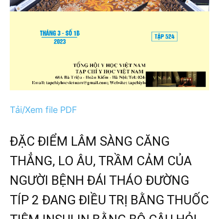
Tải/Xem file PDF
ĐẶC ĐIỂM LÂM SÀNG CĂNG
THẲNG, LO ÂU, TRẦM CẢM CỦA
NGƯỜI BỆNH ĐÁI THÁO ĐƯỜNG
TÍP 2 ĐANG ĐIỀU TRỊ BẰNG THUỐC