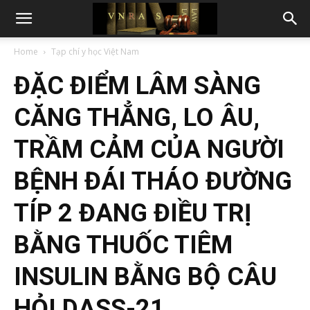
Home
Tạp chí y học Việt Nam
ĐẶC ĐIỂM LÂM SÀNG
CĂNG THẲNG, LO ÂU,
TRẦM CẢM CỦA NGƯỜI
BỆNH ĐÁI THÁO ĐƯỜNG
TÍP 2 ĐANG ĐIỀU TRỊ
BẰNG THUỐC TIÊM
INSULIN BẰNG BỘ CÂU
HỎI DASS-21