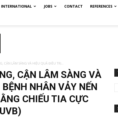
INTERNATIONAL
JOBS
CONTACT
REFERENCES
, CẬN LÂM SÀNG VÀ HIỆU QUẢ ĐIỀU TRỊ...
NG, CẬN LÂM SÀNG VÀ
RỊ BỆNH NHÂN VẢY NẾN
ẰNG CHIẾU TIA CỰC
BUVB)