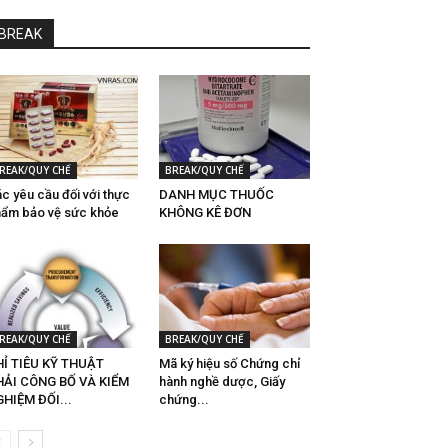
BREAK
REAK/QUY CHẾ
BREAK/QUY CHẾ
́c yêu cầu đối với thực
DANH MỤC THUỐC
ẩm bảo vệ sức khỏe
KHÔNG KÊ ĐƠN
REAK/QUY CHẾ
BREAK/QUY CHẾ
Ỉ TIÊU KỸ THUẬT
Mã ký hiệu số Chứng chỉ
HẢI CÔNG BỐ VÀ KIỂM
hành nghề dược, Giấy
HIỆM ĐỐI...
chứng...