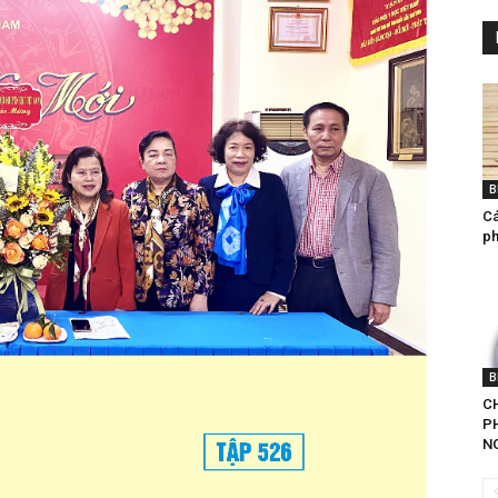
B
Ca
ph
B
CH
P
NG