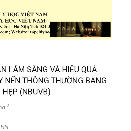
ẬN LÂM SÀNG VÀ HIỆU QUẢ
ẢY NẾN THÔNG THƯỜNG BẰNG
I HẸP (NBUVB)
2
Anh
 HN