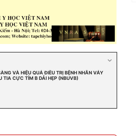
ÀNG VÀ HIỆU QUẢ ĐIỀU TRỊ BỆNH NHÂN VẢY
TIA CỰC TÍM B DẢI HẸP (NBUVB)