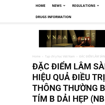
HOME
NEWS
REGULATIONS
DRUGS INFORMATION
Vietnam
Regulatory
Affairs
Society
–
Luật
Home
Tạp chí y học Việt Nam
ĐẶC ĐIỂM LÂM SÀNG
Dược
ĐẶC ĐIỂM LÂM SÀ
Việt
Nam
HIỆU QUẢ ĐIỀU T
THÔNG THƯỜNG B
TÍM B DẢI HẸP (N