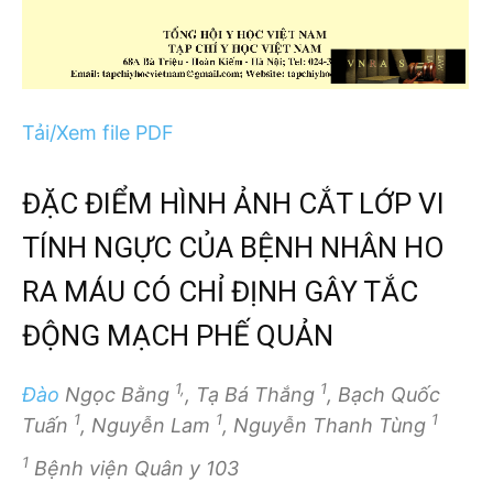
Tải/Xem file PDF
ĐẶC ĐIỂM HÌNH ẢNH CẮT LỚP VI
TÍNH NGỰC CỦA BỆNH NHÂN HO
RA MÁU CÓ CHỈ ĐỊNH GÂY TẮC
ĐỘNG MẠCH PHẾ QUẢN
1,
1
Đào
Ngọc Bằng
, Tạ Bá Thắng
, Bạch Quốc
1
1
1
Tuấn
, Nguyễn Lam
, Nguyễn Thanh Tùng
1
Bệnh viện Quân y 103