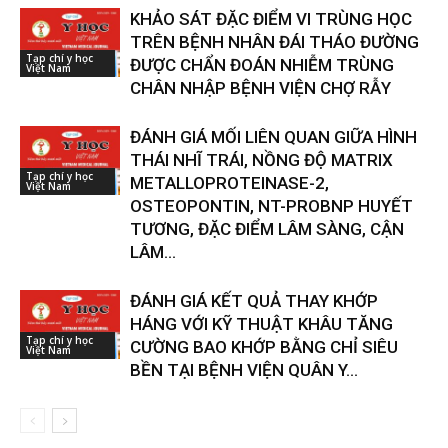
KHẢO SÁT ĐẶC ĐIỂM VI TRÙNG HỌC
TRÊN BỆNH NHÂN ĐÁI THÁO ĐƯỜNG
Tạp chí y học
ĐƯỢC CHẨN ĐOÁN NHIỄM TRÙNG
Việt Nam
CHÂN NHẬP BỆNH VIỆN CHỢ RẪY
ĐÁNH GIÁ MỐI LIÊN QUAN GIỮA HÌNH
THÁI NHĨ TRÁI, NỒNG ĐỘ MATRIX
Tạp chí y học
METALLOPROTEINASE-2,
Việt Nam
OSTEOPONTIN, NT-PROBNP HUYẾT
TƯƠNG, ĐẶC ĐIỂM LÂM SÀNG, CẬN
LÂM...
ĐÁNH GIÁ KẾT QUẢ THAY KHỚP
HÁNG VỚI KỸ THUẬT KHÂU TĂNG
Tạp chí y học
CƯỜNG BAO KHỚP BẰNG CHỈ SIÊU
Việt Nam
BỀN TẠI BỆNH VIỆN QUÂN Y...