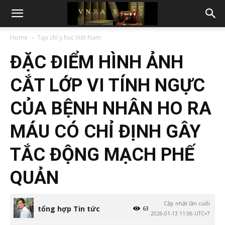
Home
Tạp chí y học Việt Nam
ĐẶC ĐIỂM HÌNH ẢNH
CẮT LỚP VI TÍNH NGỰC
CỦA BỆNH NHÂN HO RA
MÁU CÓ CHỈ ĐỊNH GÂY
TẮC ĐỘNG MẠCH PHẾ
QUẢN
Cập nhật lần cuối
tổng hợp Tin tức
63
2026-01-13 11:06 UTC+7