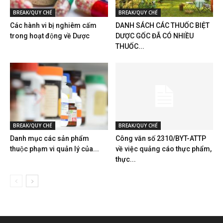
BREAK/QUY CHẾ
BREAK/QUY CHẾ
Các hành vi bị nghiêm cấm
DANH SÁCH CÁC THUỐC BIỆT
trong hoạt động về Dược
DƯỢC GỐC ĐÃ CÓ NHIỀU
THUỐC...
BREAK/QUY CHẾ
BREAK/QUY CHẾ
Danh mục các sản phẩm
Công văn số 2310/BYT-ATTP
thuộc phạm vi quản lý của...
về việc quảng cáo thực phẩm,
thực...