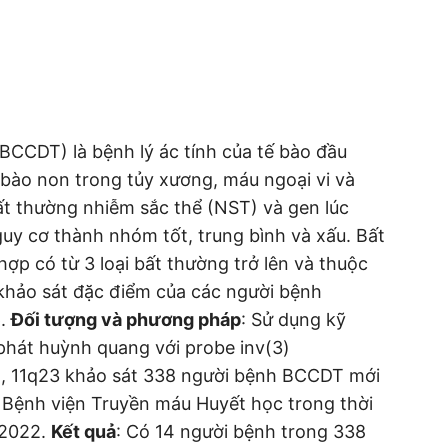
BCCDT) là bệnh lý ác tính của tế bào đầu
ế bào non trong tủy xương, máu ngoại vi và
t thường nhiễm sắc thể (NST) và gen lúc
y cơ thành nhóm tốt, trung bình và xấu. Bất
ợp có từ 3 loại bất thường trở lên và thuộc
khảo sát đặc điểm của các người bệnh
p.
Đối tượng và phương pháp
: Sử dụng kỹ
 phát huỳnh quang với probe inv(3)
31, 11q23 khảo sát 338 người bệnh BCCDT mới
 Bệnh viện Truyền máu Huyết học trong thời
/2022.
Kết quả
: Có 14 người bệnh trong 338