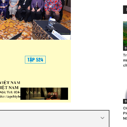
B
Tr
mi
ch
B
CH
P
NG