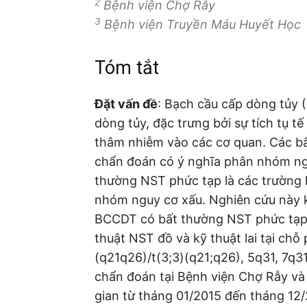
2
Bệnh viện Chợ Rẫy
3
Bệnh viện Truyền Máu Huyết Học
Tóm tắt
Đặt vấn đề
: Bạch cầu cấp dòng tủy (
dòng tủy, đặc trưng bởi sự tích tụ t
thâm nhiễm vào các cơ quan. Các bấ
chẩn đoán có ý nghĩa phân nhóm ngu
thường NST phức tạp là các trường h
nhóm nguy cơ xấu. Nghiên cứu này 
BCCDT có bất thường NST phức tạ
thuật NST đồ và kỹ thuật lai tại chỗ
(q21q26)/t(3;3)(q21;q26), 5q31, 7q
chẩn đoán tại Bệnh viện Chợ Rẫy và
gian từ tháng 01/2015 đến tháng 12