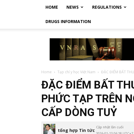
HOME
NEWS
REGULATIONS
DRUGS INFORMATION
Vietnam
Regulatory
Affairs
Society
–
Luật
Home
Tạp chí y học Việt Nam
ĐẶC ĐIỂM BẤT THƯ
Dược
ĐẶC ĐIỂM BẤT TH
Việt
Nam
PHỨC TẠP TRÊN N
CẤP DÒNG TUỶ
Cập nhật lần cuối
tổng hợp Tin tức
2026-01-13 06:18 UTC+7