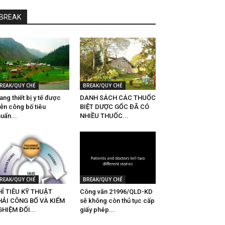
BREAK
REAK/QUY CHẾ
BREAK/QUY CHẾ
ang thiết bị y tế được
DANH SÁCH CÁC THUỐC
ễn công bố tiêu
BIỆT DƯỢC GỐC ĐÃ CÓ
uẩn...
NHIỀU THUỐC...
REAK/QUY CHẾ
BREAK/QUY CHẾ
Ỉ TIÊU KỸ THUẬT
Công văn 21996/QLD-KD
HẢI CÔNG BỐ VÀ KIỂM
sẽ không còn thủ tục cấp
HIỆM ĐỐI...
giấy phép...