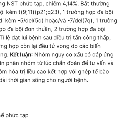
ng NST phức tạp, chiếm 4,14%. Bất thường
 kèm t(9;11)(p21;q23), 1 trường hợp đa bội
i kèm -5/del(5q) hoặc/và -7/del(7q), 1 trường
ợp đa bội đơn thuần, 2 trường hợp đa bội
 lệ đạt lui bệnh sau điều trị tấn công thấp,
ng hợp còn lại đều tử vong do các biến
ông.
Kết luận
: Nhóm nguy cơ xấu có đáp ứng
n cần phân nhóm từ lúc chẩn đoán để tư vấn và
gồm hóa trị liều cao kết hợp với ghép tế bào
o dài thời gian sống cho người bệnh.
hể phức tạp