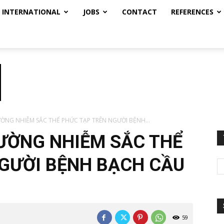
INTERNATIONAL
JOBS
CONTACT
REFERENCES
ỜNG NHIỄM SẮC THỂ PHỨC TẠP TRÊN NGƯỜI BỆNH...
ƯỜNG NHIỄM SẮC THỂ
GƯỜI BỆNH BẠCH CẦU
59