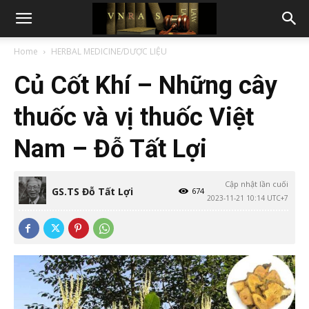
Home
HERBAL MEDICINE/DƯỢC LIỆU
Củ Cốt Khí – Những cây
thuốc và vị thuốc Việt
Nam – Đỗ Tất Lợi
Cập nhật lần cuối
GS.TS Đỗ Tất Lợi
674
2023-11-21 10:14 UTC+7