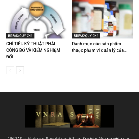
BREAK/QUY CHẾ
BREAK/QUY CHẾ
CHỈ TIÊU KỸ THUẬT PHẢI
Danh mục các sản phẩm
CÔNG BỐ VÀ KIỂM NGHIỆM
thuộc phạm vi quản lý của...
ĐỐI...
VNRAS is Vietnam Regulatory Affairs Society. We provide you