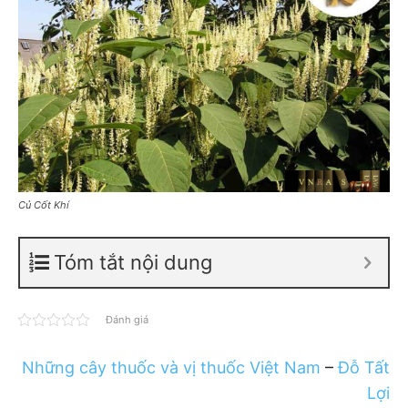
Củ Cốt Khí
Tóm tắt nội dung
Đánh giá
Những cây thuốc và vị thuốc Việt Nam
–
Đỗ Tất
Lợi