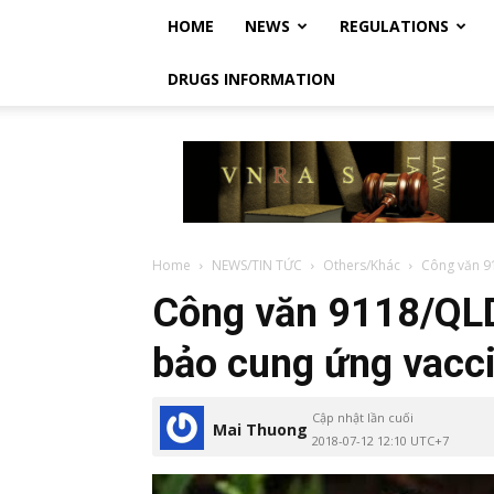
HOME
NEWS
REGULATIONS
DRUGS INFORMATION
Vietnam
Regulatory
Affairs
Society
–
Luật
Home
NEWS/TIN TỨC
Others/Khác
Công văn 9
Dược
Công văn 9118/QL
Việt
Nam
bảo cung ứng vacci
Cập nhật lần cuối
Mai Thuong
2018-07-12 12:10 UTC+7