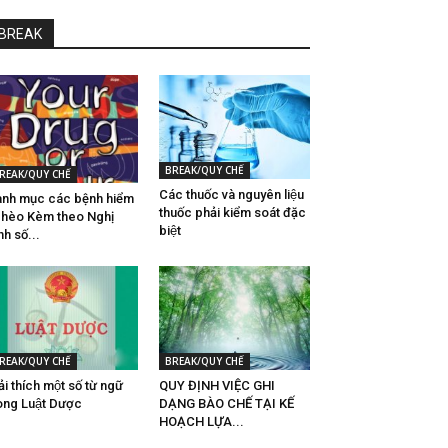
BREAK
BREAK/QUY CHẾ
REAK/QUY CHẾ
Các thuốc và nguyên liệu
nh mục các bệnh hiểm
thuốc phải kiểm soát đặc
hèo Kèm theo Nghị
biệt
nh số...
REAK/QUY CHẾ
BREAK/QUY CHẾ
̉i thích một số từ ngữ
QUY ĐỊNH VIỆC GHI
ong Luật Dược
DẠNG BÀO CHẾ TẠI KẾ
HOẠCH LỰA...