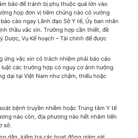
ảm bảo để tránh bị phụ thuộc quá lớn vào
ường họp đơn vị tiêm chủng nào có vướng
 báo cáo ngay Lãnh đạo Sở Y tế, Ủy ban nhân
ịnh thầu vắc xin. Trường hợp cần thiết, đề
lý Dược, Vụ Kế hoạch – Tài chính để được
g ứng vắc xin có trách nhiệm phải báo cáo
o luật các trường hợp có nguy cơ ảnh hưởng
ng dại tại Việt Nam như chậm, thiếu hoặc
 soát bệnh truyền nhiễm hoặc Trung tâm Y tế
ương nào còn, địa phương nào hết nhằm tiến
ơ sở.
ng dẫn, kiểm tra các hoạt động giám sát,