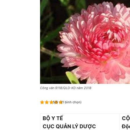
Công văn 9118/QLD-KD năm 2018
5/5 - (1 bình chọn)
BỘ Y TẾ
CỘ
CỤC QUẢN LÝ DƯỢC
Độc