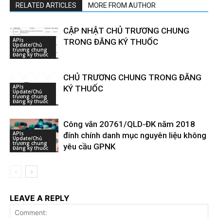
RELATED ARTICLES
MORE FROM AUTHOR
CẬP NHẬT CHỦ TRƯƠNG CHUNG
APIs
TRONG ĐĂNG KÝ THUỐC
Update/Chủ
trương chung
Đăng ký thuốc
CHỦ TRƯƠNG CHUNG TRONG ĐĂNG
APIs
KÝ THUỐC
Update/Chủ
trương chung
Đăng ký thuốc
Công văn 20761/QLD-ĐK năm 2018
APIs
đính chính danh mục nguyên liệu không
Update/Chủ
trương chung
yêu cầu GPNK
Đăng ký thuốc
LEAVE A REPLY