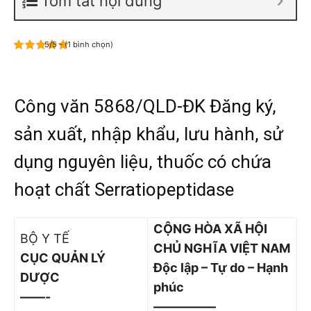
Tóm tắt nội dung
5/5 - (1 bình chọn)
Công văn 5868/QLD-ĐK Đăng ký,
sản xuất, nhập khẩu, lưu hành, sử
dụng nguyên liệu, thuốc có chứa
hoạt chất Serratiopeptidase
CỘNG HÒA XÃ HỘI
BỘ Y TẾ
CHỦ NGHĨA VIỆT NAM
CỤC QUẢN LÝ
Độc lập – Tự do – Hạnh
DƯỢC
phúc
——-
—————