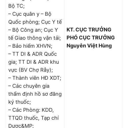
Bộ TC;
– Cục quân y – Bộ
Quốc phòng; Cục Y tế
KT. CỤC TRƯỞNG
– Bộ Công an; Cục Y
PHÓ CỤC TRƯỞNG
tế Giao thông vận tải;
Nguyễn Việt Hùng
– Bảo hiểm XHVN;
– TT DI & ADR Quốc
gia; TT DI & ADR khu
vực (BV Chợ Rẫy);
– Thành viên HĐ XDT;
– Các chuyên gia
thẩm định hồ sơ đăng
ký thuốc;
– Các Phòng: KDD,
TTQD thuốc, Tạp chí
Dược&MP;