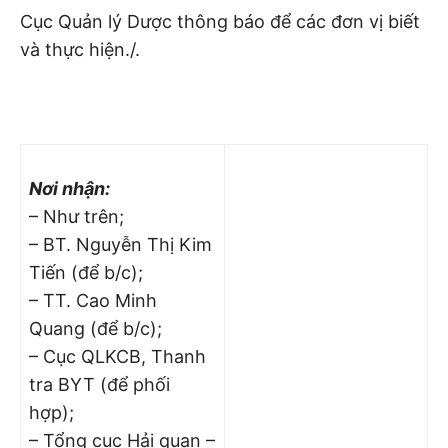
Cục Quản lý Dược thông báo để các đơn vị biết
và thực hiện./.
Nơi nhận:
– Như trên;
– BT. Nguyễn Thị Kim
Tiến (để b/c);
– TT. Cao Minh
Quang (để b/c);
– Cục QLKCB, Thanh
tra BYT (để phối
hợp);
– Tổng cục Hải quan –