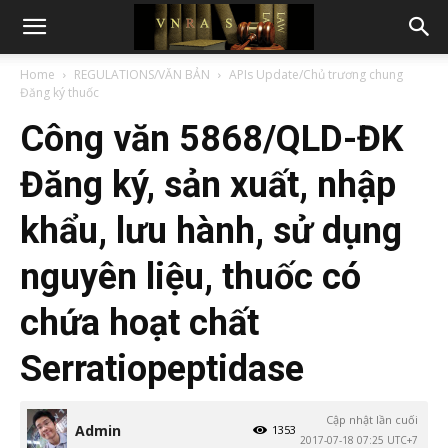
Home
REGULATIONS/VĂN BẢN
APIs Update/Chủ trương chung
Đăng ký thuốc
Công văn 5868/QLD-ĐK
Đăng ký, sản xuất, nhập
khẩu, lưu hành, sử dụng
nguyên liệu, thuốc có
chứa hoạt chất
Serratiopeptidase
Cập nhật lần cuối
Admin
1353
2017-07-18 07:25 UTC+7