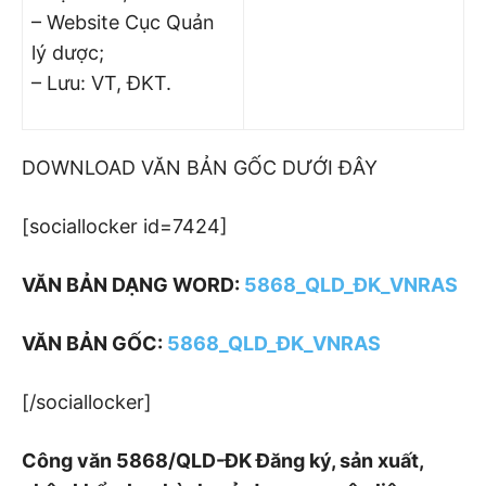
– Website Cục Quản
lý dược;
– Lưu: VT, ĐKT.
DOWNLOAD VĂN BẢN GỐC DƯỚI ĐÂY
[sociallocker id=7424]
VĂN BẢN DẠNG WORD:
5868_QLD_ĐK_VNRAS
VĂN BẢN GỐC:
5868_QLD_ĐK_VNRAS
[/sociallocker]
Công văn 5868/QLD-ĐK Đăng ký, sản xuất,