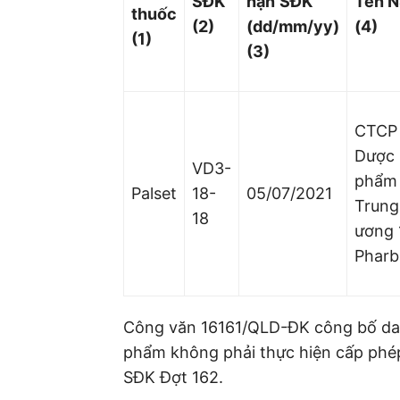
SĐK
hạn
SĐK
Tên 
thuốc
(2)
(dd/mm/yy)
(4)
(1)
(3)
CTCP
Dược
VD3-
phẩm
Palset
18-
05/07/2021
Trung
18
ương 
Pharb
Công văn 16161/QLD-ĐK công bố dan
phẩm không phải thực hiện cấp phé
SĐK Đợt 162.