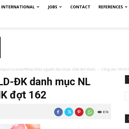
INTERNATIONAL
JOBS
CONTACT
REFERENCES
 Import License/Nhập khẩu nguyên liệu Dược chất làm thuốc
Công văn 16161/
LD-ĐK danh mục NL
K đợt 162
874