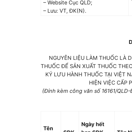
– Website Cục QLD;
– Lưu: VT, ĐK(N).
NGUYÊN LIỆU LÀM THUỐC LÀ D
THUỐC ĐỂ SẢN XUẤT THUỐC THEO
KÝ LƯU HÀNH THUỐC TẠI VIỆT 
HIỆN VIỆC CẤP 
(Đính kèm công văn số 16161/QLD-
Ngày hết
Tên