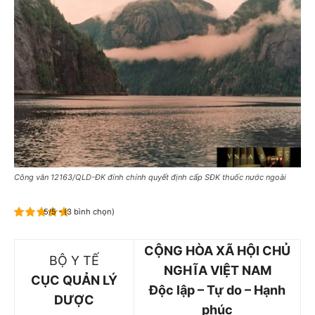
Công văn 12163/QLD-ĐK đính chính quyết định cấp SĐK thuốc nước ngoài
5/5 - (3 bình chọn)
CỘNG HÒA XÃ HỘI CHỦ
BỘ Y TẾ
NGHĨA VIỆT NAM
CỤC QUẢN LÝ
Độc lập – Tự do – Hạnh
DƯỢC
phúc