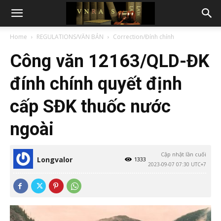
Home
REGULATIONS/VĂN BẢN
Correction/Đính chính
Công văn 12163/QLD-ĐK
đính chính quyết định
cấp SĐK thuốc nước
ngoài
Cập nhật lần cuối
Longvalor
1333
2023-09-07 07:30 UTC+7