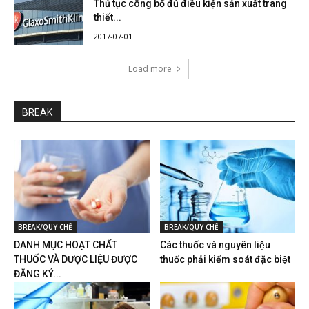
Thủ tục công bố đủ điều kiện sản xuất trang
thiết...
2017-07-01
Load more
BREAK
BREAK/QUY CHẾ
BREAK/QUY CHẾ
DANH MỤC HOẠT CHẤT
Các thuốc và nguyên liệu
THUỐC VÀ DƯỢC LIỆU ĐƯỢC
thuốc phải kiểm soát đặc biệt
ĐĂNG KÝ...