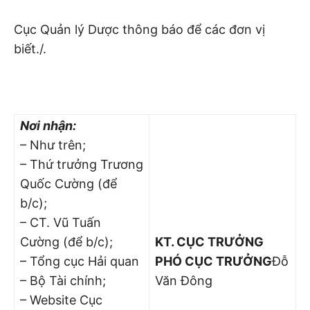
Cục Quản lý Dược thông báo để các đơn vị
biết./.
Nơi nhận:
– Như trên;
– Thứ trưởng Trương
Quốc Cường (để
b/c);
– CT. Vũ Tuấn
Cường (để b/c);
KT. CỤC TRƯỞNG
– Tổng cục Hải quan
PHÓ CỤC TRƯỞNG
Đỗ
– Bộ Tài chính;
Văn Đông
– Website Cục