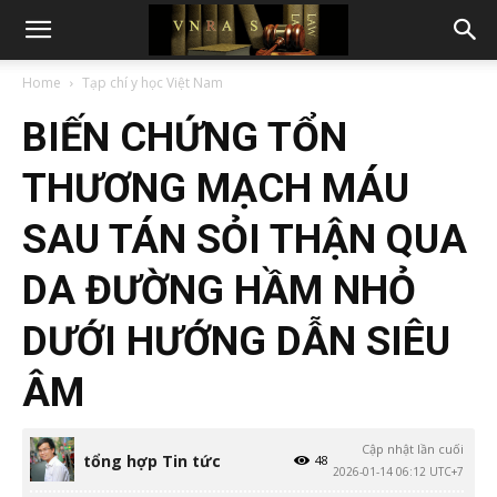
Home
Tạp chí y học Việt Nam
BIẾN CHỨNG TỔN
THƯƠNG MẠCH MÁU
SAU TÁN SỎI THẬN QUA
DA ĐƯỜNG HẦM NHỎ
DƯỚI HƯỚNG DẪN SIÊU
ÂM
Cập nhật lần cuối
tổng hợp Tin tức
48
2026-01-14 06:12 UTC+7