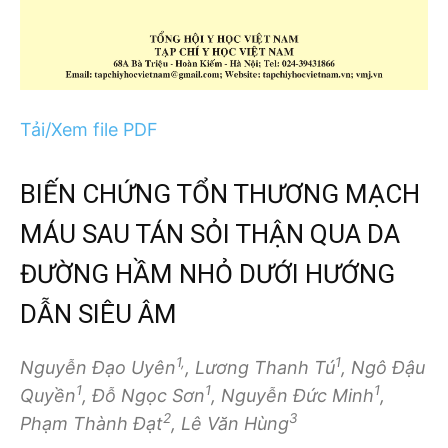
Tải/Xem file PDF
BIẾN CHỨNG TỔN THƯƠNG MẠCH
MÁU SAU TÁN SỎI THẬN QUA DA
ĐƯỜNG HẦM NHỎ DƯỚI HƯỚNG
DẪN SIÊU ÂM
1,
1
Nguyễn Đạo Uyên
, Lương Thanh Tú
, Ngô Đậu
1
1
1
Quyền
, Đỗ Ngọc Sơn
, Nguyễn Đức Minh
,
2
3
Phạm Thành Đạt
, Lê Văn Hùng