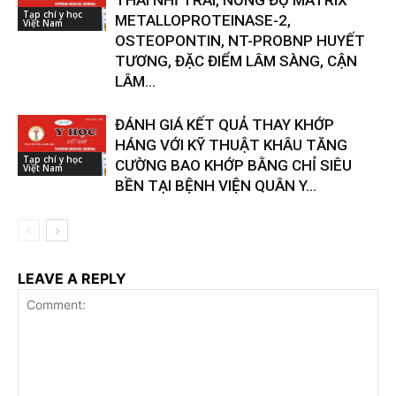
THÁI NHĨ TRÁI, NỒNG ĐỘ MATRIX
Tạp chí y học
METALLOPROTEINASE-2,
Việt Nam
OSTEOPONTIN, NT-PROBNP HUYẾT
TƯƠNG, ĐẶC ĐIỂM LÂM SÀNG, CẬN
LÂM...
ĐÁNH GIÁ KẾT QUẢ THAY KHỚP
HÁNG VỚI KỸ THUẬT KHÂU TĂNG
Tạp chí y học
CƯỜNG BAO KHỚP BẰNG CHỈ SIÊU
Việt Nam
BỀN TẠI BỆNH VIỆN QUÂN Y...
LEAVE A REPLY