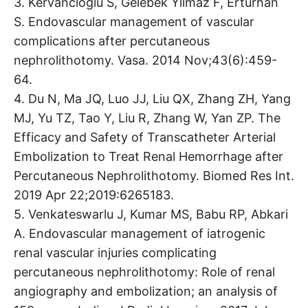
3. Kervancioglu S, Gelebek Yilmaz F, Erturhan
S. Endovascular management of vascular
complications after percutaneous
nephrolithotomy. Vasa. 2014 Nov;43(6):459-
64.
4. Du N, Ma JQ, Luo JJ, Liu QX, Zhang ZH, Yang
MJ, Yu TZ, Tao Y, Liu R, Zhang W, Yan ZP. The
Efficacy and Safety of Transcatheter Arterial
Embolization to Treat Renal Hemorrhage after
Percutaneous Nephrolithotomy. Biomed Res Int.
2019 Apr 22;2019:6265183.
5. Venkateswarlu J, Kumar MS, Babu RP, Abkari
A. Endovascular management of iatrogenic
renal vascular injuries complicating
percutaneous nephrolithotomy: Role of renal
angiography and embolization; an analysis of