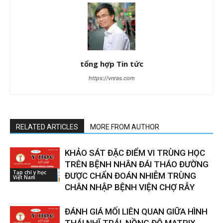
tổng hợp Tin tức
https://vnras.com
RELATED ARTICLES
MORE FROM AUTHOR
KHẢO SÁT ĐẶC ĐIỂM VI TRÙNG HỌC
TRÊN BỆNH NHÂN ĐÁI THÁO ĐƯỜNG
Tạp chí y học
ĐƯỢC CHẨN ĐOÁN NHIỄM TRÙNG
Việt Nam
CHÂN NHẬP BỆNH VIỆN CHỢ RẪY
ĐÁNH GIÁ MỐI LIÊN QUAN GIỮA HÌNH