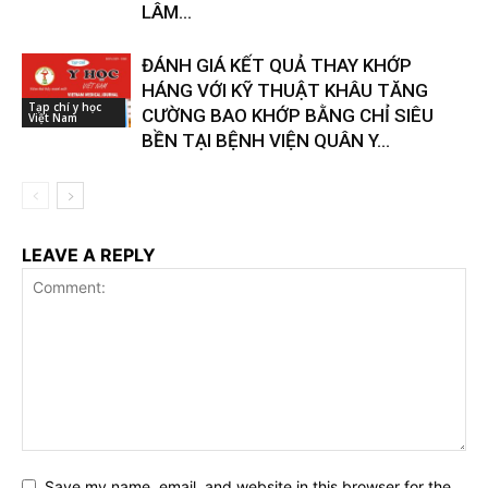
LÂM...
ĐÁNH GIÁ KẾT QUẢ THAY KHỚP
HÁNG VỚI KỸ THUẬT KHÂU TĂNG
Tạp chí y học
CƯỜNG BAO KHỚP BẰNG CHỈ SIÊU
Việt Nam
BỀN TẠI BỆNH VIỆN QUÂN Y...
LEAVE A REPLY
Save my name, email, and website in this browser for the