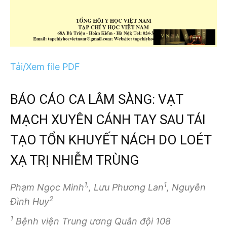
Tải/Xem file PDF
BÁO CÁO CA LÂM SÀNG: VẠT
MẠCH XUYÊN CÁNH TAY SAU TÁI
TẠO TỔN KHUYẾT NÁCH DO LOÉT
XẠ TRỊ NHIỄM TRÙNG
1,
1
Phạm Ngọc Minh
, Lưu Phương Lan
, Nguyễn
2
Đình Huy
1
Bệnh viện Trung ương Quân đội 108