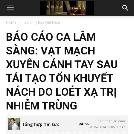
Home
Tạp chí y học Việt Nam
BÁO CÁO CA LÂM
SÀNG: VẠT MẠCH
XUYÊN CÁNH TAY SAU
TÁI TẠO TỔN KHUYẾT
NÁCH DO LOÉT XẠ TRỊ
NHIỄM TRÙNG
Cập nhật lần cuối
tổng hợp Tin tức
56
2026-01-14 08:06 UTC+7