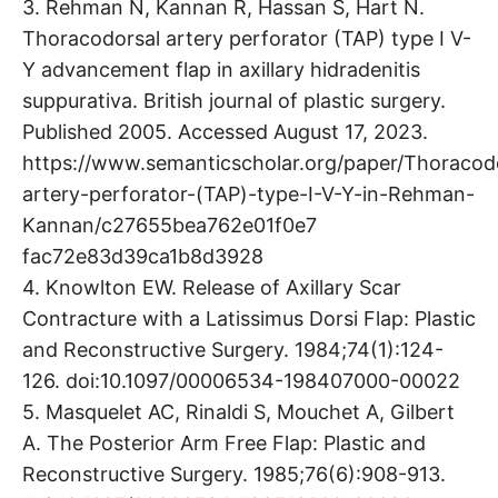
3. Rehman N, Kannan R, Hassan S, Hart N.
Thoracodorsal artery perforator (TAP) type I V-
Y advancement flap in axillary hidradenitis
suppurativa. British journal of plastic surgery.
Published 2005. Accessed August 17, 2023.
https://www.semanticscholar.org/paper/Thoracod
artery-perforator-(TAP)-type-I-V-Y-in-Rehman-
Kannan/c27655bea762e01f0e7
fac72e83d39ca1b8d3928
4. Knowlton EW. Release of Axillary Scar
Contracture with a Latissimus Dorsi Flap: Plastic
and Reconstructive Surgery. 1984;74(1):124-
126. doi:10.1097/00006534-198407000-00022
5. Masquelet AC, Rinaldi S, Mouchet A, Gilbert
A. The Posterior Arm Free Flap: Plastic and
Reconstructive Surgery. 1985;76(6):908-913.