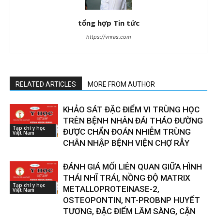
tổng hợp Tin tức
https://vnras.com
RELATED ARTICLES
MORE FROM AUTHOR
KHẢO SÁT ĐẶC ĐIỂM VI TRÙNG HỌC
TRÊN BỆNH NHÂN ĐÁI THÁO ĐƯỜNG
Tạp chí y học
ĐƯỢC CHẨN ĐOÁN NHIỄM TRÙNG
Việt Nam
CHÂN NHẬP BỆNH VIỆN CHỢ RẪY
ĐÁNH GIÁ MỐI LIÊN QUAN GIỮA HÌNH
THÁI NHĨ TRÁI, NỒNG ĐỘ MATRIX
Tạp chí y học
METALLOPROTEINASE-2,
Việt Nam
OSTEOPONTIN, NT-PROBNP HUYẾT
TƯƠNG, ĐẶC ĐIỂM LÂM SÀNG, CẬN