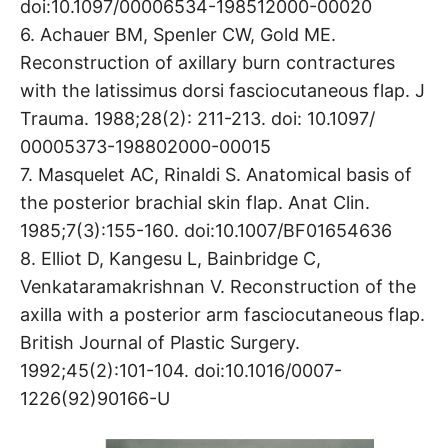
doi:10.1097/00006534-198512000-00020
6. Achauer BM, Spenler CW, Gold ME.
Reconstruction of axillary burn contractures
with the latissimus dorsi fasciocutaneous flap. J
Trauma. 1988;28(2): 211-213. doi: 10.1097/
00005373-198802000-00015
7. Masquelet AC, Rinaldi S. Anatomical basis of
the posterior brachial skin flap. Anat Clin.
1985;7(3):155-160. doi:10.1007/BF01654636
8. Elliot D, Kangesu L, Bainbridge C,
Venkataramakrishnan V. Reconstruction of the
axilla with a posterior arm fasciocutaneous flap.
British Journal of Plastic Surgery.
1992;45(2):101-104. doi:10.1016/0007-
1226(92)90166-U