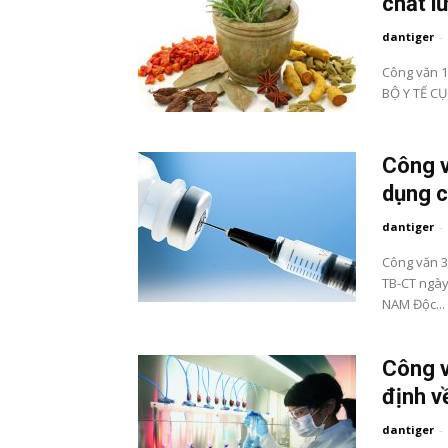
chất l
dantiger
-
Công văn 1
BỘ Y TẾ CỤ
Công v
dụng c
dantiger
-
Công văn 3
TB-CT ngày
NAM Độc...
Công v
định v
dantiger
-