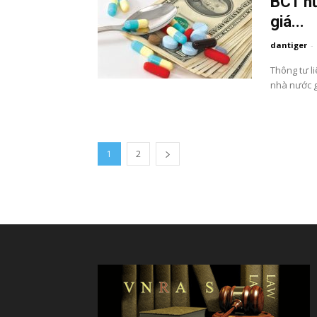
BCT hư
giá...
dantiger
-
Thông tư l
nhà nước g
1
2