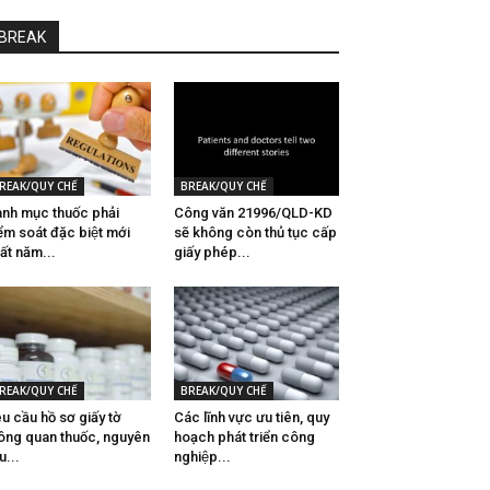
BREAK
REAK/QUY CHẾ
BREAK/QUY CHẾ
nh mục thuốc phải
Công văn 21996/QLD-KD
ểm soát đặc biệt mới
sẽ không còn thủ tục cấp
ất năm...
giấy phép...
REAK/QUY CHẾ
BREAK/QUY CHẾ
u cầu hồ sơ giấy tờ
Các lĩnh vực ưu tiên, quy
ông quan thuốc, nguyên
hoạch phát triển công
̣u...
nghiệp...