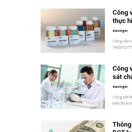
Công v
thực h
dantiger
-
Công văn s
14/2012/TT
Công v
sát ch
dantiger
-
Công văn 8
trên thị t
Thông 