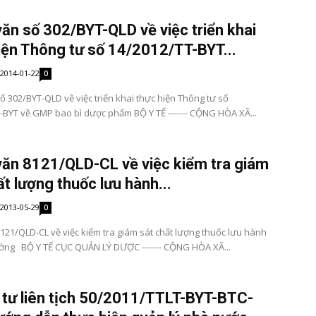
ăn số 302/BYT-QLD về việc triển khai
iện Thông tư số 14/2012/TT-BYT...
2014-01-22
0
ố 302/BYT-QLD về việc triển khai thực hiện Thông tư số
-BYT về GMP bao bì dược phẩm BỘ Y TẾ ------- CỘNG HÒA XÃ...
ăn 8121/QLD-CL về việc kiểm tra giám
ất lượng thuốc lưu hành...
2013-05-29
0
121/QLD-CL về việc kiểm tra giám sát chất lượng thuốc lưu hành
rường BỘ Y TẾ CỤC QUẢN LÝ DƯỢC ------- CỘNG HÒA XÃ...
tư liên tịch 50/2011/TTLT-BYT-BTC-