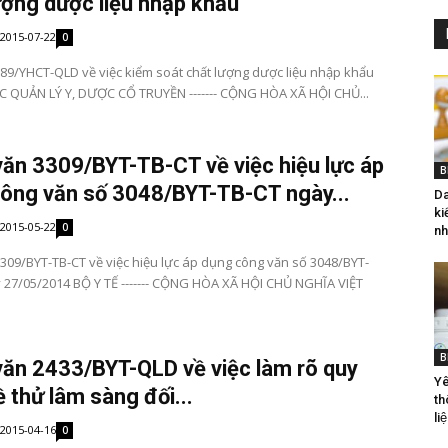
ượng dược liệu nhập khẩu
2015-07-22
0
89/YHCT-QLD về việc kiểm soát chất lượng dược liệu nhập khẩu
C QUẢN LÝ Y, DƯỢC CỔ TRUYỀN ------- CỘNG HÒA XÃ HỘI CHỦ...
ăn 3309/BYT-TB-CT về việc hiệu lực áp
B
ông văn số 3048/BYT-TB-CT ngày...
Da
ki
2015-05-22
0
nh
309/BYT-TB-CT về việc hiệu lực áp dụng công văn số 3048/BYT-
 27/05/2014 BỘ Y TẾ ------- CỘNG HÒA XÃ HỘI CHỦ NGHĨA VIỆT
B
ăn 2433/BYT-QLD về việc làm rõ quy
Yê
ề thử lâm sàng đối...
th
liê
2015-04-16
0