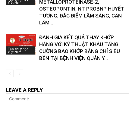
METALLOPROTEINASE-2,
Việt Nam
OSTEOPONTIN, NT-PROBNP HUYẾT
TƯƠNG, ĐẶC ĐIỂM LÂM SÀNG, CẬN
LÂM...
ĐÁNH GIÁ KẾT QUẢ THAY KHỚP
HÁNG VỚI KỸ THUẬT KHÂU TĂNG
Tạp chí y học
CƯỜNG BAO KHỚP BẰNG CHỈ SIÊU
Việt Nam
BỀN TẠI BỆNH VIỆN QUÂN Y...
LEAVE A REPLY