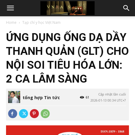
Home
Tạp chí y học Việt Nam
ỨNG DỤNG ỐNG DẠ DẦY
THANH QUẢN (GLT) CHO
NỘI SOI TIÊU HÓA LỚN:
2 CA LÂM SÀNG
Cập nhật lần cuối
tổng hợp Tin tức
61
2026-01-13 00:34 UTC+7