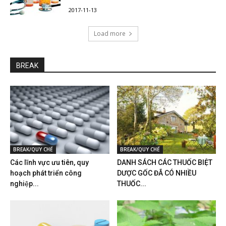
2017-11-13
Load more
BREAK
BREAK/QUY CHẾ
BREAK/QUY CHẾ
Các lĩnh vực ưu tiên, quy
DANH SÁCH CÁC THUỐC BIỆT
hoạch phát triển công
DƯỢC GỐC ĐÃ CÓ NHIỀU
nghiệp...
THUỐC...