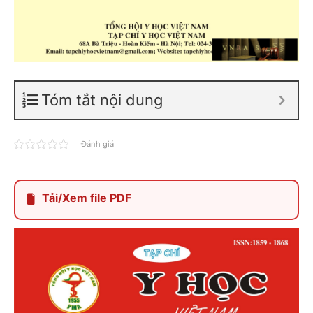
Tóm tắt nội dung
Đánh giá
Tải/Xem file PDF