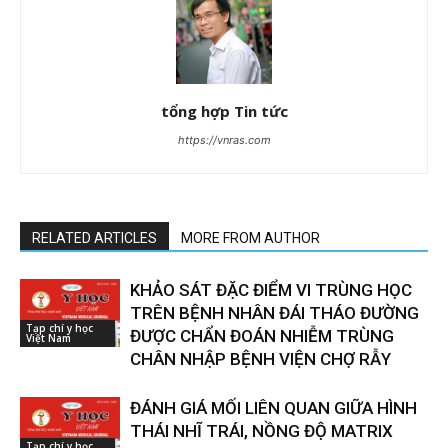
tổng hợp Tin tức
https://vnras.com
RELATED ARTICLES
MORE FROM AUTHOR
KHẢO SÁT ĐẶC ĐIỂM VI TRÙNG HỌC
TRÊN BỆNH NHÂN ĐÁI THÁO ĐƯỜNG
Tạp chí y học
ĐƯỢC CHẨN ĐOÁN NHIỄM TRÙNG
Việt Nam
CHÂN NHẬP BỆNH VIỆN CHỢ RẪY
ĐÁNH GIÁ MỐI LIÊN QUAN GIỮA HÌNH
THÁI NHĨ TRÁI, NỒNG ĐỘ MATRIX
Tạp chí y học