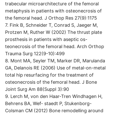
trabecular microarchitecture of the femoral
metaphysis in patients with osteonecrosis of
the femoral head. J Orthop Res 27(9):1175
7. Fink B, Schneider T, Conrad S, Jaeger M,
Protzen M, Ruther W (2002) The thrust plate
prosthesis in patients with aseptic os-
teonecrosis of the femoral head. Arch Orthop
Trauma Surg 122(9-10):499
8. Mont MA, Seyler TM, Marker DR, Marulanda
GA, Delanois RE (2006) Use of metal-on-metal
total hip resurfacing for the treatment of
osteonecrosis of the femoral head. J Bone
Joint Surg Am 88(Suppl 3):90
9. Lerch M, von den Haar-Tren Windhagen H,
Behrens BA, Wef- staedt P, Stukenborg-
Colsman CM (2012) Bone remodelling around