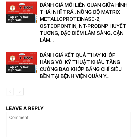
ĐÁNH GIÁ MỐI LIÊN QUAN GIỮA HÌNH
THÁI NHĨ TRÁI, NỒNG ĐỘ MATRIX
Tạp chí y học
METALLOPROTEINASE-2,
Việt Nam
OSTEOPONTIN, NT-PROBNP HUYẾT
TƯƠNG, ĐẶC ĐIỂM LÂM SÀNG, CẬN
LÂM...
ĐÁNH GIÁ KẾT QUẢ THAY KHỚP
HÁNG VỚI KỸ THUẬT KHÂU TĂNG
Tạp chí y học
CƯỜNG BAO KHỚP BẰNG CHỈ SIÊU
Việt Nam
BỀN TẠI BỆNH VIỆN QUÂN Y...
LEAVE A REPLY