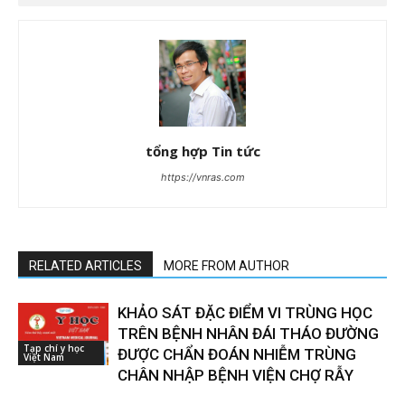
tổng hợp Tin tức
https://vnras.com
RELATED ARTICLES
MORE FROM AUTHOR
KHẢO SÁT ĐẶC ĐIỂM VI TRÙNG HỌC
TRÊN BỆNH NHÂN ĐÁI THÁO ĐƯỜNG
Tạp chí y học
ĐƯỢC CHẨN ĐOÁN NHIỄM TRÙNG
Việt Nam
CHÂN NHẬP BỆNH VIỆN CHỢ RẪY