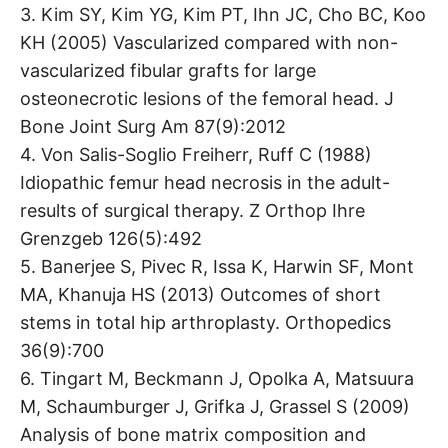
3. Kim SY, Kim YG, Kim PT, Ihn JC, Cho BC, Koo
KH (2005) Vascularized compared with non-
vascularized fibular grafts for large
osteonecrotic lesions of the femoral head. J
Bone Joint Surg Am 87(9):2012
4. Von Salis-Soglio Freiherr, Ruff C (1988)
Idiopathic femur head necrosis in the adult-
results of surgical therapy. Z Orthop Ihre
Grenzgeb 126(5):492
5. Banerjee S, Pivec R, Issa K, Harwin SF, Mont
MA, Khanuja HS (2013) Outcomes of short
stems in total hip arthroplasty. Orthopedics
36(9):700
6. Tingart M, Beckmann J, Opolka A, Matsuura
M, Schaumburger J, Grifka J, Grassel S (2009)
Analysis of bone matrix composition and