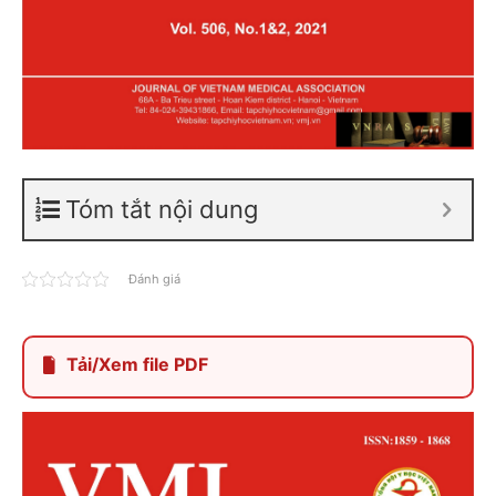
Tóm tắt nội dung
Đánh giá
Tải/Xem file PDF