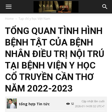
Home
Tạp chí y học Việt Nam
TỔNG QUAN TÌNH HÌNH
BỆNH TẬT CỦA BỆNH
NHÂN ĐIỀU TRỊ NỘI TRÚ
TẠI BỆNH VIỆN Y HỌC
CỔ TRUYỀN CẦN THƠ
NĂM 2022-2023
Cập nhật lần cuối
tổng hợp Tin tức
52
2026-01-14 09:32 UTC+7