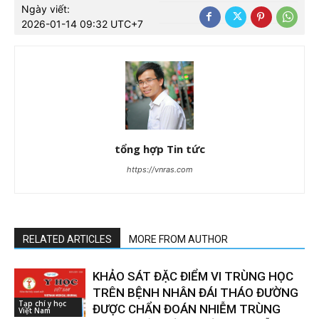
Ngày viết:
2026-01-14 09:32 UTC+7
tổng hợp Tin tức
https://vnras.com
RELATED ARTICLES
MORE FROM AUTHOR
KHẢO SÁT ĐẶC ĐIỂM VI TRÙNG HỌC
TRÊN BỆNH NHÂN ĐÁI THÁO ĐƯỜNG
Tạp chí y học
ĐƯỢC CHẨN ĐOÁN NHIỄM TRÙNG
Việt Nam