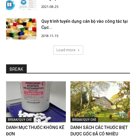
2021-08-25
Quy trình tuyển dụng cán bộ vào công tác tại
Cục...
2018-11-15
Load more
BREAK
BREAK/QUY CHẾ
BREAK/QUY CHẾ
DANH MỤC THUỐC KHÔNG KÊ
DANH SÁCH CÁC THUỐC BIỆT
ĐƠN
DƯỢC GỐC ĐÃ CÓ NHIỀU