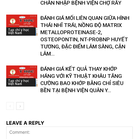
CHÂN NHẬP BỆNH VIỆN CHỢ RẪY
ĐÁNH GIÁ MỐI LIÊN QUAN GIỮA HÌNH
THÁI NHĨ TRÁI, NỒNG ĐỘ MATRIX
Tạp chí y học
METALLOPROTEINASE-2,
Việt Nam
OSTEOPONTIN, NT-PROBNP HUYẾT
TƯƠNG, ĐẶC ĐIỂM LÂM SÀNG, CẬN
LÂM...
ĐÁNH GIÁ KẾT QUẢ THAY KHỚP
HÁNG VỚI KỸ THUẬT KHÂU TĂNG
Tạp chí y học
CƯỜNG BAO KHỚP BẰNG CHỈ SIÊU
Việt Nam
BỀN TẠI BỆNH VIỆN QUÂN Y...
LEAVE A REPLY