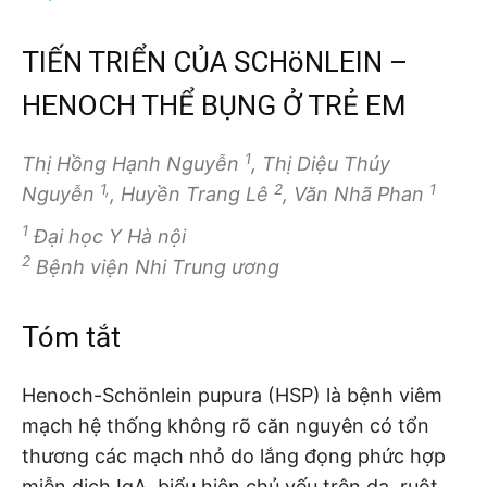
TIẾN TRIỂN CỦA SCHöNLEIN –
HENOCH THỂ BỤNG Ở TRẺ EM
1
Thị Hồng Hạnh Nguyễn
, Thị Diệu Thúy
1,
2
1
Nguyễn
, Huyền Trang Lê
, Văn Nhã Phan
1
Đại học Y Hà nội
2
Bệnh viện Nhi Trung ương
Tóm tắt
Henoch-Schönlein pupura (HSP) là bệnh viêm
mạch hệ thống không rõ căn nguyên có tổn
thương các mạch nhỏ do lắng đọng phức hợp
miễn dịch IgA, biểu hiện chủ yếu trên da, ruột,