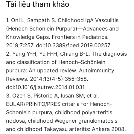
Tài liệu tham khảo
1. Oni L, Sampath S. Childhood IgA Vasculitis
(Henoch Schonlein Purpura)—Advances and
Knowledge Gaps. Frontiers in Pediatrics.
2019;7:257. doi:10.3389/fped.2019.00257
2. Yang Y-H, Yu H-H, Chiang B-L. The diagnosis
and classification of Henoch–Schönlein
purpura: An updated review. Autoimmunity
Reviews. 2014;13(4-5):355-358.
doi:10.1016/j.autrev.2014.01.031
3. Ozen S, Pistorio A, Iusan SM, et al.
EULAR/PRINTO/PRES criteria for Henoch-
Schonlein purpura, childhood polyarteritis
nodosa, childhood Wegener granulomatosis
and childhood Takayasu arteritis: Ankara 2008.