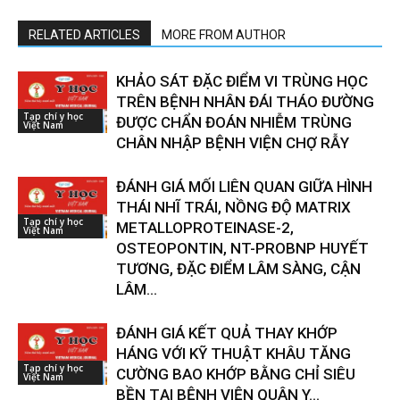
RELATED ARTICLES
MORE FROM AUTHOR
KHẢO SÁT ĐẶC ĐIỂM VI TRÙNG HỌC
TRÊN BỆNH NHÂN ĐÁI THÁO ĐƯỜNG
Tạp chí y học
ĐƯỢC CHẨN ĐOÁN NHIỄM TRÙNG
Việt Nam
CHÂN NHẬP BỆNH VIỆN CHỢ RẪY
ĐÁNH GIÁ MỐI LIÊN QUAN GIỮA HÌNH
THÁI NHĨ TRÁI, NỒNG ĐỘ MATRIX
Tạp chí y học
METALLOPROTEINASE-2,
Việt Nam
OSTEOPONTIN, NT-PROBNP HUYẾT
TƯƠNG, ĐẶC ĐIỂM LÂM SÀNG, CẬN
LÂM...
ĐÁNH GIÁ KẾT QUẢ THAY KHỚP
HÁNG VỚI KỸ THUẬT KHÂU TĂNG
Tạp chí y học
CƯỜNG BAO KHỚP BẰNG CHỈ SIÊU
Việt Nam
BỀN TẠI BỆNH VIỆN QUÂN Y...