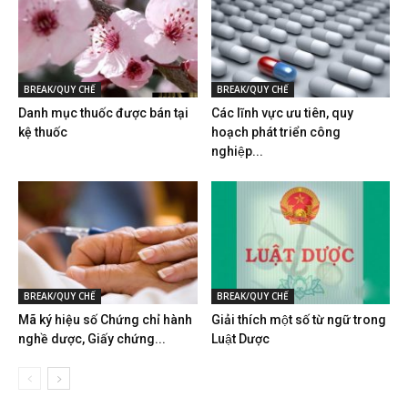
BREAK/QUY CHẾ
BREAK/QUY CHẾ
Danh mục thuốc được bán tại
Các lĩnh vực ưu tiên, quy
kệ thuốc
hoạch phát triển công
nghiệp...
BREAK/QUY CHẾ
BREAK/QUY CHẾ
Mã ký hiệu số Chứng chỉ hành
Giải thích một số từ ngữ trong
nghề dược, Giấy chứng...
Luật Dược