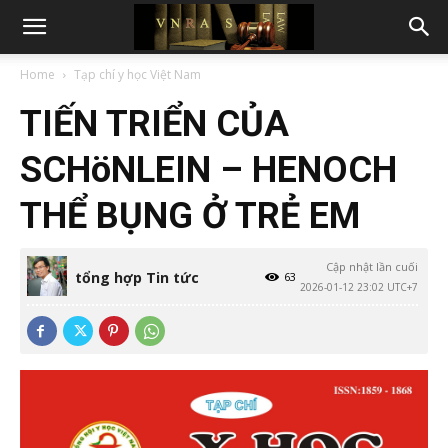
Home
Tạp chí y học Việt Nam
TIẾN TRIỂN CỦA
SCHöNLEIN – HENOCH
THỂ BỤNG Ở TRẺ EM
Cập nhật lần cuối
tổng hợp Tin tức
63
2026-01-12 23:02 UTC+7