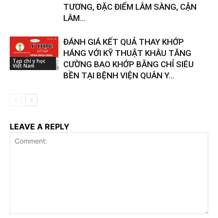
TƯƠNG, ĐẶC ĐIỂM LÂM SÀNG, CẬN
LÂM...
ĐÁNH GIÁ KẾT QUẢ THAY KHỚP
HÁNG VỚI KỸ THUẬT KHÂU TĂNG
Tạp chí y học
CƯỜNG BAO KHỚP BẰNG CHỈ SIÊU
Việt Nam
BỀN TẠI BỆNH VIỆN QUÂN Y...
LEAVE A REPLY