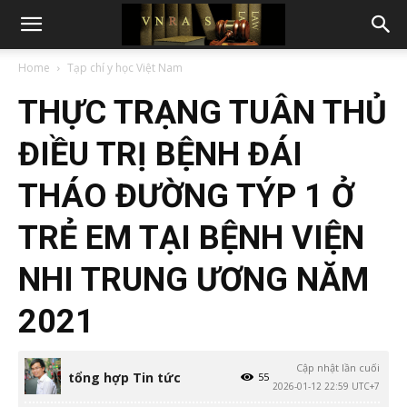
Home
Tạp chí y học Việt Nam
THỰC TRẠNG TUÂN THỦ
ĐIỀU TRỊ BỆNH ĐÁI
THÁO ĐƯỜNG TÝP 1 Ở
TRẺ EM TẠI BỆNH VIỆN
NHI TRUNG ƯƠNG NĂM
2021
Cập nhật lần cuối
tổng hợp Tin tức
55
2026-01-12 22:59 UTC+7