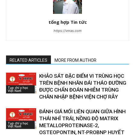
tổng hợp Tin tức
https://vnras.com
RELATED ARTICLES
MORE FROM AUTHOR
KHẢO SÁT ĐẶC ĐIỂM VI TRÙNG HỌC
TRÊN BỆNH NHÂN ĐÁI THÁO ĐƯỜNG
Tạp chí y học
ĐƯỢC CHẨN ĐOÁN NHIỄM TRÙNG
Việt Nam
CHÂN NHẬP BỆNH VIỆN CHỢ RẪY
ĐÁNH GIÁ MỐI LIÊN QUAN GIỮA HÌNH
THÁI NHĨ TRÁI, NỒNG ĐỘ MATRIX
Tạp chí y học
METALLOPROTEINASE-2,
Việt Nam
OSTEOPONTIN, NT-PROBNP HUYẾT