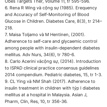
Obes Targets Ther, Volume 11, tr 595-596.
6. Rena R Wing và cộng sự (1985). Erequency
and Accuracy of Self-Monitoring of Blood
Glucose in Children. Diabetes Care, 8(3), tr 214–
218.
7. Maisa Toljamo và M Hentinen, (2001).
Adherence to self-care and glycaemic control
among people with insulin-dependent diabetes
mellitus. Adv Nurs, 34(6), tr 780-6.
8. Carlo Acerini vàcộng sự, (2014). Introduction
to ISPAD clinical practice consensus guidelines
2014 compendium. Pediatric diabetes, 15, tr 1-3.
9. CL Ying và NM Shah (2017). Adherence to
insulin treatment in children with týp I diabetes
mellitus at a hospital in Malaysia. Asian J,
Pharm, Clin, Res, 10, tr 356-36.