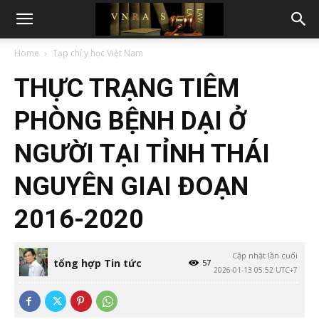
Home
Tạp chí y học Việt Nam
THỰC TRẠNG TIÊM
PHÒNG BỆNH DẠI Ở
NGƯỜI TẠI TỈNH THÁI
NGUYÊN GIAI ĐOẠN
2016-2020
Cập nhật lần cuối
tổng hợp Tin tức
57
2026-01-13 05:52 UTC+7