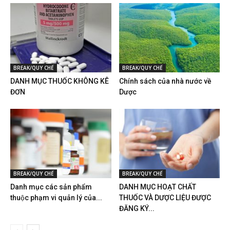
BREAK/QUY CHẾ
BREAK/QUY CHẾ
DANH MỤC THUỐC KHÔNG KÊ
Chính sách của nhà nước về
ĐƠN
Dược
BREAK/QUY CHẾ
BREAK/QUY CHẾ
Danh mục các sản phẩm
DANH MỤC HOẠT CHẤT
thuộc phạm vi quản lý của...
THUỐC VÀ DƯỢC LIỆU ĐƯỢC
ĐĂNG KÝ...