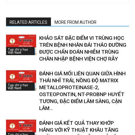
RELATED ARTICLES
MORE FROM AUTHOR
KHẢO SÁT ĐẶC ĐIỂM VI TRÙNG HỌC
TRÊN BỆNH NHÂN ĐÁI THÁO ĐƯỜNG
Tạp chí y học
ĐƯỢC CHẨN ĐOÁN NHIỄM TRÙNG
Việt Nam
CHÂN NHẬP BỆNH VIỆN CHỢ RẪY
ĐÁNH GIÁ MỐI LIÊN QUAN GIỮA HÌNH
THÁI NHĨ TRÁI, NỒNG ĐỘ MATRIX
Tạp chí y học
METALLOPROTEINASE-2,
Việt Nam
OSTEOPONTIN, NT-PROBNP HUYẾT
TƯƠNG, ĐẶC ĐIỂM LÂM SÀNG, CẬN
LÂM...
ĐÁNH GIÁ KẾT QUẢ THAY KHỚP
HÁNG VỚI KỸ THUẬT KHÂU TĂNG
Tạp chí y học