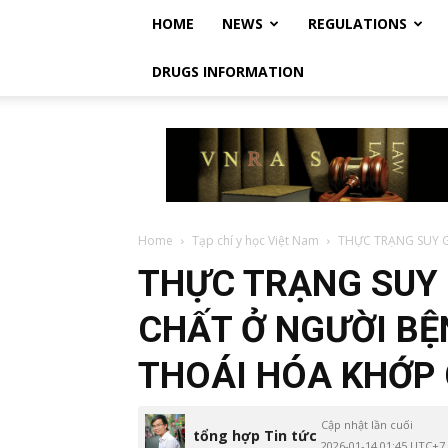
HOME
NEWS
REGULATIONS
DRUGS INFORMATION
Vietnam
Regulatory
Affairs
Society
–
Luật
Home
Tạp chí y học Việt Nam
THỰC TRẠNG SUY G
Dược
THỰC TRẠNG SUY
Việt
Nam
CHẤT Ở NGƯỜI BỆ
THOÁI HÓA KHỚP 
Cập nhật lần cuối
tổng hợp Tin tức
2026-01-14 01:45 UTC+7