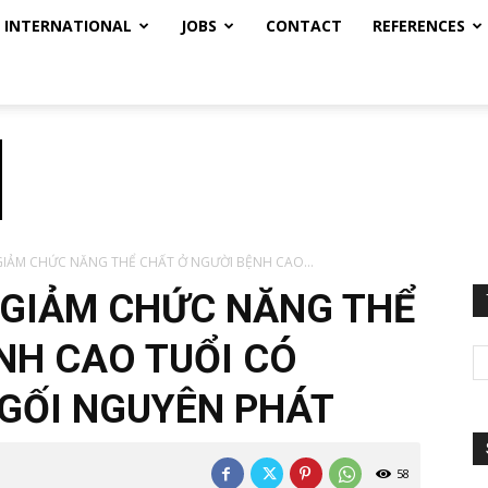
INTERNATIONAL
JOBS
CONTACT
REFERENCES
IẢM CHỨC NĂNG THỂ CHẤT Ở NGƯỜI BỆNH CAO...
 GIẢM CHỨC NĂNG THỂ
NH CAO TUỔI CÓ
GỐI NGUYÊN PHÁT
58