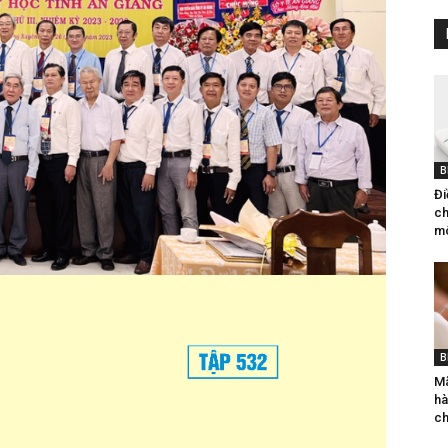
B
Đi
ch
mô
B
Mã
hà
ch