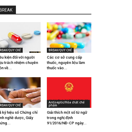
BREAK
REAK/QUY CHẾ
BREAK/QUY CHẾ
ều kiện đối với người
Các cơ sở cung cấp
ịu trách nhiệm chuyên
thuốc, nguyên liệu làm
n về...
thuốc vào...
Antiseptic/Hóa chất chế
REAK/QUY CHẾ
phẩm
 ký hiệu số Chứng chỉ
Giải thích một số từ ngữ
nh nghề dược, Giấy
trong nghị định
ứng...
91/2016/NĐ-CP ngày...