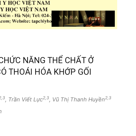
CHỨC NĂNG THỂ CHẤT Ở
CÓ THOÁI HÓA KHỚP GỐI
2,3
2,3
2,3
, Trần Viết Lực
, Vũ Thị Thanh Huyền
h