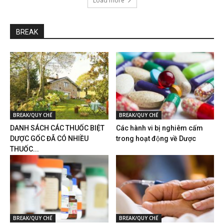
Load more
BREAK
BREAK/QUY CHẾ
BREAK/QUY CHẾ
DANH SÁCH CÁC THUỐC BIỆT
Các hành vi bị nghiêm cấm
DƯỢC GỐC ĐÃ CÓ NHIỀU
trong hoạt động về Dược
THUỐC...
BREAK/QUY CHẾ
BREAK/QUY CHẾ