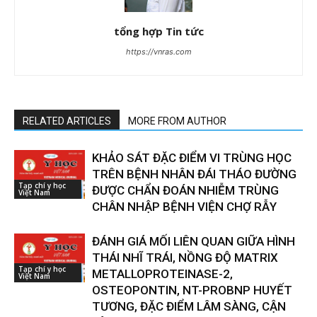
tổng hợp Tin tức
https://vnras.com
RELATED ARTICLES
MORE FROM AUTHOR
KHẢO SÁT ĐẶC ĐIỂM VI TRÙNG HỌC
TRÊN BỆNH NHÂN ĐÁI THÁO ĐƯỜNG
Tạp chí y học
ĐƯỢC CHẨN ĐOÁN NHIỄM TRÙNG
Việt Nam
CHÂN NHẬP BỆNH VIỆN CHỢ RẪY
ĐÁNH GIÁ MỐI LIÊN QUAN GIỮA HÌNH
THÁI NHĨ TRÁI, NỒNG ĐỘ MATRIX
Tạp chí y học
METALLOPROTEINASE-2,
Việt Nam
OSTEOPONTIN, NT-PROBNP HUYẾT
TƯƠNG, ĐẶC ĐIỂM LÂM SÀNG, CẬN