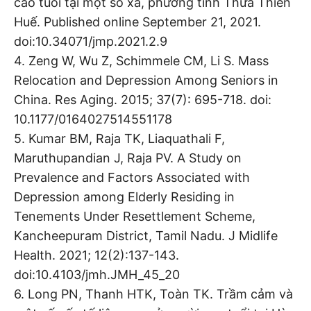
cao tuổi tại một số xã, phường tỉnh Thừa Thiên
Huế. Published online September 21, 2021.
doi:10.34071/jmp.2021.2.9
4. Zeng W, Wu Z, Schimmele CM, Li S. Mass
Relocation and Depression Among Seniors in
China. Res Aging. 2015; 37(7): 695-718. doi:
10.1177/0164027514551178
5. Kumar BM, Raja TK, Liaquathali F,
Maruthupandian J, Raja PV. A Study on
Prevalence and Factors Associated with
Depression among Elderly Residing in
Tenements Under Resettlement Scheme,
Kancheepuram District, Tamil Nadu. J Midlife
Health. 2021; 12(2):137-143.
doi:10.4103/jmh.JMH_45_20
6. Long PN, Thanh HTK, Toàn TK. Trầm cảm và