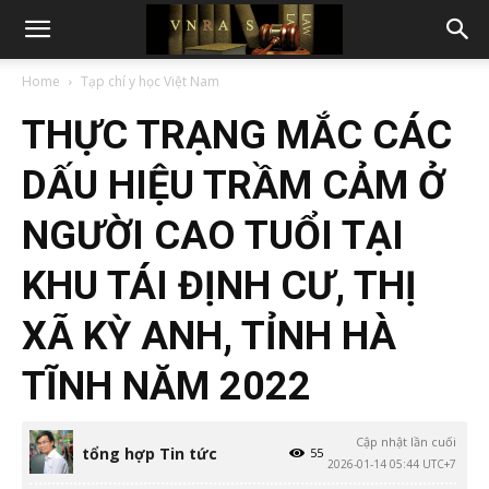
Home
Tạp chí y học Việt Nam
THỰC TRẠNG MẮC CÁC
DẤU HIỆU TRẦM CẢM Ở
NGƯỜI CAO TUỔI TẠI
KHU TÁI ĐỊNH CƯ, THỊ
XÃ KỲ ANH, TỈNH HÀ
TĨNH NĂM 2022
Cập nhật lần cuối
tổng hợp Tin tức
55
2026-01-14 05:44 UTC+7