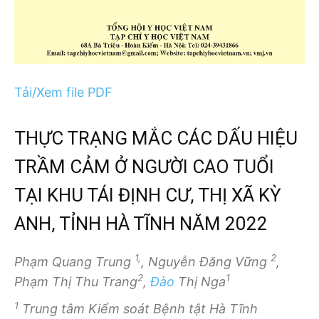
Tải/Xem file PDF
THỰC TRẠNG MẮC CÁC DẤU HIỆU
TRẦM CẢM Ở NGƯỜI CAO TUỔI
TẠI KHU TÁI ĐỊNH CƯ, THỊ XÃ KỲ
ANH, TỈNH HÀ TĨNH NĂM 2022
1,
2
Phạm Quang Trung
, Nguyễn Đăng Vững
,
2
1
Phạm Thị Thu Trang
,
Đào
Thị Nga
1
Trung tâm Kiểm soát Bệnh tật Hà Tĩnh