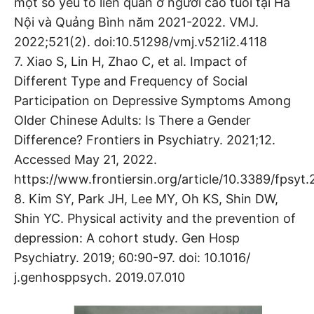
một số yếu tố liên quan ở người cao tuổi tại Hà
Nội và Quảng Bình năm 2021-2022. VMJ.
2022;521(2). doi:10.51298/vmj.v521i2.4118
7. Xiao S, Lin H, Zhao C, et al. Impact of
Different Type and Frequency of Social
Participation on Depressive Symptoms Among
Older Chinese Adults: Is There a Gender
Difference? Frontiers in Psychiatry. 2021;12.
Accessed May 21, 2022.
https://www.frontiersin.org/article/10.3389/fpsyt
8. Kim SY, Park JH, Lee MY, Oh KS, Shin DW,
Shin YC. Physical activity and the prevention of
depression: A cohort study. Gen Hosp
Psychiatry. 2019; 60:90-97. doi: 10.1016/
j.genhosppsych. 2019.07.010