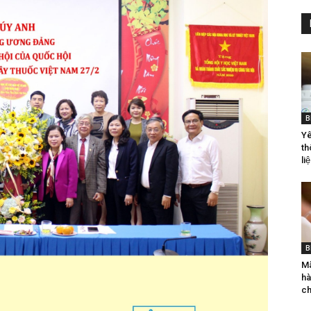
B
Yê
th
liê
B
Mã
hà
ch