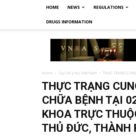
HOME
NEWS
REGULATIONS
DRUGS INFORMATION
Vietnam
Regulatory
Affairs
Society
–
Luật
Home
Tạp chí y học Việt Nam
THỰC TRẠNG CUNG 
Dược
THỰC TRẠNG CUN
Việt
Nam
CHỮA BỆNH TẠI 0
KHOA TRỰC THUỘ
THỦ ĐỨC, THÀNH 