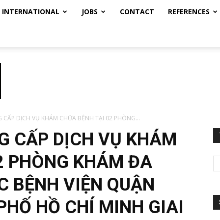
INTERNATIONAL
JOBS
CONTACT
REFERENCES
CẤP DỊCH VỤ KHÁM CHỮA BỆNH TẠI 02 PHÒNG...
G CẤP DỊCH VỤ KHÁM
2 PHÒNG KHÁM ĐA
C BỆNH VIỆN QUẬN
PHỐ HỒ CHÍ MINH GIAI