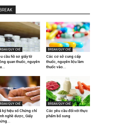
BREAK
REAK/QUY CHẾ
BREAK/QUY CHẾ
u cầu hồ sơ giấy tờ
Các cơ sở cung cấp
ông quan thuốc, nguyên
thuốc, nguyên liệu làm
̣u...
thuốc vào...
REAK/QUY CHẾ
BREAK/QUY CHẾ
 ký hiệu số Chứng chỉ
Các yêu cầu đối với thực
nh nghề dược, Giấy
phẩm bổ sung
ứng...