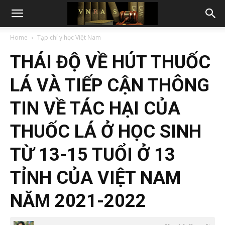
Home
Tạp chí y học Việt Nam
THÁI ĐỘ VỀ HÚT THUỐC
LÁ VÀ TIẾP CẬN THÔNG
TIN VỀ TÁC HẠI CỦA
THUỐC LÁ Ở HỌC SINH
TỪ 13-15 TUỔI Ở 13
TỈNH CỦA VIỆT NAM
NĂM 2021-2022