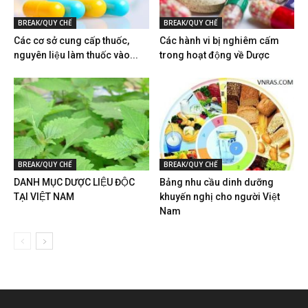
BREAK/QUY CHẾ
BREAK/QUY CHẾ
Các cơ sở cung cấp thuốc,
Các hành vi bị nghiêm cấm
nguyên liệu làm thuốc vào...
trong hoạt động về Dược
BREAK/QUY CHẾ
BREAK/QUY CHẾ
DANH MỤC DƯỢC LIỆU ĐỘC
Bảng nhu cầu dinh dưỡng
TẠI VIỆT NAM
khuyến nghị cho người Việt
Nam