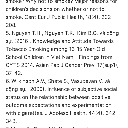
smoke? Why not to smoke? Major reasons for
children’s decisions on whether or not to
smoke. Cent Eur J Public Health, 18(4), 202–
208.
5. Nguyen T.H., Nguyen T.K., Kim B.G. và cộng
sự. (2016). Knowledge and Attitude Towards
Tobacco Smoking among 13-15 Year-Old
School Children in Viet Nam – Findings from
GYTS 2014. Asian Pac J Cancer Prev, 17(sup1),
37–42.
6. Wilkinson A.V., Shete S., Vasudevan V. và
cộng sự. (2009). Influence of subjective social
status on the relationship between positive
outcome expectations and experimentation
with cigarettes. J Adolesc Health, 44(4), 342–
348.