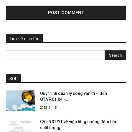
Tìm kiếm tin tức
SOP
Quy trình quản lý công văn đi – đến
QT.VP.01.04 –...
2018-11-15
CV số 32/YT về việc tăng cường đảm bảo
chất lượng...