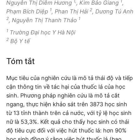
1,
1
Nguyễn Thị Diễm Hương
, Kim Bảo Giang
,
1
2
Phạm Bích Diệp
, Phan Thị Hải
, Dương Tú Anh
2
1
, Nguyễn Thị Thanh Thảo
1
Trường Đại học Y Hà Nội
2
Bộ Y tế
Tóm tắt
Mục tiêu của nghiên cứu là mô tả thái độ và tiếp
cận thông tin về tác hại của thuốc lá của học
sinh. Phương pháp nghiên cứu là mô tả cắt
ngang, thực hiện khảo sát trên 3873 học sinh
từ 13 tỉnh thành trên cả nước, với tỷ lệ học sinh
nữ là 53,3%. Kết quả cho thấy học sinh có thái
độ tiêu cực đối với việc hút thuốc lá: hơn 90%
học sinh đồng ý rằng việc hút thuốc lá (bao