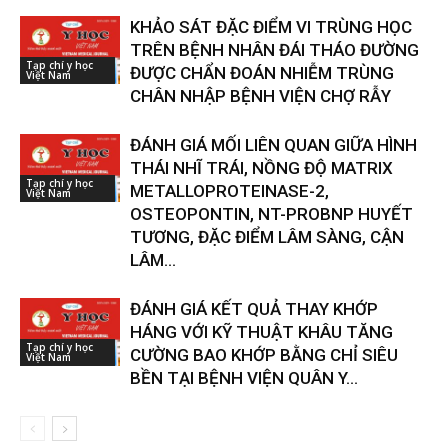
KHẢO SÁT ĐẶC ĐIỂM VI TRÙNG HỌC
TRÊN BỆNH NHÂN ĐÁI THÁO ĐƯỜNG
Tạp chí y học
ĐƯỢC CHẨN ĐOÁN NHIỄM TRÙNG
Việt Nam
CHÂN NHẬP BỆNH VIỆN CHỢ RẪY
ĐÁNH GIÁ MỐI LIÊN QUAN GIỮA HÌNH
THÁI NHĨ TRÁI, NỒNG ĐỘ MATRIX
Tạp chí y học
METALLOPROTEINASE-2,
Việt Nam
OSTEOPONTIN, NT-PROBNP HUYẾT
TƯƠNG, ĐẶC ĐIỂM LÂM SÀNG, CẬN
LÂM...
ĐÁNH GIÁ KẾT QUẢ THAY KHỚP
HÁNG VỚI KỸ THUẬT KHÂU TĂNG
Tạp chí y học
CƯỜNG BAO KHỚP BẰNG CHỈ SIÊU
Việt Nam
BỀN TẠI BỆNH VIỆN QUÂN Y...