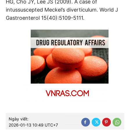
HG, Cho JY, Lee JS (2009). A case of
intussuscepted Meckel’s diverticulum. World J
Gastroenterol 15(40):5109-5111.
Ngày viết:
2026-01-13 10:49 UTC+7