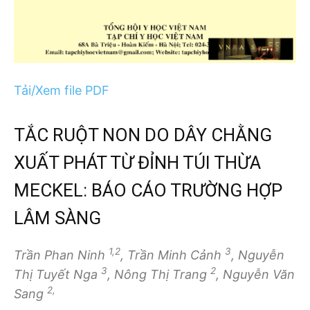
Tải/Xem file PDF
TẮC RUỘT NON DO DÂY CHẰNG
XUẤT PHÁT TỪ ĐỈNH TÚI THỪA
MECKEL: BÁO CÁO TRƯỜNG HỢP
LÂM SÀNG
1,2
3
Trần Phan Ninh
, Trần Minh Cảnh
, Nguyễn
3
2
Thị Tuyết Nga
, Nông Thị Trang
, Nguyễn Văn
2,
Sang