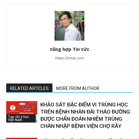
tổng hợp Tin tức
https://vnras.com
RELATED ARTICLES
MORE FROM AUTHOR
KHẢO SÁT ĐẶC ĐIỂM VI TRÙNG HỌC
TRÊN BỆNH NHÂN ĐÁI THÁO ĐƯỜNG
Tạp chí y học
ĐƯỢC CHẨN ĐOÁN NHIỄM TRÙNG
Việt Nam
CHÂN NHẬP BỆNH VIỆN CHỢ RẪY