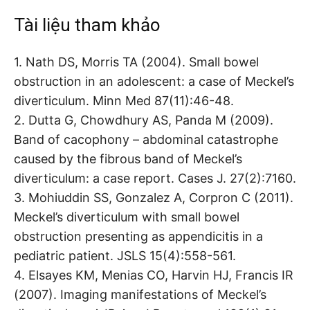
Tài liệu tham khảo
1. Nath DS, Morris TA (2004). Small bowel
obstruction in an adolescent: a case of Meckel’s
diverticulum. Minn Med 87(11):46-48.
2. Dutta G, Chowdhury AS, Panda M (2009).
Band of cacophony – abdominal catastrophe
caused by the fibrous band of Meckel’s
diverticulum: a case report. Cases J. 27(2):7160.
3. Mohiuddin SS, Gonzalez A, Corpron C (2011).
Meckel’s diverticulum with small bowel
obstruction presenting as appendicitis in a
pediatric patient. JSLS 15(4):558-561.
4. Elsayes KM, Menias CO, Harvin HJ, Francis IR
(2007). Imaging manifestations of Meckel’s