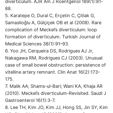
diverticulum. AJR Am J Roentgenol 189(1):81-
88.
5. Karatepe O, Dural C, Erçetin C, Çitlak G,
Samaslioǧlu A, Gülçiçek OB et al (2008). Rare
complication of Meckel’s diverticulum: loop
formation of diverticulum. Turkish Journal of
Medical Sciences 38(1):91–93.
6. Yoo JH, Cerqueira DS, Rodrigues AJ Jr,
Nakagawa RM, Rodrigues CJ (2003). Unusual
case of small bowel obstruction: persistence of
vitelline artery remnant. Clin Anat 16(2):173-
175.
7. Malik AA; Shams-ul-Bari; Wani KA, Khaja AR
(2010). Meckel’s diverticulum-Revisited. Saudi J
Gastroenterol 16(1):3-7.
8. Lee TH, Kim JO, Kim JJ, Hong SS, Jin SY, Kim