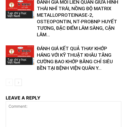
ĐÁNH GIÁ MỐI LIÊN QUAN GIỮA HÌNH
THÁI NHĨ TRÁI, NỒNG ĐỘ MATRIX
Tạp chí y học
METALLOPROTEINASE-2,
Việt Nam
OSTEOPONTIN, NT-PROBNP HUYẾT
TƯƠNG, ĐẶC ĐIỂM LÂM SÀNG, CẬN
LÂM...
ĐÁNH GIÁ KẾT QUẢ THAY KHỚP
HÁNG VỚI KỸ THUẬT KHÂU TĂNG
Tạp chí y học
CƯỜNG BAO KHỚP BẰNG CHỈ SIÊU
Việt Nam
BỀN TẠI BỆNH VIỆN QUÂN Y...
LEAVE A REPLY