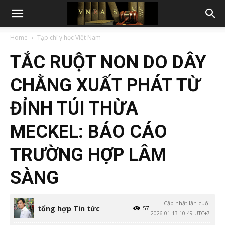
Home
Tạp chí y học Việt Nam
TẮC RUỘT NON DO DÂY
CHẰNG XUẤT PHÁT TỪ
ĐỈNH TÚI THỪA
MECKEL: BÁO CÁO
TRƯỜNG HỢP LÂM
SÀNG
Cập nhật lần cuối
tổng hợp Tin tức
57
2026-01-13 10:49 UTC+7