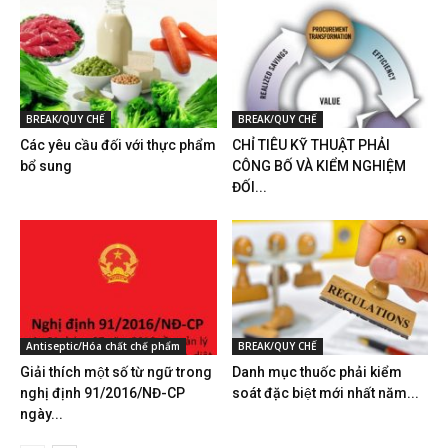
BREAK/QUY CHẾ
BREAK/QUY CHẾ
Các yêu cầu đối với thực phẩm
CHỈ TIÊU KỸ THUẬT PHẢI
bổ sung
CÔNG BỐ VÀ KIỂM NGHIỆM
ĐỐI...
Antiseptic/Hóa chất chế phẩm
BREAK/QUY CHẾ
Giải thích một số từ ngữ trong
Danh mục thuốc phải kiểm
nghị định 91/2016/NĐ-CP
soát đặc biệt mới nhất năm...
ngày...