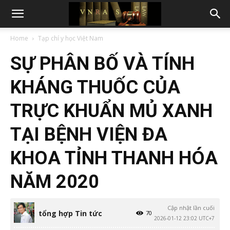
Home
Tạp chí y học Việt Nam
SỰ PHÂN BỐ VÀ TÍNH
KHÁNG THUỐC CỦA
TRỰC KHUẨN MỦ XANH
TẠI BỆNH VIỆN ĐA
KHOA TỈNH THANH HÓA
NĂM 2020
Cập nhật lần cuối
tổng hợp Tin tức
70
2026-01-12 23:02 UTC+7