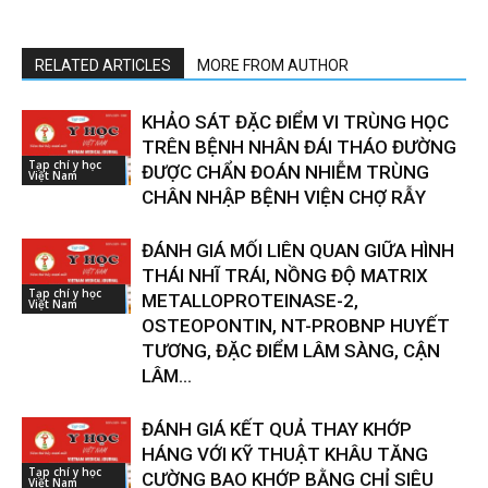
RELATED ARTICLES
MORE FROM AUTHOR
KHẢO SÁT ĐẶC ĐIỂM VI TRÙNG HỌC
TRÊN BỆNH NHÂN ĐÁI THÁO ĐƯỜNG
Tạp chí y học
ĐƯỢC CHẨN ĐOÁN NHIỄM TRÙNG
Việt Nam
CHÂN NHẬP BỆNH VIỆN CHỢ RẪY
ĐÁNH GIÁ MỐI LIÊN QUAN GIỮA HÌNH
THÁI NHĨ TRÁI, NỒNG ĐỘ MATRIX
Tạp chí y học
METALLOPROTEINASE-2,
Việt Nam
OSTEOPONTIN, NT-PROBNP HUYẾT
TƯƠNG, ĐẶC ĐIỂM LÂM SÀNG, CẬN
LÂM...
ĐÁNH GIÁ KẾT QUẢ THAY KHỚP
HÁNG VỚI KỸ THUẬT KHÂU TĂNG
Tạp chí y học
CƯỜNG BAO KHỚP BẰNG CHỈ SIÊU
Việt Nam