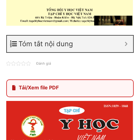
Tóm tắt nội dung
Đánh giá
Tải/Xem file PDF