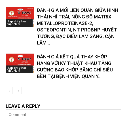
ĐÁNH GIÁ MỐI LIÊN QUAN GIỮA HÌNH
THÁI NHĨ TRÁI, NỒNG ĐỘ MATRIX
Tạp chí y học
METALLOPROTEINASE-2,
Việt Nam
OSTEOPONTIN, NT-PROBNP HUYẾT
TƯƠNG, ĐẶC ĐIỂM LÂM SÀNG, CẬN
LÂM...
ĐÁNH GIÁ KẾT QUẢ THAY KHỚP
HÁNG VỚI KỸ THUẬT KHÂU TĂNG
Tạp chí y học
CƯỜNG BAO KHỚP BẰNG CHỈ SIÊU
Việt Nam
BỀN TẠI BỆNH VIỆN QUÂN Y...
LEAVE A REPLY