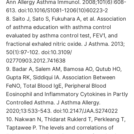
Ann Allergy Asthma Immunol. 2008;101(6):608-
613. doi:10.1016/S1081-1206(10)60223-2
8. Saito J, Sato S, Fukuhara A, et al. Association
of asthma education with asthma control
evaluated by asthma control test, FEV1, and
fractional exhaled nitric oxide. J Asthma. 2013;
50(1):97-102. doi:10.3109/
02770903.2012.741638
9. Badar A, Salem AM, Bamosa AO, Qutub HO,
Gupta RK, Siddiqui IA. Association Between
FeNO, Total Blood IgE, Peripheral Blood
Eosinophil and Inflammatory Cytokines in Partly
Controlled Asthma. J Asthma Allergy.
2020;13:533-543. doi:10.2147/JAA.S274022
10. Nakwan N, Thidarat Ruklerd T, Perkleang T,
Taptawee P. The levels and correlations of