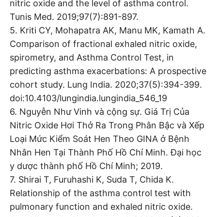
nitric oxide and the level of asthma control.
Tunis Med. 2019;97(7):891-897.
5. Kriti CY, Mohapatra AK, Manu MK, Kamath A.
Comparison of fractional exhaled nitric oxide,
spirometry, and Asthma Control Test, in
predicting asthma exacerbations: A prospective
cohort study. Lung India. 2020;37(5):394-399.
doi:10.4103/lungindia.lungindia_546_19
6. Nguyễn Như Vinh và cộng sự. Giá Trị Của
Nitric Oxide Hơi Thở Ra Trong Phân Bậc và Xếp
Loại Mức Kiểm Soát Hen Theo GINA ở Bệnh
Nhân Hen Tại Thành Phố Hồ Chí Minh. Đại học
y dược thành phố Hồ Chí Minh; 2019.
7. Shirai T, Furuhashi K, Suda T, Chida K.
Relationship of the asthma control test with
pulmonary function and exhaled nitric oxide.