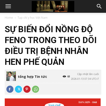
Home
Tạp chí y học Việt Nam
SỰ BIẾN ĐỔI NỒNG ĐỘ
FENO TRONG THEO DÕI
ĐIỀU TRỊ BỆNH NHÂN
HEN PHẾ QUẢN
Cập nhật lần cuối
tổng hợp Tin tức
68
2026-01-13 07:34 UTC+7