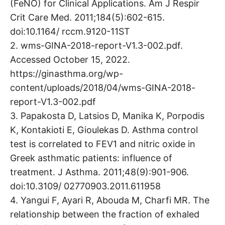
(FeNO) for Clinical Applications. Am J Respir
Crit Care Med. 2011;184(5):602-615.
doi:10.1164/ rccm.9120-11ST
2. wms-GINA-2018-report-V1.3-002.pdf.
Accessed October 15, 2022.
https://ginasthma.org/wp-
content/uploads/2018/04/wms-GINA-2018-
report-V1.3-002.pdf
3. Papakosta D, Latsios D, Manika K, Porpodis
K, Kontakioti E, Gioulekas D. Asthma control
test is correlated to FEV1 and nitric oxide in
Greek asthmatic patients: influence of
treatment. J Asthma. 2011;48(9):901-906.
doi:10.3109/ 02770903.2011.611958
4. Yangui F, Ayari R, Abouda M, Charfi MR. The
relationship between the fraction of exhaled