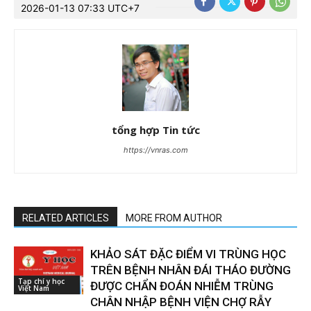
2026-01-13 07:33 UTC+7
tổng hợp Tin tức
https://vnras.com
RELATED ARTICLES
MORE FROM AUTHOR
KHẢO SÁT ĐẶC ĐIỂM VI TRÙNG HỌC
TRÊN BỆNH NHÂN ĐÁI THÁO ĐƯỜNG
Tạp chí y học
ĐƯỢC CHẨN ĐOÁN NHIỄM TRÙNG
Việt Nam
CHÂN NHẬP BỆNH VIỆN CHỢ RẪY