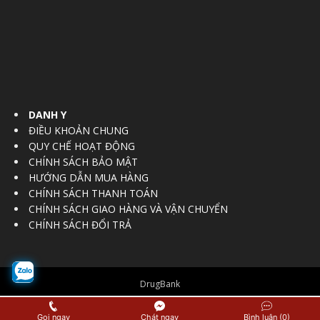
DANH Y
ĐIỀU KHOẢN CHUNG
QUY CHẾ HOẠT ĐỘNG
CHÍNH SÁCH BẢO MẬT
HƯỚNG DẪN MUA HÀNG
CHÍNH SÁCH THANH TOÁN
CHÍNH SÁCH GIAO HÀNG VÀ VẬN CHUYỂN
CHÍNH SÁCH ĐỔI TRẢ
DrugBank
© Copyright 2016 - 2017
Vietnam Regulatory Affairs Society
Gọi ngay
Chát ngay
Bình luận (0)