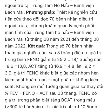
ngoại trú tại Trung Tâm Hô Hấp – Bệnh viện
Bạch Mai.
Phương pháp:
Thiết kế nghiên cứu
tiến cứu theo dõi dọc 70 bệnh nhân điều trị
ngoại trú tại phòng khám quản lý bệnh phổi
mạn tính của Trung tâm hô hấp – Bệnh viện
Bạch Mai từ tháng 08 năm 2021 đến tháng 08
năm 2022.
Kết quả:
Trong số 70 bệnh nhân
tham gia nghiên cứu, sau 3 tháng điều trị giá trị
trung bình FENO giảm từ 25,2 ± 18,1 xuống còn
18,6 ±13,8, ACT tăng từ 16,9 ± 4,8 lên 19,2 ±
3,9, giá trị FENO khác biệt giữa các nhóm hen
kiểm soát hoàn toàn – một phần – không kiểm
soát. Không có mối tương quan giữa sự thay đổi
% FEV1- FENO – ACT sau 03 tháng. FENO có
giá trị trong phân biệt tăng BCAT trong máu
(>300 tế bào/microlit), giá trị cut-off 10,5ppb