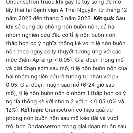
Ondansetron trước khi gây tê tủy sống để mổ
lấy thai tại Bệnh viện A Thái Nguyên từ tháng 12
năm 2023 đến tháng 5 năm 2023.
Kết quả
: Sau
khi sử dụng dự phòng nôn buồn nôn, cả hai
nhóm nghiên cứu đều có tỉ lệ nôn buồn nôn
thấp hơn có ý nghĩa thống kê với tỉ lệ nôn buồn
nôn theo nguy cơ lý thuyết tương ứng với các
mức điểm Apfel (p < 0.05). Giai đoạn trong mổ
và giai đoạn sớm sau mổ, tỉ lệ nôn buồn nôn của
hai nhóm nghiên cứu là tương tự nhau với p>
0.05. Giai đoạn muộn sau mổ (6-24 giờ sau
mổ), tỉ lệ nôn buồn nôn ở nhóm 1 thấp hơn có ý
nghĩa thống kê với nhóm 2 với p < 0.05 (0% và
12%).
Kết luận:
Granisetron có hiệu quả dự
phòng nôn buồn nôn sau mổ kéo dài và vượt
trội hơn Ondansetron trong giai đoạn muộn sau