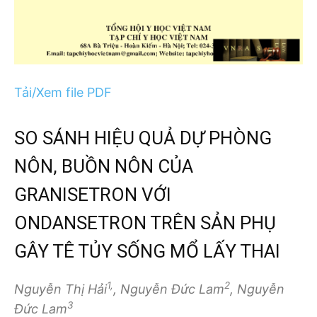
Tải/Xem file PDF
SO SÁNH HIỆU QUẢ DỰ PHÒNG
NÔN, BUỒN NÔN CỦA
GRANISETRON VỚI
ONDANSETRON TRÊN SẢN PHỤ
GÂY TÊ TỦY SỐNG MỔ LẤY THAI
1,
2
Nguyễn Thị Hải
, Nguyễn Đức Lam
, Nguyễn
3
Đức Lam