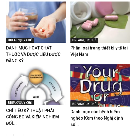
BREAK/QUY CHẾ
BREAK/QUY CHẾ
DANH MỤC HOẠT CHẤT
Phân loại trang thiết bị y tế tại
THUỐC VÀ DƯỢC LIỆU ĐƯỢC
Việt Nam
ĐĂNG KÝ...
BREAK/QUY CHẾ
BREAK/QUY CHẾ
CHỈ TIÊU KỸ THUẬT PHẢI
Danh mục các bệnh hiểm
CÔNG BỐ VÀ KIỂM NGHIỆM
nghèo Kèm theo Nghị định
ĐỐI...
số...