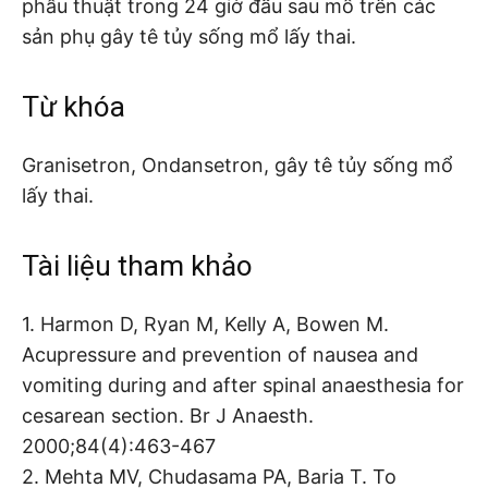
phẫu thuật trong 24 giờ đầu sau mổ trên các
sản phụ gây tê tủy sống mổ lấy thai.
Từ khóa
Granisetron, Ondansetron, gây tê tủy sống mổ
lấy thai.
Tài liệu tham khảo
1. Harmon D, Ryan M, Kelly A, Bowen M.
Acupressure and prevention of nausea and
vomiting during and after spinal anaesthesia for
cesarean section. Br J Anaesth.
2000;84(4):463-467
2. Mehta MV, Chudasama PA, Baria T. To