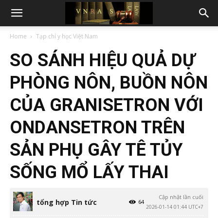
Home
Tạp chí y học Việt Nam
SO SÁNH HIỆU QUẢ DỰ
PHÒNG NÔN, BUỒN NÔN
CỦA GRANISETRON VỚI
ONDANSETRON TRÊN
SẢN PHỤ GÂY TÊ TỦY
SỐNG MỔ LẤY THAI
Cập nhật lần cuối
tổng hợp Tin tức
64
2026-01-14 01:44 UTC+7