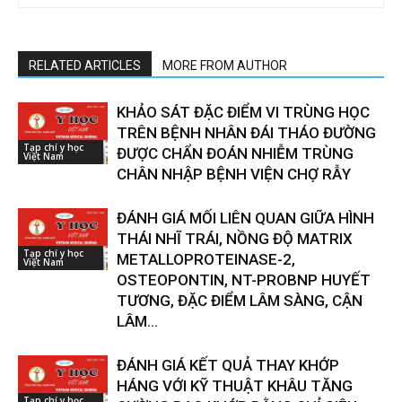
RELATED ARTICLES
MORE FROM AUTHOR
KHẢO SÁT ĐẶC ĐIỂM VI TRÙNG HỌC
TRÊN BỆNH NHÂN ĐÁI THÁO ĐƯỜNG
Tạp chí y học
ĐƯỢC CHẨN ĐOÁN NHIỄM TRÙNG
Việt Nam
CHÂN NHẬP BỆNH VIỆN CHỢ RẪY
ĐÁNH GIÁ MỐI LIÊN QUAN GIỮA HÌNH
THÁI NHĨ TRÁI, NỒNG ĐỘ MATRIX
Tạp chí y học
METALLOPROTEINASE-2,
Việt Nam
OSTEOPONTIN, NT-PROBNP HUYẾT
TƯƠNG, ĐẶC ĐIỂM LÂM SÀNG, CẬN
LÂM...
ĐÁNH GIÁ KẾT QUẢ THAY KHỚP
HÁNG VỚI KỸ THUẬT KHÂU TĂNG
Tạp chí y học