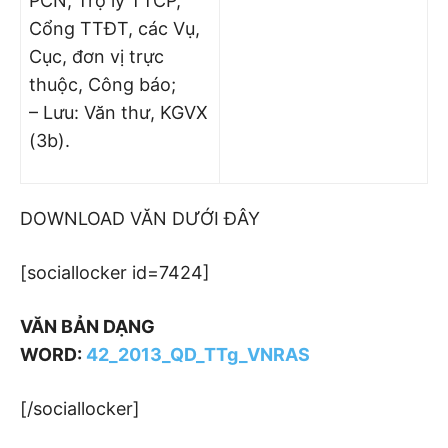
PCN, Trợ lý TTCP,
Cổng TTĐT, các Vụ,
Cục, đơn vị trực
thuộc, Công báo;
– Lưu: Văn thư, KGVX
(3b).
DOWNLOAD VĂN DƯỚI ĐÂY
[sociallocker id=7424]
VĂN BẢN DẠNG
WORD:
42_2013_QD_TTg_VNRAS
[/sociallocker]