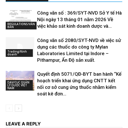
Công văn số : 369/SYT-NVD Sở Y tế Hà
Nội ngày 13 tháng 01 năm 2026 Về
REGULATIONS/VĂN
việc khảo sát kinh doanh dược và...
BẢN
Công văn số 2080/SYT-NVD về việc sử
dụng các thuốc do công ty Mylan
Trading/Kinh
Laboratories Limited tại Indore –
doanh
Pithampur, Ấn Độ sản xuất.
Quyết định 5071/QĐ-BYT ban hành “Kế
hoạch triển khai ứng dụng CNTT kết
DAV/CỤC QUẢN
LÝ DƯỢC VIỆT
nối cơ sở cung ứng thuốc nhằm kiểm
NAM
soát kê đơn...
LEAVE A REPLY