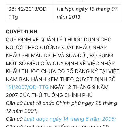
Số: 42/2013/QĐ-
Hà Nội, ngày 15
tháng 07
TTg
năm 2013
QUYẾT ĐỊNH
QUY ĐỊNH VỀ QUẢN LÝ THUỐC DÙNG CHO
NGƯỜI THEO ĐƯỜNG XUẤT KHẨU, NHẬP
KHẨU PHI MẬU DỊCH VÀ SỬA ĐỔI, BỔ SUNG
MỘT SỐ ĐIỀU CỦA QUY ĐỊNH VỀ VIỆC NHẬP
KHẨU THUỐC CHƯA CÓ SỐ ĐĂNG KÝ TẠI VIỆT
NAM BAN HÀNH KÈM THEO QUYẾT ĐỊNH SỐ
151/2007/QĐ-TTG
NGÀY 12 THÁNG 9 NĂM
2007 CỦA THỦ TƯỚNG CHÍNH PHỦ
Căn cứ Luật tổ chức Chính phủ ngày 25 tháng
12 năm 2001;
Căn cứ
Luật dược ngày 14 tháng 6 năm 2005;
Căn cứ Luật phòng, chống ma túy ngày 09