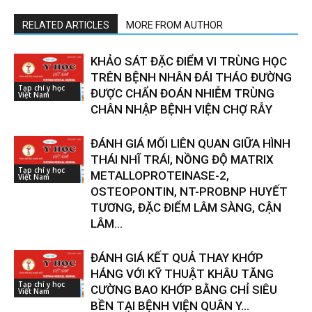
RELATED ARTICLES
MORE FROM AUTHOR
KHẢO SÁT ĐẶC ĐIỂM VI TRÙNG HỌC
TRÊN BỆNH NHÂN ĐÁI THÁO ĐƯỜNG
Tạp chí y học
ĐƯỢC CHẨN ĐOÁN NHIỄM TRÙNG
Việt Nam
CHÂN NHẬP BỆNH VIỆN CHỢ RẪY
ĐÁNH GIÁ MỐI LIÊN QUAN GIỮA HÌNH
THÁI NHĨ TRÁI, NỒNG ĐỘ MATRIX
Tạp chí y học
METALLOPROTEINASE-2,
Việt Nam
OSTEOPONTIN, NT-PROBNP HUYẾT
TƯƠNG, ĐẶC ĐIỂM LÂM SÀNG, CẬN
LÂM...
ĐÁNH GIÁ KẾT QUẢ THAY KHỚP
HÁNG VỚI KỸ THUẬT KHÂU TĂNG
Tạp chí y học
CƯỜNG BAO KHỚP BẰNG CHỈ SIÊU
Việt Nam
BỀN TẠI BỆNH VIỆN QUÂN Y...