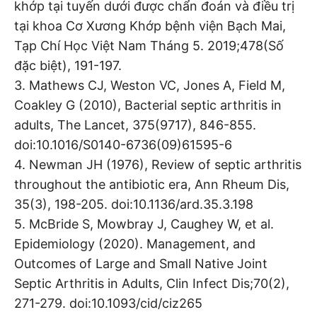
khớp tại tuyến dưới được chẩn đoán và điều trị
tại khoa Cơ Xương Khớp bệnh viện Bạch Mai,
Tạp Chí Học Việt Nam Tháng 5. 2019;478(Số
đặc biệt), 191-197.
3. Mathews CJ, Weston VC, Jones A, Field M,
Coakley G (2010), Bacterial septic arthritis in
adults, The Lancet, 375(9717), 846-855.
doi:10.1016/S0140-6736(09)61595-6
4. Newman JH (1976), Review of septic arthritis
throughout the antibiotic era, Ann Rheum Dis,
35(3), 198-205. doi:10.1136/ard.35.3.198
5. McBride S, Mowbray J, Caughey W, et al.
Epidemiology (2020). Management, and
Outcomes of Large and Small Native Joint
Septic Arthritis in Adults, Clin Infect Dis;70(2),
271-279. doi:10.1093/cid/ciz265