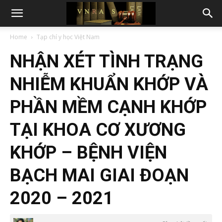
Home
Tạp chí y học Việt Nam
NHẬN XÉT TÌNH TRẠNG
NHIỄM KHUẨN KHỚP VÀ
PHẦN MỀM CẠNH KHỚP
TẠI KHOA CƠ XƯƠNG
KHỚP – BỆNH VIỆN
BẠCH MAI GIAI ĐOẠN
2020 – 2021