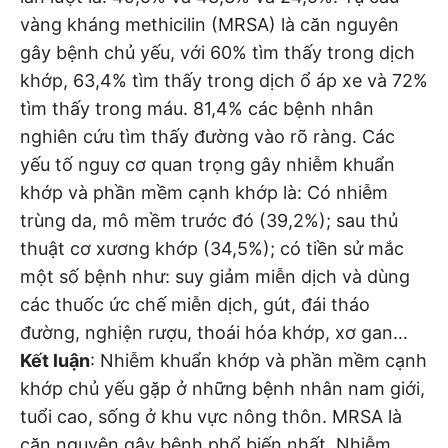
vàng kháng methicilin (MRSA) là căn nguyên
gây bệnh chủ yếu, với 60% tìm thấy trong dịch
khớp, 63,4% tìm thấy trong dịch ổ áp xe và 72%
tìm thấy trong máu. 81,4% các bệnh nhân
nghiên cứu tìm thấy đường vào rõ ràng. Các
yếu tố nguy cơ quan trọng gây nhiễm khuẩn
khớp và phần mềm cạnh khớp là: Có nhiễm
trùng da, mô mềm trước đó (39,2%); sau thủ
thuật cơ xương khớp (34,5%); có tiền sử mắc
một số bệnh như: suy giảm miễn dịch và dùng
các thuốc ức chế miễn dịch, gút, đái tháo
đường, nghiện rượu, thoái hóa khớp, xơ gan…
Kết luận
: Nhiễm khuẩn khớp và phần mềm cạnh
khớp chủ yếu gặp ở những bệnh nhân nam giới,
tuổi cao, sống ở khu vực nông thôn. MRSA là
căn nguyên gây bệnh phổ biến nhất. Nhiễm