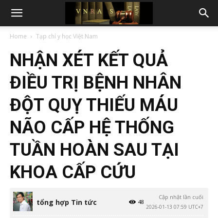
Home
Tạp chí y học Việt Nam
NHẬN XÉT KẾT QUẢ
ĐIỀU TRỊ BỆNH NHÂN
ĐỘT QUỴ THIẾU MÁU
NÃO CẤP HỆ THỐNG
TUẦN HOÀN SAU TẠI
KHOA CẤP CỨU
Cập nhật lần cuối
tổng hợp Tin tức
48
2026-01-13 07:59 UTC+7