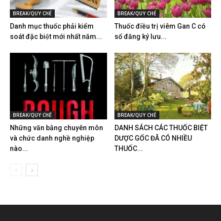
BREAK/QUY CHẾ
BREAK/QUY CHẾ
Danh mục thuốc phải kiểm
Thuốc điều trị viêm Gan C có
soát đặc biệt mới nhất năm...
số đăng ký lưu...
BREAK/QUY CHẾ
BREAK/QUY CHẾ
Những văn bằng chuyên môn
DANH SÁCH CÁC THUỐC BIỆT
và chức danh nghề nghiệp
DƯỢC GỐC ĐÃ CÓ NHIỀU
nào...
THUỐC...