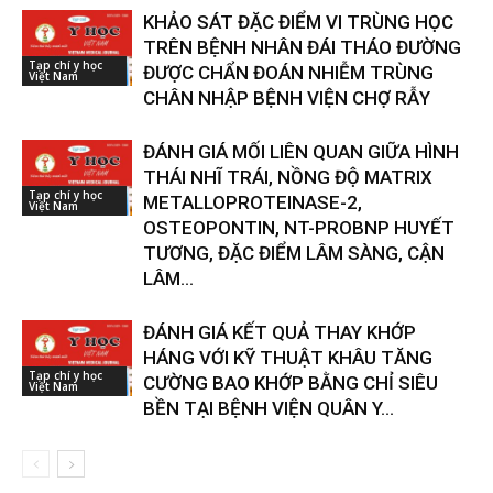
KHẢO SÁT ĐẶC ĐIỂM VI TRÙNG HỌC
TRÊN BỆNH NHÂN ĐÁI THÁO ĐƯỜNG
Tạp chí y học
ĐƯỢC CHẨN ĐOÁN NHIỄM TRÙNG
Việt Nam
CHÂN NHẬP BỆNH VIỆN CHỢ RẪY
ĐÁNH GIÁ MỐI LIÊN QUAN GIỮA HÌNH
THÁI NHĨ TRÁI, NỒNG ĐỘ MATRIX
Tạp chí y học
METALLOPROTEINASE-2,
Việt Nam
OSTEOPONTIN, NT-PROBNP HUYẾT
TƯƠNG, ĐẶC ĐIỂM LÂM SÀNG, CẬN
LÂM...
ĐÁNH GIÁ KẾT QUẢ THAY KHỚP
HÁNG VỚI KỸ THUẬT KHÂU TĂNG
Tạp chí y học
CƯỜNG BAO KHỚP BẰNG CHỈ SIÊU
Việt Nam
BỀN TẠI BỆNH VIỆN QUÂN Y...