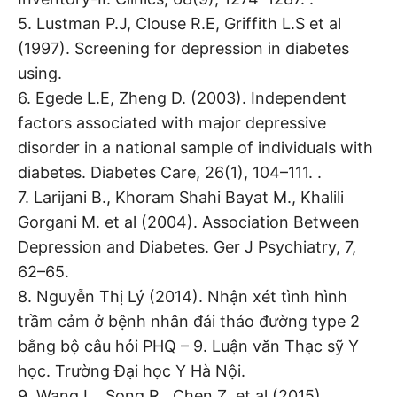
5. Lustman P.J, Clouse R.E, Griffith L.S et al
(1997). Screening for depression in diabetes
using.
6. Egede L.E, Zheng D. (2003). Independent
factors associated with major depressive
disorder in a national sample of individuals with
diabetes. Diabetes Care, 26(1), 104–111. .
7. Larijani B., Khoram Shahi Bayat M., Khalili
Gorgani M. et al (2004). Association Between
Depression and Diabetes. Ger J Psychiatry, 7,
62–65.
8. Nguyễn Thị Lý (2014). Nhận xét tình hình
trầm cảm ở bệnh nhân đái tháo đường type 2
bằng bộ câu hỏi PHQ – 9. Luận văn Thạc sỹ Y
học. Trường Đại học Y Hà Nội.
9. Wang L., Song R., Chen Z. et al (2015).