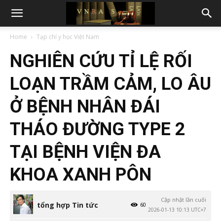
Home
Tạp chí y học Việt Nam
NGHIÊN CỨU TỈ LỆ RỐI
LOẠN TRẦM CẢM, LO ÂU
Ở BỆNH NHÂN ĐÁI
THÁO ĐƯỜNG TYPE 2
TẠI BỆNH VIỆN ĐA
KHOA XANH PÔN
Cập nhật lần cuối
tổng hợp Tin tức
60
2026-01-13 10:13 UTC+7