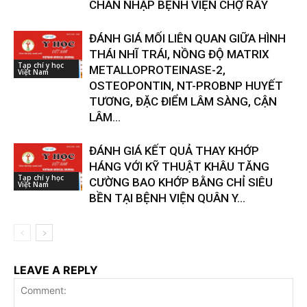
CHÂN NHẬP BỆNH VIỆN CHỢ RẪY
ĐÁNH GIÁ MỐI LIÊN QUAN GIỮA HÌNH
THÁI NHĨ TRÁI, NỒNG ĐỘ MATRIX
Tạp chí y học
METALLOPROTEINASE-2,
Việt Nam
OSTEOPONTIN, NT-PROBNP HUYẾT
TƯƠNG, ĐẶC ĐIỂM LÂM SÀNG, CẬN
LÂM...
ĐÁNH GIÁ KẾT QUẢ THAY KHỚP
HÁNG VỚI KỸ THUẬT KHÂU TĂNG
Tạp chí y học
CƯỜNG BAO KHỚP BẰNG CHỈ SIÊU
Việt Nam
BỀN TẠI BỆNH VIỆN QUÂN Y...
LEAVE A REPLY