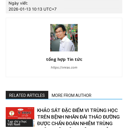
Ngày viết:
2026-01-13 10:13 UTC+7
tổng hợp Tin tức
https://vnras.com
RELATED ARTICLES
MORE FROM AUTHOR
KHẢO SÁT ĐẶC ĐIỂM VI TRÙNG HỌC
TRÊN BỆNH NHÂN ĐÁI THÁO ĐƯỜNG
Tạp chí y học
ĐƯỢC CHẨN ĐOÁN NHIỄM TRÙNG
Việt Nam