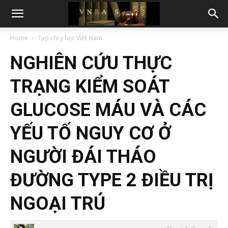
Home
Tạp chí y học Việt Nam
NGHIÊN CỨU THỰC
TRẠNG KIỂM SOÁT
GLUCOSE MÁU VÀ CÁC
YẾU TỐ NGUY CƠ Ở
NGƯỜI ĐÁI THÁO
ĐƯỜNG TYPE 2 ĐIỀU TRỊ
NGOẠI TRÚ