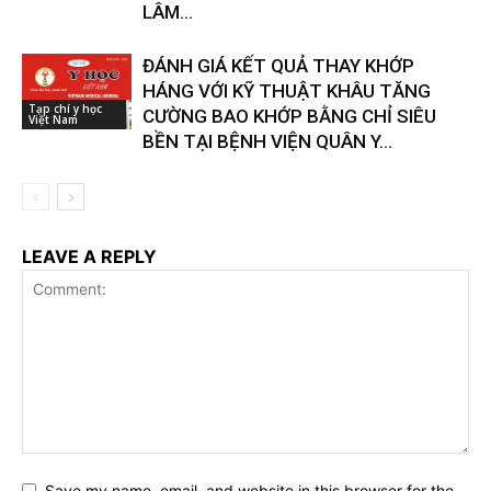
LÂM...
ĐÁNH GIÁ KẾT QUẢ THAY KHỚP
HÁNG VỚI KỸ THUẬT KHÂU TĂNG
Tạp chí y học
CƯỜNG BAO KHỚP BẰNG CHỈ SIÊU
Việt Nam
BỀN TẠI BỆNH VIỆN QUÂN Y...
LEAVE A REPLY
Save my name, email, and website in this browser for the