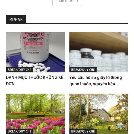
Load more
BREAK
BREAK/QUY CHẾ
BREAK/QUY CHẾ
DANH MỤC THUỐC KHÔNG KÊ
Yêu cầu hồ sơ giấy tờ thông
ĐƠN
quan thuốc, nguyên liệu...
BREAK/QUY CHẾ
BREAK/QUY CHẾ