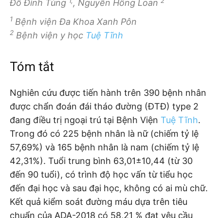
1,
2
Đỗ Đình Tùng
, Nguyễn Hồng Loan
1
Bệnh viện Đa Khoa Xanh Pôn
2
Bệnh viện y học
Tuệ Tĩnh
Tóm tắt
Nghiên cứu được tiến hành trên 390 bệnh nhân
được chẩn đoán đái tháo đường (ĐTĐ) type 2
đang điều trị ngoại trú tại Bệnh Viện
Tuệ Tĩnh
.
Trong đó có 225 bệnh nhân là nữ (chiếm tỷ lệ
57,69%) và 165 bệnh nhân là nam (chiếm tỷ lệ
42,31%). Tuổi trung bình 63,01±10,44 (từ 30
đến 90 tuổi), có trình độ học vấn từ tiểu học
đến đại học và sau đại học, không có ai mù chữ.
Kết quả kiểm soát đường máu dựa trên tiêu
chuẩn của ADA-2018 có 58,21 % đạt yêu cầu