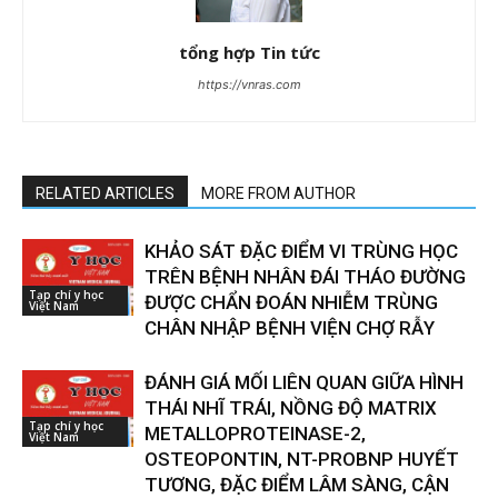
tổng hợp Tin tức
https://vnras.com
RELATED ARTICLES
MORE FROM AUTHOR
KHẢO SÁT ĐẶC ĐIỂM VI TRÙNG HỌC
TRÊN BỆNH NHÂN ĐÁI THÁO ĐƯỜNG
Tạp chí y học
ĐƯỢC CHẨN ĐOÁN NHIỄM TRÙNG
Việt Nam
CHÂN NHẬP BỆNH VIỆN CHỢ RẪY
ĐÁNH GIÁ MỐI LIÊN QUAN GIỮA HÌNH
THÁI NHĨ TRÁI, NỒNG ĐỘ MATRIX
Tạp chí y học
METALLOPROTEINASE-2,
Việt Nam
OSTEOPONTIN, NT-PROBNP HUYẾT
TƯƠNG, ĐẶC ĐIỂM LÂM SÀNG, CẬN