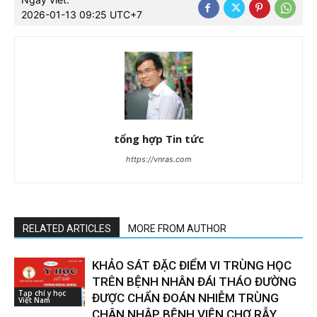
2026-01-13 09:25 UTC+7
tổng hợp Tin tức
https://vnras.com
RELATED ARTICLES
MORE FROM AUTHOR
KHẢO SÁT ĐẶC ĐIỂM VI TRÙNG HỌC
TRÊN BỆNH NHÂN ĐÁI THÁO ĐƯỜNG
Tạp chí y học
ĐƯỢC CHẨN ĐOÁN NHIỄM TRÙNG
Việt Nam
CHÂN NHẬP BỆNH VIỆN CHỢ RẪY