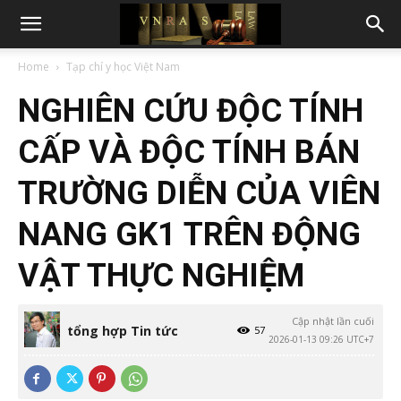
Home
Tạp chí y học Việt Nam
NGHIÊN CỨU ĐỘC TÍNH
CẤP VÀ ĐỘC TÍNH BÁN
TRƯỜNG DIỄN CỦA VIÊN
NANG GK1 TRÊN ĐỘNG
VẬT THỰC NGHIỆM
Cập nhật lần cuối
tổng hợp Tin tức
57
2026-01-13 09:26 UTC+7