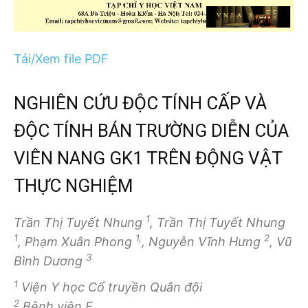
Tải/Xem file PDF
NGHIÊN CỨU ĐỘC TÍNH CẤP VÀ
ĐỘC TÍNH BÁN TRƯỜNG DIỄN CỦA
VIÊN NANG GK1 TRÊN ĐỘNG VẬT
THỰC NGHIỆM
1
Trần Thị Tuyết Nhung
, Trần Thị Tuyết Nhung
1
1,
2
, Phạm Xuân Phong
, Nguyễn Vĩnh Hưng
, Vũ
3
Bình Dương
1
Viện Y học Cổ truyền Quân đội
2
Bệnh viện E