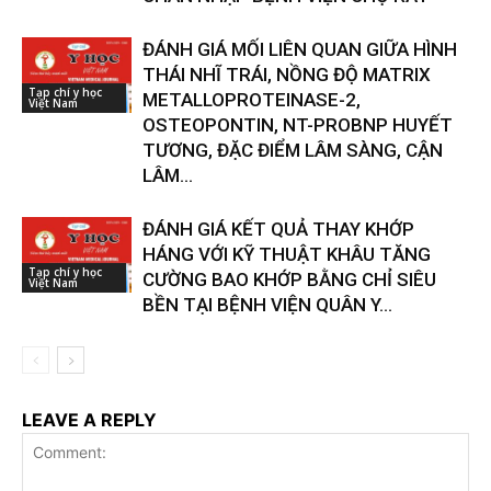
ĐÁNH GIÁ MỐI LIÊN QUAN GIỮA HÌNH
THÁI NHĨ TRÁI, NỒNG ĐỘ MATRIX
Tạp chí y học
METALLOPROTEINASE-2,
Việt Nam
OSTEOPONTIN, NT-PROBNP HUYẾT
TƯƠNG, ĐẶC ĐIỂM LÂM SÀNG, CẬN
LÂM...
ĐÁNH GIÁ KẾT QUẢ THAY KHỚP
HÁNG VỚI KỸ THUẬT KHÂU TĂNG
Tạp chí y học
CƯỜNG BAO KHỚP BẰNG CHỈ SIÊU
Việt Nam
BỀN TẠI BỆNH VIỆN QUÂN Y...
LEAVE A REPLY