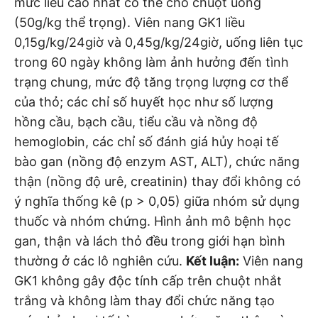
mức liều cao nhất có thể cho chuột uống
(50g/kg thể trọng). Viên nang GK1 liều
0,15g/kg/24giờ và 0,45g/kg/24giờ, uống liên tục
trong 60 ngày không làm ảnh hưởng đến tình
trạng chung, mức độ tăng trọng lượng cơ thể
của thỏ; các chỉ số huyết học như số lượng
hồng cầu, bạch cầu, tiểu cầu và nồng độ
hemoglobin, các chỉ số đánh giá hủy hoại tế
bào gan (nồng độ enzym AST, ALT), chức năng
thận (nồng độ urê, creatinin) thay đổi không có
ý nghĩa thống kê (p > 0,05) giữa nhóm sử dụng
thuốc và nhóm chứng. Hình ảnh mô bệnh học
gan, thận và lách thỏ đều trong giới hạn bình
thường ở các lô nghiên cứu.
Kết luận:
Viên nang
GK1 không gây độc tính cấp trên chuột nhắt
trắng và không làm thay đổi chức năng tạo