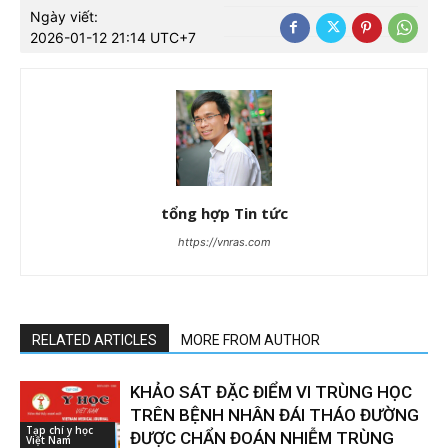
Ngày viết:
2026-01-12 21:14 UTC+7
tổng hợp Tin tức
https://vnras.com
RELATED ARTICLES
MORE FROM AUTHOR
KHẢO SÁT ĐẶC ĐIỂM VI TRÙNG HỌC
TRÊN BỆNH NHÂN ĐÁI THÁO ĐƯỜNG
Tạp chí y học
ĐƯỢC CHẨN ĐOÁN NHIỄM TRÙNG
Việt Nam