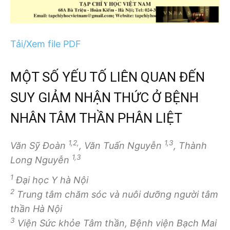
Tải/Xem file PDF
MỘT SỐ YẾU TỐ LIÊN QUAN ĐẾN
SUY GIẢM NHẬN THỨC Ở BỆNH
NHÂN TÂM THẦN PHÂN LIỆT
1,2,
1,3
Văn Sỹ Đoàn
, Văn Tuấn Nguyễn
, Thành
1,3
Long Nguyễn
1
Đại học Y hà Nội
2
Trung tâm chăm sóc và nuôi dưỡng người tâm
thần Hà Nội
3
Viện Sức khỏe Tâm thần, Bệnh viện Bạch Mai