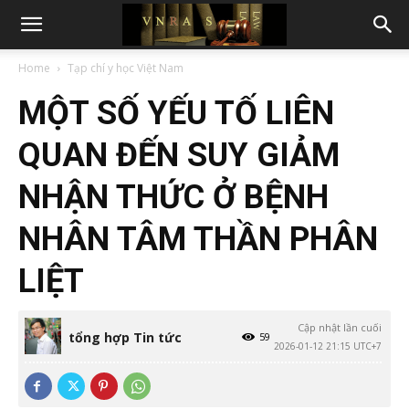
Home
Tạp chí y học Việt Nam
MỘT SỐ YẾU TỐ LIÊN
QUAN ĐẾN SUY GIẢM
NHẬN THỨC Ở BỆNH
NHÂN TÂM THẦN PHÂN
LIỆT
Cập nhật lần cuối
tổng hợp Tin tức
59
2026-01-12 21:15 UTC+7