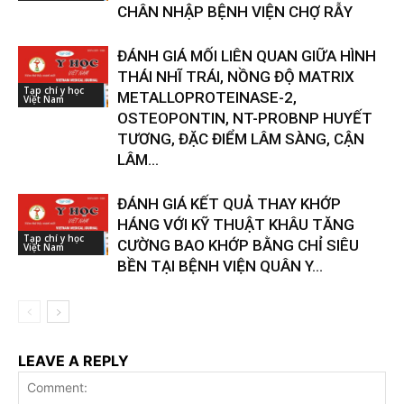
CHÂN NHẬP BỆNH VIỆN CHỢ RẪY
ĐÁNH GIÁ MỐI LIÊN QUAN GIỮA HÌNH
THÁI NHĨ TRÁI, NỒNG ĐỘ MATRIX
Tạp chí y học
METALLOPROTEINASE-2,
Việt Nam
OSTEOPONTIN, NT-PROBNP HUYẾT
TƯƠNG, ĐẶC ĐIỂM LÂM SÀNG, CẬN
LÂM...
ĐÁNH GIÁ KẾT QUẢ THAY KHỚP
HÁNG VỚI KỸ THUẬT KHÂU TĂNG
Tạp chí y học
CƯỜNG BAO KHỚP BẰNG CHỈ SIÊU
Việt Nam
BỀN TẠI BỆNH VIỆN QUÂN Y...
LEAVE A REPLY