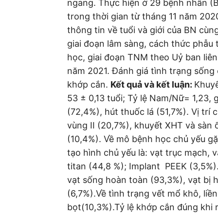
ngang. Thực hiện ở 29 bệnh nhân (B
trong thời gian từ tháng 11 năm 20
thông tin về tuổi và giới của BN cùng
giai đoạn lâm sàng, cách thức phẫu
học, giai đoạn TNM theo Uỷ ban liên
năm 2021. Đánh giá tình trạng sống 
khớp cắn.
Kết quả và kết luận:
Khuyế
53 ± 0,13 tuổi; Tỷ lệ Nam/Nữ= 1,23,
(72,4%), hút thuốc lá (51,7%). Vị trí
vùng II (20,7%), khuyết XHT và sàn 
(10,4%). Về mô bệnh học chủ yếu g
tạo hình chủ yếu là: vạt trục mạch, v
titan (44,8 %); Implant PEEK (3,5%).
vạt sống hoàn toàn (93,3%), vạt bị h
(6,7%).Về tình trạng vết mổ khô, liề
bọt(10,3%).Tỷ lệ khớp cắn đúng khi ra