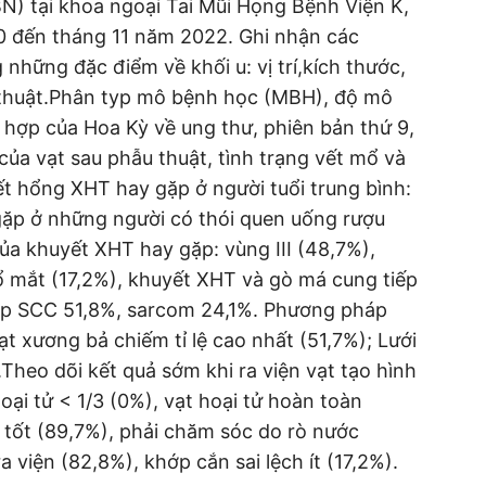
N) tại khoa ngoại Tai Mũi Họng Bệnh Viện K,
20 đến tháng 11 năm 2022. Ghi nhận các
 những đặc điểm về khối u: vị trí,kích thước,
 thuật.Phân typ mô bệnh học (MBH), độ mô
 hợp của Hoa Kỳ về ung thư, phiên bản thứ 9,
của vạt sau phẫu thuật, tình trạng vết mổ và
t hổng XHT hay gặp ở người tuổi trung bình:
 gặp ở những người có thói quen uống rượu
 của khuyết XHT hay gặp: vùng III (48,7%),
ổ mắt (17,2%), khuyết XHT và gò má cung tiếp
ặp SCC 51,8%, sarcom 24,1%. Phương pháp
ạt xương bả chiếm tỉ lệ cao nhất (51,7%); Lưới
Theo dõi kết quả sớm khi ra viện vạt tạo hình
oại tử < 1/3 (0%), vạt hoại tử hoàn toàn
n tốt (89,7%), phải chăm sóc do rò nước
 viện (82,8%), khớp cắn sai lệch ít (17,2%).