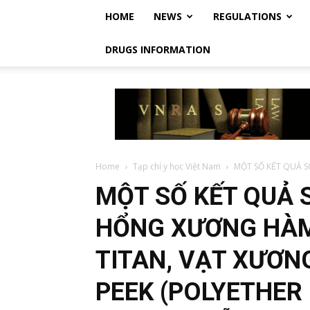
HOME
NEWS
REGULATIONS
DRUGS INFORMATION
Vietnam
Regulatory
Affairs
Society
–
Luật
Home
Tạp chí y học Việt Nam
MỘT SỐ KẾT QUẢ 
Dược
MỘT SỐ KẾT QUẢ 
Việt
Nam
HỔNG XƯƠNG HÀM
TITAN, VẠT XƯƠNG
PEEK (POLYETHER