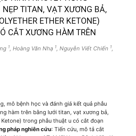
NẸP TITAN, VẠT XƯƠNG BẢ,
(POLYETHER ETHER KETONE)
CÓ CẮT XƯƠNG HÀM TRÊN
1
1
1
ùng
, Hoàng Văn Nhạ
, Nguyễn Viết Chiến
,
ng, mô bệnh học và đánh giá kết quả phẫu
g hàm trên bằng lưới titan, vạt xương bả,
r Ketone) trong phẫu thuật u có cắt đoạn
ng pháp nghiên cứu
: Tiến cứu, mô tả cắt