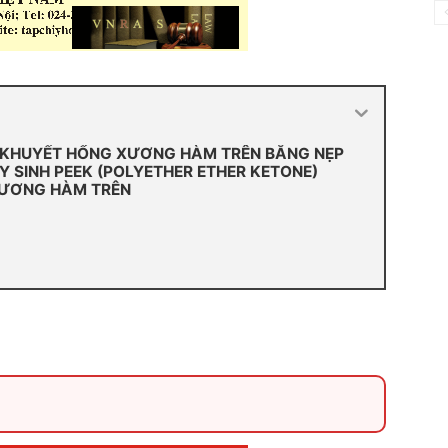
 KHUYẾT HỔNG XƯƠNG HÀM TRÊN BẰNG NẸP
 Y SINH PEEK (POLYETHER ETHER KETONE)
XƯƠNG HÀM TRÊN