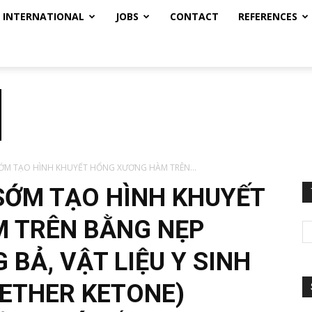
INTERNATIONAL
JOBS
CONTACT
REFERENCES
SỚM TẠO HÌNH KHUYẾT HỔNG XƯƠNG HÀM TRÊN...
SỚM TẠO HÌNH KHUYẾT
 TRÊN BẰNG NẸP
 BẢ, VẬT LIỆU Y SINH
 ETHER KETONE)