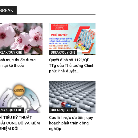
BREAK
REAK/QUY CHẾ
BREAK/QUY CHẾ
nh mục thuốc được
Quyết định số 1121/QĐ-
n tại kệ thuốc
TTg của Thủ tướng Chính
phủ: Phê duyệt...
REAK/QUY CHẾ
BREAK/QUY CHẾ
Ỉ TIÊU KỸ THUẬT
Các lĩnh vực ưu tiên, quy
HẢI CÔNG BỐ VÀ KIỂM
hoạch phát triển công
HIỆM ĐỐI...
nghiệp...