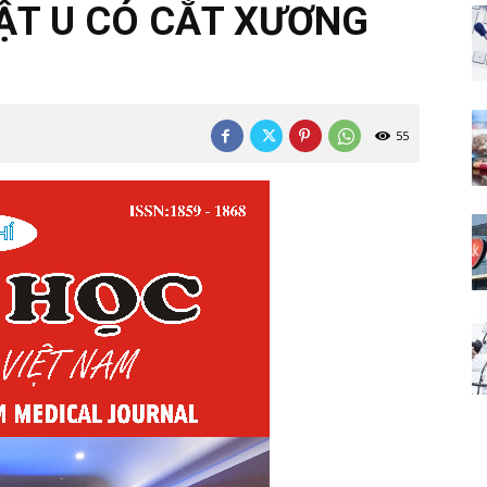
ẬT U CÓ CẮT XƯƠNG
55