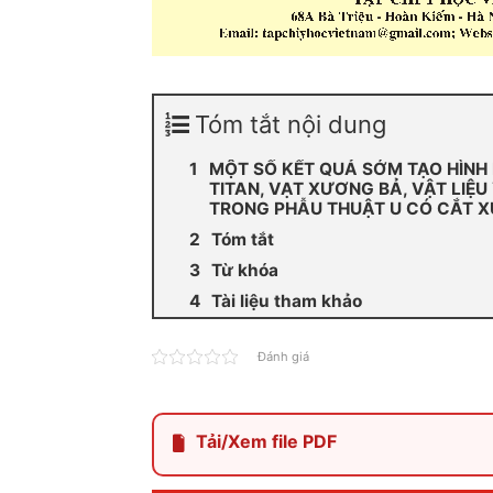
Tóm tắt nội dung
MỘT SỐ KẾT QUẢ SỚM TẠO HÌNH
TITAN, VẠT XƯƠNG BẢ, VẬT LIỆU
TRONG PHẪU THUẬT U CÓ CẮT 
Tóm tắt
Từ khóa
Tài liệu tham khảo
Đánh giá
Tải/Xem file PDF