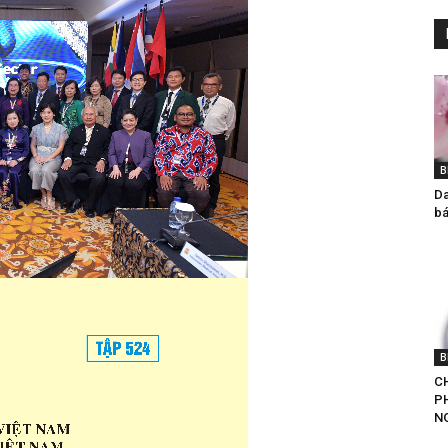
B
Da
bá
B
CH
P
NG