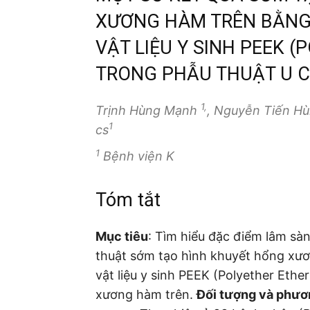
XƯƠNG HÀM TRÊN BẰNG 
VẬT LIỆU Y SINH PEEK 
TRONG PHẪU THUẬT U 
1,
Trịnh Hùng Mạnh
, Nguyễn Tiến H
1
cs
1
Bệnh viện K
Tóm tắt
Mục tiêu
: Tìm hiểu đặc điểm lâm sà
thuật sớm tạo hình khuyết hổng xươn
vật liệu y sinh PEEK (Polyether Ethe
xương hàm trên.
Đối tượng và phươ