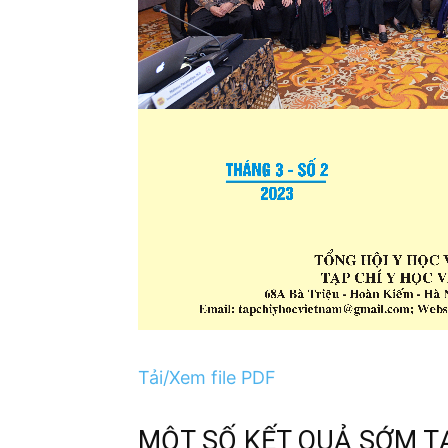
Tải/Xem file PDF
MỘT SỐ KẾT QUẢ SỚM T