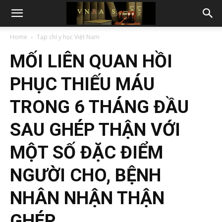
Home
Tạp chí y học Việt Nam
MỐI LIÊN QUAN HỒI
PHỤC THIẾU MÁU
TRONG 6 THÁNG ĐẦU
SAU GHÉP THẬN VỚI
MỘT SỐ ĐẶC ĐIỂM
NGƯỜI CHO, BỆNH
NHÂN NHẬN THẬN
GHÉP