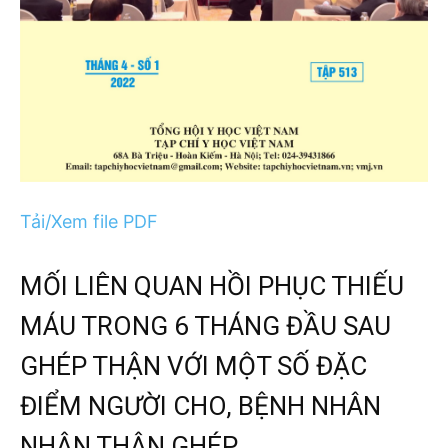
Tải/Xem file PDF
MỐI LIÊN QUAN HỒI PHỤC THIẾU
MÁU TRONG 6 THÁNG ĐẦU SAU
GHÉP THẬN VỚI MỘT SỐ ĐẶC
ĐIỂM NGƯỜI CHO, BỆNH NHÂN
NHẬN THẬN GHÉP