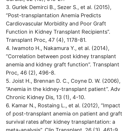
3. Gurlek Demirci B., Sezer S., et al. (2015),
“Post-transplantation Anemia Predicts
Cardiovascular Morbidity and Poor Graft
Function in Kidney Transplant Recipients”.
Transplant Proc, 47 (4), 1178-81.
4. Iwamoto H., Nakamura Y., et al. (2014),
“Correlation between post kidney transplant
anemia and kidney graft function”. Transplant
Proc, 46 (2), 496-8.
5. Joist H., Brennan D. C., Coyne D. W. (2006),
“Anemia in the kidney-transplant patient”. Adv
Chronic Kidney Dis, 13 (1), 4-10.
6. Kamar N., Rostaing L., et al. (2012), “Impact
of post-transplant anemia on patient and graft
survival rates after kidney transplantation: a
meta-analysis”. Clin Transplant, 26 (3), 461-9.