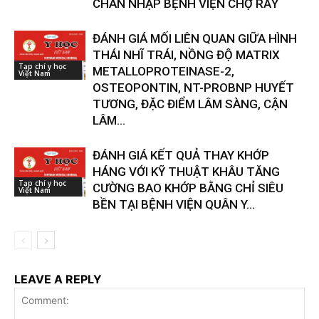
CHÂN NHẬP BỆNH VIỆN CHỢ RẪY
ĐÁNH GIÁ MỐI LIÊN QUAN GIỮA HÌNH
THÁI NHĨ TRÁI, NỒNG ĐỘ MATRIX
Tạp chí y học
METALLOPROTEINASE-2,
Việt Nam
OSTEOPONTIN, NT-PROBNP HUYẾT
TƯƠNG, ĐẶC ĐIỂM LÂM SÀNG, CẬN
LÂM...
ĐÁNH GIÁ KẾT QUẢ THAY KHỚP
HÁNG VỚI KỸ THUẬT KHÂU TĂNG
Tạp chí y học
CƯỜNG BAO KHỚP BẰNG CHỈ SIÊU
Việt Nam
BỀN TẠI BỆNH VIỆN QUÂN Y...
LEAVE A REPLY