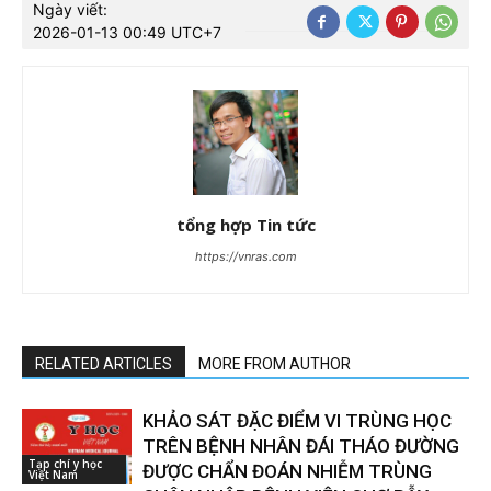
Ngày viết:
2026-01-13 00:49 UTC+7
tổng hợp Tin tức
https://vnras.com
RELATED ARTICLES
MORE FROM AUTHOR
KHẢO SÁT ĐẶC ĐIỂM VI TRÙNG HỌC
TRÊN BỆNH NHÂN ĐÁI THÁO ĐƯỜNG
Tạp chí y học
ĐƯỢC CHẨN ĐOÁN NHIỄM TRÙNG
Việt Nam