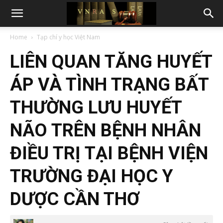
Home
Tạp chí y học Việt Nam
LIÊN QUAN TĂNG HUYẾT
ÁP VÀ TÌNH TRẠNG BẤT
THƯỜNG LƯU HUYẾT
NÃO TRÊN BỆNH NHÂN
ĐIỀU TRỊ TẠI BỆNH VIỆN
TRƯỜNG ĐẠI HỌC Y
DƯỢC CẦN THƠ