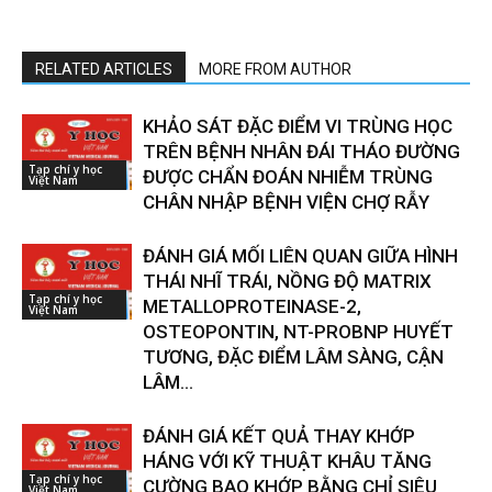
RELATED ARTICLES
MORE FROM AUTHOR
KHẢO SÁT ĐẶC ĐIỂM VI TRÙNG HỌC
TRÊN BỆNH NHÂN ĐÁI THÁO ĐƯỜNG
Tạp chí y học
ĐƯỢC CHẨN ĐOÁN NHIỄM TRÙNG
Việt Nam
CHÂN NHẬP BỆNH VIỆN CHỢ RẪY
ĐÁNH GIÁ MỐI LIÊN QUAN GIỮA HÌNH
THÁI NHĨ TRÁI, NỒNG ĐỘ MATRIX
Tạp chí y học
METALLOPROTEINASE-2,
Việt Nam
OSTEOPONTIN, NT-PROBNP HUYẾT
TƯƠNG, ĐẶC ĐIỂM LÂM SÀNG, CẬN
LÂM...
ĐÁNH GIÁ KẾT QUẢ THAY KHỚP
HÁNG VỚI KỸ THUẬT KHÂU TĂNG
Tạp chí y học
CƯỜNG BAO KHỚP BẰNG CHỈ SIÊU
Việt Nam