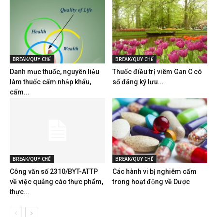
BREAK/QUY CHẾ
BREAK/QUY CHẾ
Danh mục thuốc, nguyên liệu
Thuốc điều trị viêm Gan C có
làm thuốc cấm nhập khẩu,
số đăng ký lưu...
cấm...
BREAK/QUY CHẾ
BREAK/QUY CHẾ
Công văn số 2310/BYT-ATTP
Các hành vi bị nghiêm cấm
về việc quảng cáo thực phẩm,
trong hoạt động về Dược
thực...