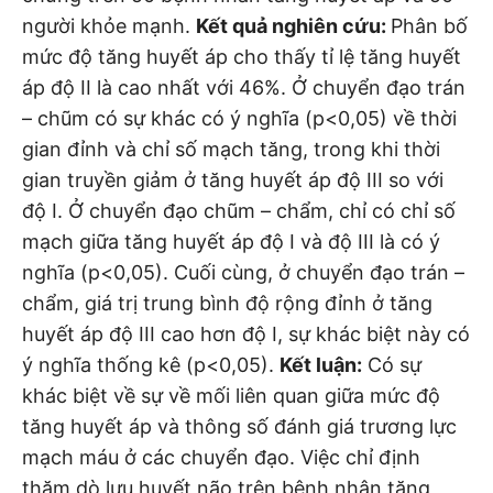
người khỏe mạnh.
Kết quả nghiên cứu:
Phân bố
mức độ tăng huyết áp cho thấy tỉ lệ tăng huyết
áp độ II là cao nhất với 46%. Ở chuyển đạo trán
– chũm có sự khác có ý nghĩa (p<0,05) về thời
gian đỉnh và chỉ số mạch tăng, trong khi thời
gian truyền giảm ở tăng huyết áp độ III so với
độ I. Ở chuyển đạo chũm – chẩm, chỉ có chỉ số
mạch giữa tăng huyết áp độ I và độ III là có ý
nghĩa (p<0,05). Cuối cùng, ở chuyển đạo trán –
chẩm, giá trị trung bình độ rộng đỉnh ở tăng
huyết áp độ III cao hơn độ I, sự khác biệt này có
ý nghĩa thống kê (p<0,05).
Kết luận:
Có sự
khác biệt về sự về mối liên quan giữa mức độ
tăng huyết áp và thông số đánh giá trương lực
mạch máu ở các chuyển đạo. Việc chỉ định
thăm dò lưu huyết não trên bệnh nhân tăng