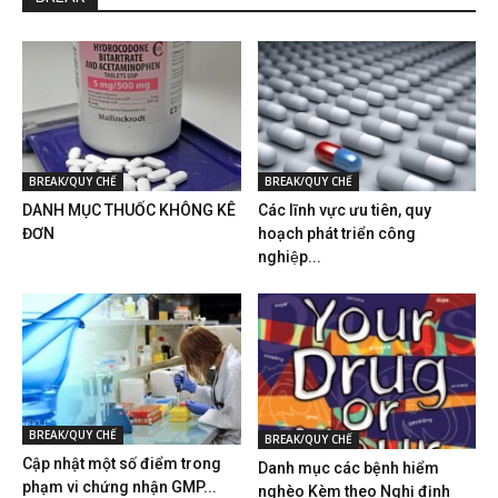
BREAK/QUY CHẾ
BREAK/QUY CHẾ
DANH MỤC THUỐC KHÔNG KÊ
Các lĩnh vực ưu tiên, quy
ĐƠN
hoạch phát triển công
nghiệp...
BREAK/QUY CHẾ
BREAK/QUY CHẾ
Cập nhật một số điểm trong
Danh mục các bệnh hiểm
phạm vi chứng nhận GMP...
nghèo Kèm theo Nghị định