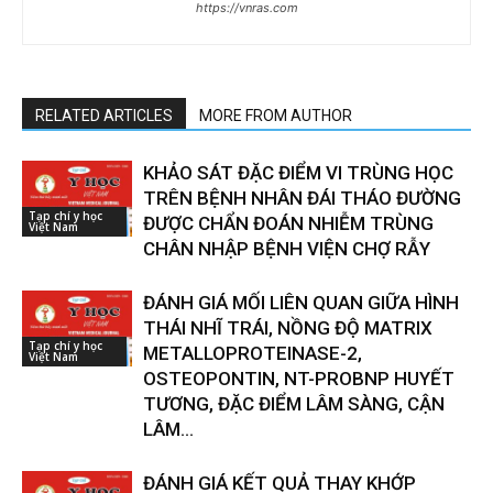
https://vnras.com
RELATED ARTICLES
MORE FROM AUTHOR
KHẢO SÁT ĐẶC ĐIỂM VI TRÙNG HỌC
TRÊN BỆNH NHÂN ĐÁI THÁO ĐƯỜNG
Tạp chí y học
ĐƯỢC CHẨN ĐOÁN NHIỄM TRÙNG
Việt Nam
CHÂN NHẬP BỆNH VIỆN CHỢ RẪY
ĐÁNH GIÁ MỐI LIÊN QUAN GIỮA HÌNH
THÁI NHĨ TRÁI, NỒNG ĐỘ MATRIX
Tạp chí y học
METALLOPROTEINASE-2,
Việt Nam
OSTEOPONTIN, NT-PROBNP HUYẾT
TƯƠNG, ĐẶC ĐIỂM LÂM SÀNG, CẬN
LÂM...
ĐÁNH GIÁ KẾT QUẢ THAY KHỚP