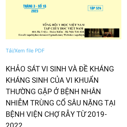
Tải/Xem file PDF
KHẢO SÁT VI SINH VÀ ĐỀ KHÁNG
KHÁNG SINH CỦA VI KHUẨN
THƯỜNG GẶP Ở BỆNH NHÂN
NHIỄM TRÙNG CỔ SÂU NẶNG TẠI
BỆNH VIỆN CHỢ RẪY TỪ 2019-
2022