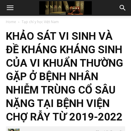
Home
Tạp chí y học Việt Nam
KHẢO SÁT VI SINH VÀ
ĐỀ KHÁNG KHÁNG SINH
CỦA VI KHUẨN THƯỜNG
GẶP Ở BỆNH NHÂN
NHIỄM TRÙNG CỔ SÂU
NẶNG TẠI BỆNH VIỆN
CHỢ RẪY TỪ 2019-2022