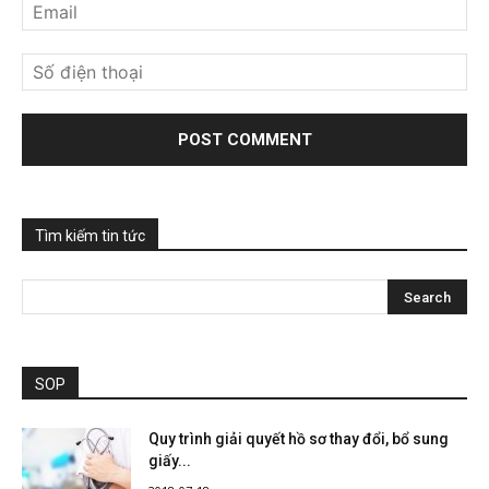
Tìm kiếm tin tức
SOP
Quy trình giải quyết hồ sơ thay đổi, bổ sung
giấy...