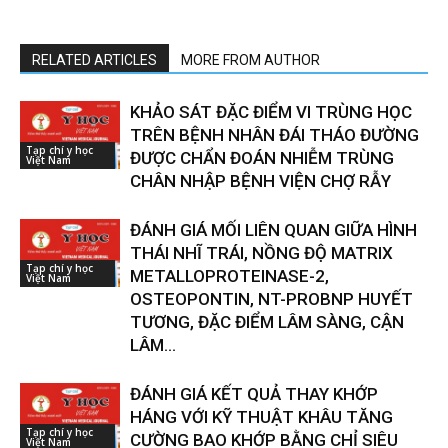
RELATED ARTICLES
MORE FROM AUTHOR
KHẢO SÁT ĐẶC ĐIỂM VI TRÙNG HỌC
TRÊN BỆNH NHÂN ĐÁI THÁO ĐƯỜNG
Tạp chí y học
ĐƯỢC CHẨN ĐOÁN NHIỄM TRÙNG
Việt Nam
CHÂN NHẬP BỆNH VIỆN CHỢ RẪY
ĐÁNH GIÁ MỐI LIÊN QUAN GIỮA HÌNH
THÁI NHĨ TRÁI, NỒNG ĐỘ MATRIX
Tạp chí y học
METALLOPROTEINASE-2,
Việt Nam
OSTEOPONTIN, NT-PROBNP HUYẾT
TƯƠNG, ĐẶC ĐIỂM LÂM SÀNG, CẬN
LÂM...
ĐÁNH GIÁ KẾT QUẢ THAY KHỚP
HÁNG VỚI KỸ THUẬT KHÂU TĂNG
Tạp chí y học
CƯỜNG BAO KHỚP BẰNG CHỈ SIÊU
Việt Nam