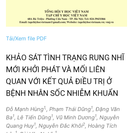
Tải/Xem file PDF
KHẢO SÁT TÌNH TRẠNG RUNG NHĨ
MỚI KHỞI PHÁT VÀ MỐI LIÊN
QUAN VỚI KẾT QUẢ ĐIỀU TRỊ Ở
BỆNH NHÂN SỐC NHIỄM KHUẨN
1,
1
Đỗ Mạnh Hùng
, Phạm Thái Dũng
, Đặng Văn
1
1
1
Ba
, Lê Tiến Dũng
, Vũ Minh Dương
, Nguyễn
1
2
Quang Huy
, Nguyễn Đắc Khôi
, Hoàng Tích
1
1