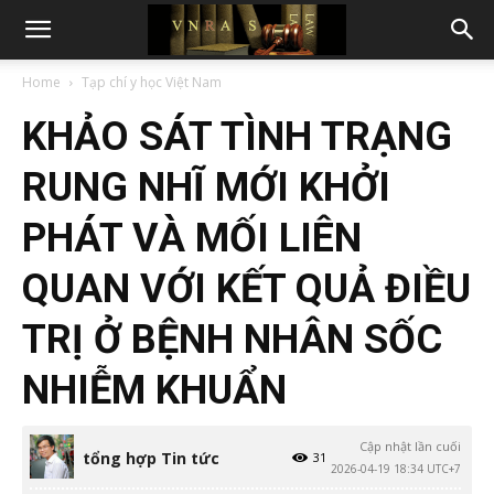
Home
Tạp chí y học Việt Nam
KHẢO SÁT TÌNH TRẠNG
RUNG NHĨ MỚI KHỞI
PHÁT VÀ MỐI LIÊN
QUAN VỚI KẾT QUẢ ĐIỀU
TRỊ Ở BỆNH NHÂN SỐC
NHIỄM KHUẨN
Cập nhật lần cuối
tổng hợp Tin tức
31
2026-04-19 18:34 UTC+7