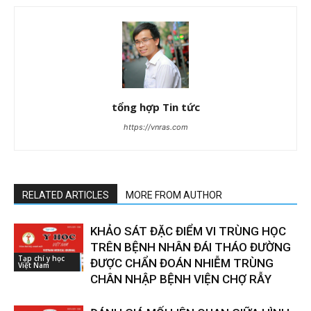
tổng hợp Tin tức
https://vnras.com
RELATED ARTICLES
MORE FROM AUTHOR
KHẢO SÁT ĐẶC ĐIỂM VI TRÙNG HỌC
TRÊN BỆNH NHÂN ĐÁI THÁO ĐƯỜNG
Tạp chí y học
ĐƯỢC CHẨN ĐOÁN NHIỄM TRÙNG
Việt Nam
CHÂN NHẬP BỆNH VIỆN CHỢ RẪY