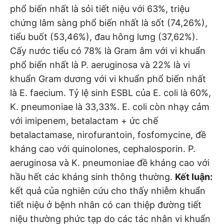
phổ biến nhất là sỏi tiết niệu với 63%, triệu
chứng lâm sàng phổ biến nhất là sốt (74,26%),
tiểu buốt (53,46%), đau hông lưng (37,62%).
Cấy nước tiểu có 78% là Gram âm với vi khuẩn
phổ biến nhất là P. aeruginosa và 22% là vi
khuẩn Gram dương với vi khuẩn phổ biến nhất
là E. faecium. Tỷ lệ sinh ESBL của E. coli là 60%,
K. pneumoniae là 33,33%. E. coli còn nhạy cảm
với imipenem, betalactam + ức chế
betalactamase, nirofurantoin, fosfomycine, đề
kháng cao với quinolones, cephalosporin. P.
aeruginosa và K. pneumoniae đề kháng cao với
hầu hết các kháng sinh thông thường.
Kết luận:
kết quả của nghiên cứu cho thấy nhiễm khuẩn
tiết niệu ở bệnh nhân có can thiệp đường tiết
niệu thường phức tạp do các tác nhân vi khuẩn