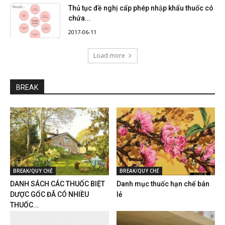
Thủ tục đề nghị cấp phép nhập khẩu thuốc có
chứa...
2017-06-11
Load more
BREAK
BREAK/QUY CHẾ
BREAK/QUY CHẾ
DANH SÁCH CÁC THUỐC BIỆT
Danh mục thuốc hạn chế bán
DƯỢC GỐC ĐÃ CÓ NHIỀU
lẻ
THUỐC...