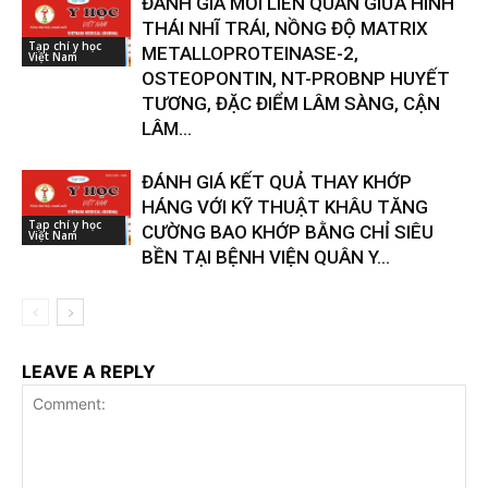
ĐÁNH GIÁ MỐI LIÊN QUAN GIỮA HÌNH
THÁI NHĨ TRÁI, NỒNG ĐỘ MATRIX
Tạp chí y học
METALLOPROTEINASE-2,
Việt Nam
OSTEOPONTIN, NT-PROBNP HUYẾT
TƯƠNG, ĐẶC ĐIỂM LÂM SÀNG, CẬN
LÂM...
ĐÁNH GIÁ KẾT QUẢ THAY KHỚP
HÁNG VỚI KỸ THUẬT KHÂU TĂNG
Tạp chí y học
CƯỜNG BAO KHỚP BẰNG CHỈ SIÊU
Việt Nam
BỀN TẠI BỆNH VIỆN QUÂN Y...
LEAVE A REPLY