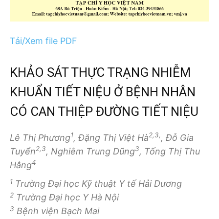
Tải/Xem file PDF
KHẢO SÁT THỰC TRẠNG NHIỄM
KHUẨN TIẾT NIỆU Ở BỆNH NHÂN
CÓ CAN THIỆP ĐƯỜNG TIẾT NIỆU
1
2,3,
Lê Thị Phương
, Đặng Thị Việt Hà
, Đỗ Gia
2,3
3
Tuyển
, Nghiêm Trung Dũng
, Tống Thị Thu
4
Hằng
1
Trường Đại học Kỹ thuật Y tế Hải Dương
2
Trường Đại học Y Hà Nội
3
Bệnh viện Bạch Mai