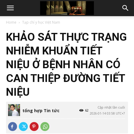
Home
Tạp chí y học Việt Nam
KHẢO SÁT THỰC TRẠNG
NHIỄM KHUẨN TIẾT
NIỆU Ở BỆNH NHÂN CÓ
CAN THIỆP ĐƯỜNG TIẾT
NIỆU
Cập nhật lần cuối
tổng hợp Tin tức
62
2026-01-14 03:58 UTC+7