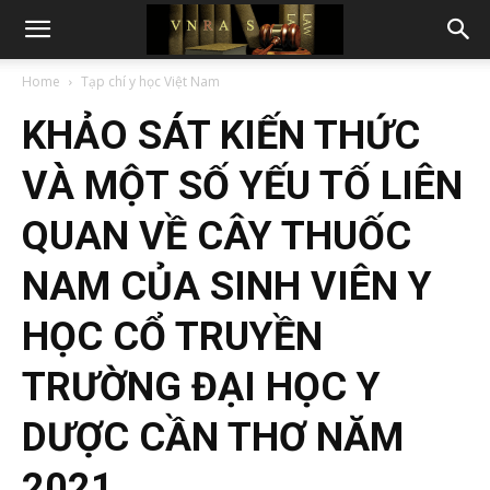
Home
Tạp chí y học Việt Nam
KHẢO SÁT KIẾN THỨC
VÀ MỘT SỐ YẾU TỐ LIÊN
QUAN VỀ CÂY THUỐC
NAM CỦA SINH VIÊN Y
HỌC CỔ TRUYỀN
TRƯỜNG ĐẠI HỌC Y
DƯỢC CẦN THƠ NĂM
2021