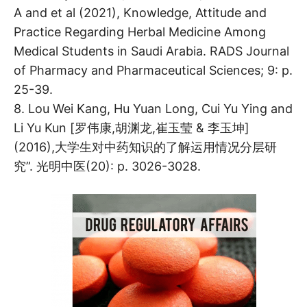
A and et al (2021), Knowledge, Attitude and
Practice Regarding Herbal Medicine Among
Medical Students in Saudi Arabia. RADS Journal
of Pharmacy and Pharmaceutical Sciences; 9: p.
25-39.
8. Lou Wei Kang, Hu Yuan Long, Cui Yu Ying and
Li Yu Kun [罗伟康,胡渊龙,崔玉莹 & 李玉坤]
(2016),大学生对中药知识的了解运用情况分层研
究”. 光明中医(20): p. 3026-3028.