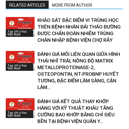
RELATED ARTICLES
MORE FROM AUTHOR
KHẢO SÁT ĐẶC ĐIỂM VI TRÙNG HỌC
TRÊN BỆNH NHÂN ĐÁI THÁO ĐƯỜNG
Tạp chí y học
ĐƯỢC CHẨN ĐOÁN NHIỄM TRÙNG
Việt Nam
CHÂN NHẬP BỆNH VIỆN CHỢ RẪY
ĐÁNH GIÁ MỐI LIÊN QUAN GIỮA HÌNH
THÁI NHĨ TRÁI, NỒNG ĐỘ MATRIX
Tạp chí y học
METALLOPROTEINASE-2,
Việt Nam
OSTEOPONTIN, NT-PROBNP HUYẾT
TƯƠNG, ĐẶC ĐIỂM LÂM SÀNG, CẬN
LÂM...
ĐÁNH GIÁ KẾT QUẢ THAY KHỚP
HÁNG VỚI KỸ THUẬT KHÂU TĂNG
Tạp chí y học
CƯỜNG BAO KHỚP BẰNG CHỈ SIÊU
Việt Nam
BỀN TẠI BỆNH VIỆN QUÂN Y...