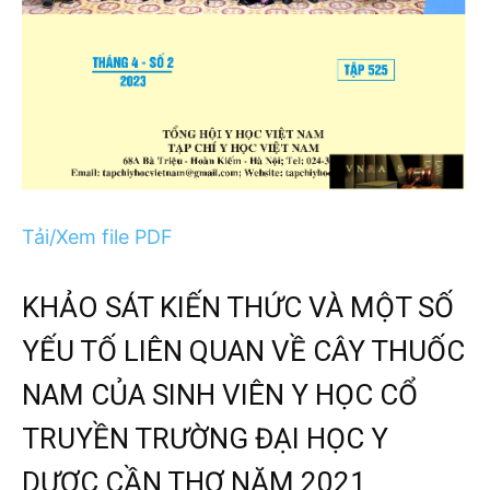
Tải/Xem file PDF
KHẢO SÁT KIẾN THỨC VÀ MỘT SỐ
YẾU TỐ LIÊN QUAN VỀ CÂY THUỐC
NAM CỦA SINH VIÊN Y HỌC CỔ
TRUYỀN TRƯỜNG ĐẠI HỌC Y
DƯỢC CẦN THƠ NĂM 2021