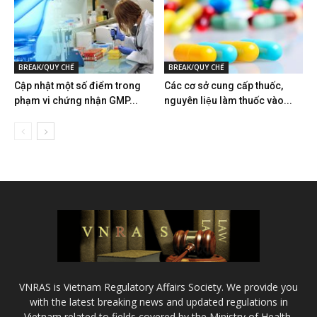
BREAK/QUY CHẾ
BREAK/QUY CHẾ
Cập nhật một số điểm trong
Các cơ sở cung cấp thuốc,
phạm vi chứng nhận GMP...
nguyên liệu làm thuốc vào...
VNRAS is Vietnam Regulatory Affairs Society. We provide you
with the latest breaking news and updated regulations in
Vietnam related to fields covered by the Ministry of Health.