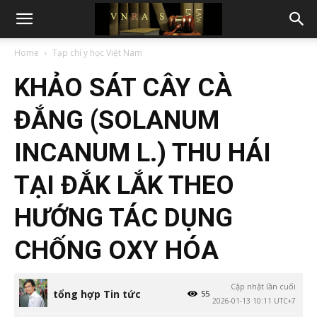
Home
Tạp chí y học Việt Nam
KHẢO SÁT CÂY CÀ
ĐẮNG (SOLANUM
INCANUM L.) THU HÁI
TẠI ĐẮK LẮK THEO
HƯỚNG TÁC DỤNG
CHỐNG OXY HÓA
Cập nhật lần cuối
tổng hợp Tin tức
55
2026-01-13 10:11 UTC+7