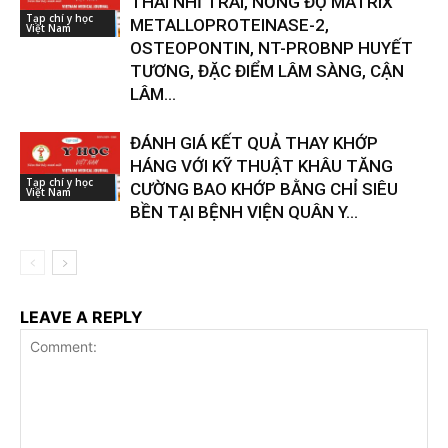
THÁI NHĨ TRÁI, NỒNG ĐỘ MATRIX
Tạp chí y học
METALLOPROTEINASE-2,
Việt Nam
OSTEOPONTIN, NT-PROBNP HUYẾT
TƯƠNG, ĐẶC ĐIỂM LÂM SÀNG, CẬN
LÂM...
ĐÁNH GIÁ KẾT QUẢ THAY KHỚP
HÁNG VỚI KỸ THUẬT KHÂU TĂNG
Tạp chí y học
CƯỜNG BAO KHỚP BẰNG CHỈ SIÊU
Việt Nam
BỀN TẠI BỆNH VIỆN QUÂN Y...
LEAVE A REPLY