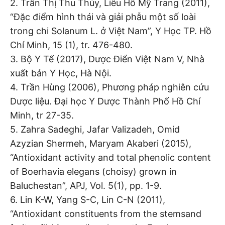
2. Trần Thị Thu Thủy, Liêu Hồ Mỹ Trang (2011),
“Đặc điểm hình thái và giải phẫu một số loài
trong chi Solanum L. ở Việt Nam”, Y Học TP. Hồ
Chí Minh, 15 (1), tr. 476-480.
3. Bộ Y Tế (2017), Dược Điển Việt Nam V, Nhà
xuất bản Y Học, Hà Nội.
4. Trần Hùng (2006), Phương pháp nghiên cứu
Dược liệu. Đại học Y Dược Thành Phố Hồ Chí
Minh, tr 27-35.
5. Zahra Sadeghi, Jafar Valizadeh, Omid
Azyzian Shermeh, Maryam Akaberi (2015),
“Antioxidant activity and total phenolic content
of Boerhavia elegans (choisy) grown in
Baluchestan”, APJ, Vol. 5(1), pp. 1-9.
6. Lin K-W, Yang S-C, Lin C-N (2011),
“Antioxidant constituents from the stemsand