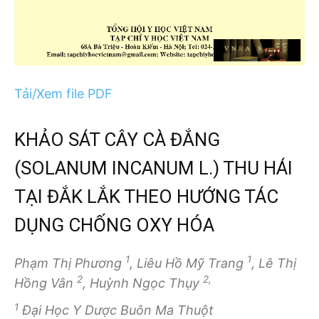
Tải/Xem file PDF
KHẢO SÁT CÂY CÀ ĐẮNG
(SOLANUM INCANUM L.) THU HÁI
TẠI ĐẮK LẮK THEO HƯỚNG TÁC
DỤNG CHỐNG OXY HÓA
1
1
Phạm Thị Phương
, Liêu Hồ Mỹ Trang
, Lê Thị
2
2,
Hồng Vân
, Huỳnh Ngọc Thụy
1
Đại Học Y Dược Buôn Ma Thuột