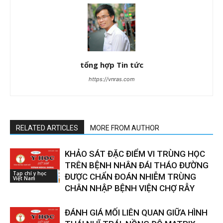
tổng hợp Tin tức
https://vnras.com
RELATED ARTICLES
MORE FROM AUTHOR
KHẢO SÁT ĐẶC ĐIỂM VI TRÙNG HỌC
TRÊN BỆNH NHÂN ĐÁI THÁO ĐƯỜNG
Tạp chí y học
ĐƯỢC CHẨN ĐOÁN NHIỄM TRÙNG
Việt Nam
CHÂN NHẬP BỆNH VIỆN CHỢ RẪY
ĐÁNH GIÁ MỐI LIÊN QUAN GIỮA HÌNH