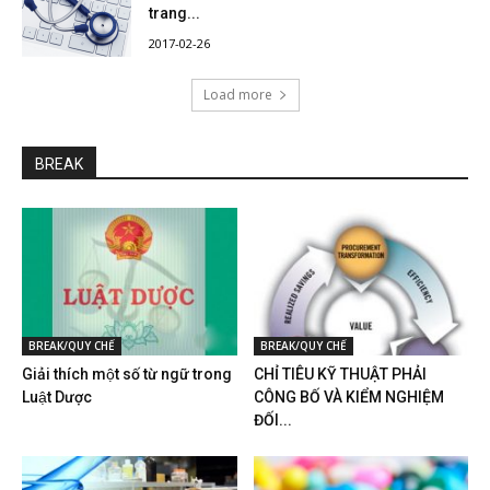
trang...
2017-02-26
Load more
BREAK
BREAK/QUY CHẾ
BREAK/QUY CHẾ
Giải thích một số từ ngữ trong
CHỈ TIÊU KỸ THUẬT PHẢI
Luật Dược
CÔNG BỐ VÀ KIỂM NGHIỆM
ĐỐI...