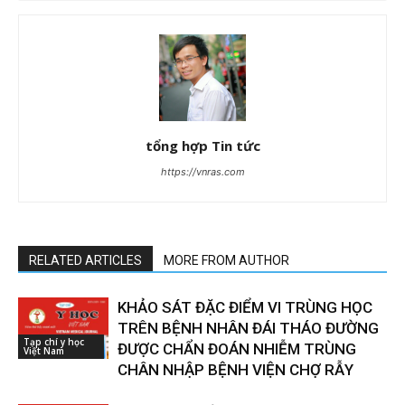
tổng hợp Tin tức
https://vnras.com
RELATED ARTICLES
MORE FROM AUTHOR
KHẢO SÁT ĐẶC ĐIỂM VI TRÙNG HỌC
TRÊN BỆNH NHÂN ĐÁI THÁO ĐƯỜNG
Tạp chí y học
ĐƯỢC CHẨN ĐOÁN NHIỄM TRÙNG
Việt Nam
CHÂN NHẬP BỆNH VIỆN CHỢ RẪY