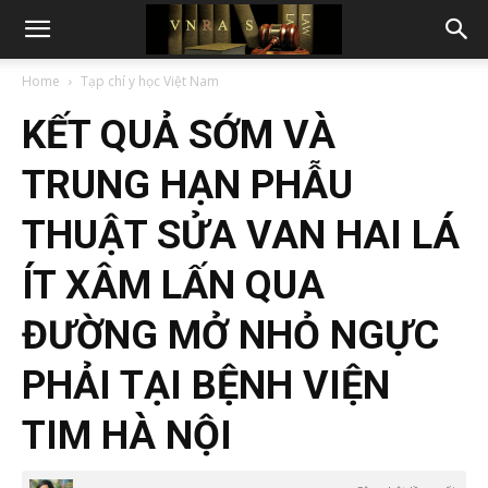
Home
Tạp chí y học Việt Nam
KẾT QUẢ SỚM VÀ
TRUNG HẠN PHẪU
THUẬT SỬA VAN HAI LÁ
ÍT XÂM LẤN QUA
ĐƯỜNG MỞ NHỎ NGỰC
PHẢI TẠI BỆNH VIỆN
TIM HÀ NỘI