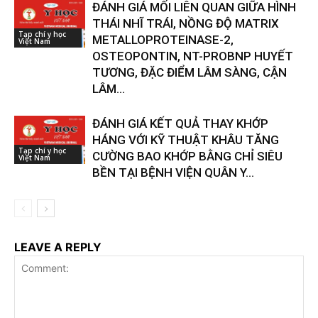
ĐÁNH GIÁ MỐI LIÊN QUAN GIỮA HÌNH
THÁI NHĨ TRÁI, NỒNG ĐỘ MATRIX
Tạp chí y học
METALLOPROTEINASE-2,
Việt Nam
OSTEOPONTIN, NT-PROBNP HUYẾT
TƯƠNG, ĐẶC ĐIỂM LÂM SÀNG, CẬN
LÂM...
ĐÁNH GIÁ KẾT QUẢ THAY KHỚP
HÁNG VỚI KỸ THUẬT KHÂU TĂNG
Tạp chí y học
CƯỜNG BAO KHỚP BẰNG CHỈ SIÊU
Việt Nam
BỀN TẠI BỆNH VIỆN QUÂN Y...
LEAVE A REPLY