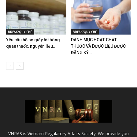
BREAK/QUY CHẾ
BREAK/QUY CHẾ
Yêu cầu hồ sơ giấy tờ thông
DANH MỤC HOẠT CHẤT
quan thuốc, nguyên liệu...
THUỐC VÀ DƯỢC LIỆU ĐƯỢC
ĐĂNG KÝ...
VNRAS is Vietnam Regulatory Affairs Society. We provide you