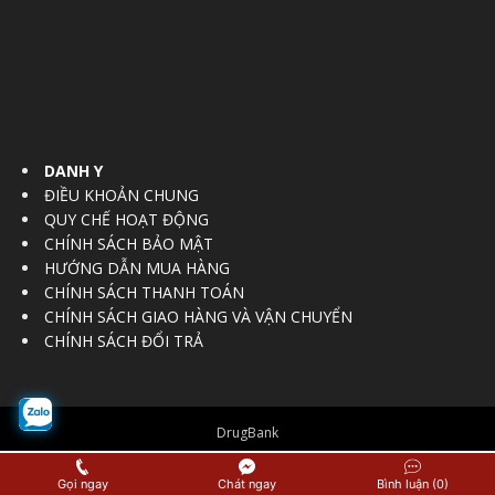
DANH Y
ĐIỀU KHOẢN CHUNG
QUY CHẾ HOẠT ĐỘNG
CHÍNH SÁCH BẢO MẬT
HƯỚNG DẪN MUA HÀNG
CHÍNH SÁCH THANH TOÁN
CHÍNH SÁCH GIAO HÀNG VÀ VẬN CHUYỂN
CHÍNH SÁCH ĐỔI TRẢ
DrugBank
© Copyright 2016 - 2017
Vietnam Regulatory Affairs Society
Gọi ngay
Chát ngay
Bình luận (0)