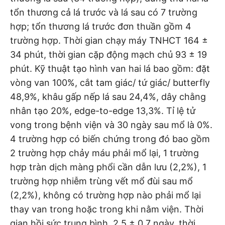
tổn thương cả lá trước và lá sau có 7 trường
hợp; tổn thương lá trước đơn thuần gồm 4
trường hợp. Thời gian chạy máy TNHCT 164 ±
34 phút, thời gian cặp động mạch chủ 93 ± 19
phút. Kỹ thuật tạo hình van hai lá bao gồm: đặt
vòng van 100%, cắt tam giác/ tứ giác/ butterfly
48,9%, khâu gấp nếp lá sau 24,4%, dây chằng
nhân tạo 20%, edge-to-edge 13,3%. Tỉ lệ tử
vong trong bệnh viện và 30 ngày sau mổ là 0%.
4 trường hợp có biến chứng trong đó bao gồm
2 trường hợp chảy máu phải mổ lại, 1 trường
hợp tràn dịch màng phổi cần dẫn lưu (2,2%), 1
trường hợp nhiễm trùng vết mổ đùi sau mổ
(2,2%), không có trường hợp nào phải mổ lại
thay van trong hoặc trong khi nằm viện. Thời
gian hồi sức trung bình 2,5 ± 0,7 ngày, thời