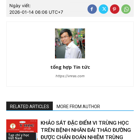
Ngày viết:
2026-01-14 06:06 UTC+7
tổng hợp Tin tức
https://vnras.com
RELATED ARTICLES
MORE FROM AUTHOR
KHẢO SÁT ĐẶC ĐIỂM VI TRÙNG HỌC
TRÊN BỆNH NHÂN ĐÁI THÁO ĐƯỜNG
Tạp chí y học
ĐƯỢC CHẨN ĐOÁN NHIỄM TRÙNG
Việt Nam