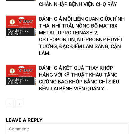
CHÂN NHẬP BỆNH VIỆN CHỢ RẪY
ĐÁNH GIÁ MỐI LIÊN QUAN GIỮA HÌNH
THÁI NHĨ TRÁI, NỒNG ĐỘ MATRIX
Tạp chí y học
METALLOPROTEINASE-2,
Việt Nam
OSTEOPONTIN, NT-PROBNP HUYẾT
TƯƠNG, ĐẶC ĐIỂM LÂM SÀNG, CẬN
LÂM...
ĐÁNH GIÁ KẾT QUẢ THAY KHỚP
HÁNG VỚI KỸ THUẬT KHÂU TĂNG
Tạp chí y học
CƯỜNG BAO KHỚP BẰNG CHỈ SIÊU
Việt Nam
BỀN TẠI BỆNH VIỆN QUÂN Y...
LEAVE A REPLY