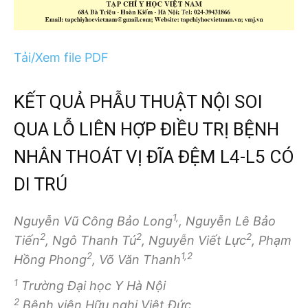
Tải/Xem file PDF
KẾT QUẢ PHẪU THUẬT NỘI SOI
QUA LỖ LIÊN HỢP ĐIỀU TRỊ BỆNH
NHÂN THOÁT VỊ ĐĨA ĐỆM L4-L5 CÓ
DI TRÚ
1,
Nguyễn Vũ Công Bảo Long
, Nguyễn Lê Bảo
2
2
2
Tiến
, Ngô Thanh Tú
, Nguyễn Viết Lực
, Phạm
2
1,2
Hồng Phong
, Võ Văn Thanh
1
Trường Đại học Y Hà Nội
2
Bệnh viện Hữu nghị Việt Đức