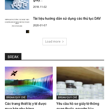
2018-11-02
Tài liệu hướng dẫn sử dụng các thủ tục DAV
2020-01-07
Load more
BREAK
BREAK/QUY CHẾ
BREAK/QUY CHẾ
Các trang thiết bị y tế được
Yêu cầu hồ sơ giấy tờ thông
mua bán như hàng...
quan thuốc, nguyên liệu...