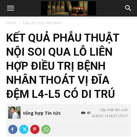
Home
Tạp chí y học Việt Nam
KẾT QUẢ PHẪU THUẬT
NỘI SOI QUA LỖ LIÊN
HỢP ĐIỀU TRỊ BỆNH
NHÂN THOÁT VỊ ĐĨA
ĐỆM L4-L5 CÓ DI TRÚ
Cập nhật lần cuối
tổng hợp Tin tức
49
2026-01-14 06:07 UTC+7