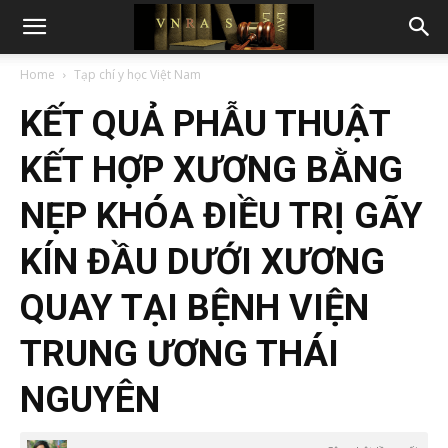
Home
Tạp chí y học Việt Nam
KẾT QUẢ PHẪU THUẬT
KẾT HỢP XƯƠNG BẰNG
NẸP KHÓA ĐIỀU TRỊ GÃY
KÍN ĐẦU DƯỚI XƯƠNG
QUAY TẠI BỆNH VIỆN
TRUNG ƯƠNG THÁI
NGUYÊN