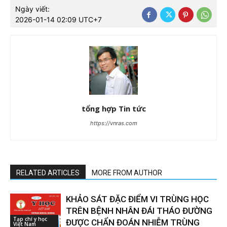
Ngày viết:
2026-01-14 02:09 UTC+7
tổng hợp Tin tức
https://vnras.com
RELATED ARTICLES
MORE FROM AUTHOR
KHẢO SÁT ĐẶC ĐIỂM VI TRÙNG HỌC
TRÊN BỆNH NHÂN ĐÁI THÁO ĐƯỜNG
Tạp chí y học
ĐƯỢC CHẨN ĐOÁN NHIỄM TRÙNG
Việt Nam