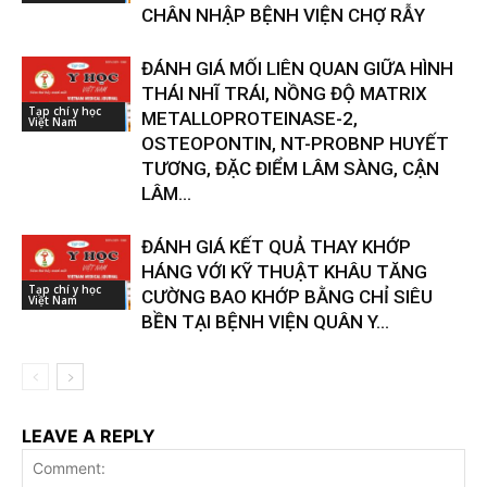
CHÂN NHẬP BỆNH VIỆN CHỢ RẪY
ĐÁNH GIÁ MỐI LIÊN QUAN GIỮA HÌNH
THÁI NHĨ TRÁI, NỒNG ĐỘ MATRIX
Tạp chí y học
METALLOPROTEINASE-2,
Việt Nam
OSTEOPONTIN, NT-PROBNP HUYẾT
TƯƠNG, ĐẶC ĐIỂM LÂM SÀNG, CẬN
LÂM...
ĐÁNH GIÁ KẾT QUẢ THAY KHỚP
HÁNG VỚI KỸ THUẬT KHÂU TĂNG
Tạp chí y học
CƯỜNG BAO KHỚP BẰNG CHỈ SIÊU
Việt Nam
BỀN TẠI BỆNH VIỆN QUÂN Y...
LEAVE A REPLY