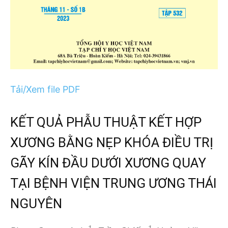
Tải/Xem file PDF
KẾT QUẢ PHẪU THUẬT KẾT HỢP
XƯƠNG BẰNG NẸP KHÓA ĐIỀU TRỊ
GÃY KÍN ĐẦU DƯỚI XƯƠNG QUAY
TẠI BỆNH VIỆN TRUNG ƯƠNG THÁI
NGUYÊN
1,
1