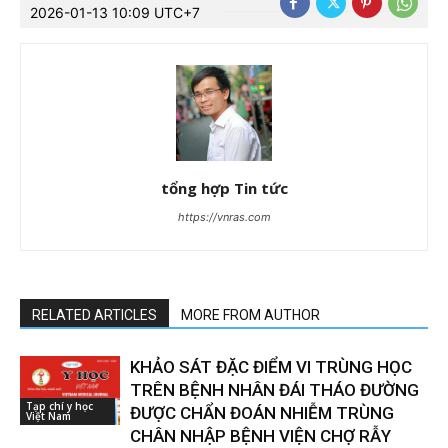
2026-01-13 10:09 UTC+7
tổng hợp Tin tức
https://vnras.com
RELATED ARTICLES
MORE FROM AUTHOR
KHẢO SÁT ĐẶC ĐIỂM VI TRÙNG HỌC
TRÊN BỆNH NHÂN ĐÁI THÁO ĐƯỜNG
Tạp chí y học
ĐƯỢC CHẨN ĐOÁN NHIỄM TRÙNG
Việt Nam
CHÂN NHẬP BỆNH VIỆN CHỢ RẪY