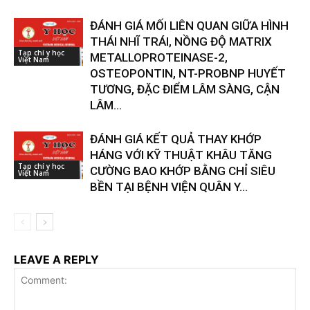
ĐÁNH GIÁ MỐI LIÊN QUAN GIỮA HÌNH
THÁI NHĨ TRÁI, NỒNG ĐỘ MATRIX
Tạp chí y học
METALLOPROTEINASE-2,
Việt Nam
OSTEOPONTIN, NT-PROBNP HUYẾT
TƯƠNG, ĐẶC ĐIỂM LÂM SÀNG, CẬN
LÂM...
ĐÁNH GIÁ KẾT QUẢ THAY KHỚP
HÁNG VỚI KỸ THUẬT KHÂU TĂNG
Tạp chí y học
CƯỜNG BAO KHỚP BẰNG CHỈ SIÊU
Việt Nam
BỀN TẠI BỆNH VIỆN QUÂN Y...
LEAVE A REPLY