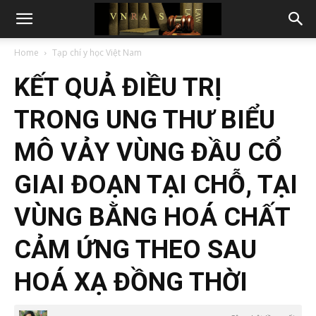
Home
Tạp chí y học Việt Nam
KẾT QUẢ ĐIỀU TRỊ
TRONG UNG THƯ BIỂU
MÔ VẢY VÙNG ĐẦU CỔ
GIAI ĐOẠN TẠI CHỖ, TẠI
VÙNG BẰNG HOÁ CHẤT
CẢM ỨNG THEO SAU
HOÁ XẠ ĐỒNG THỜI