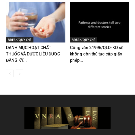
BREAK/QUY CHẾ
BREAK/QUY CHẾ
DANH MỤC HOẠT CHẤT
Công văn 21996/QLD-KD sẽ
THUỐC VÀ DƯỢC LIỆU ĐƯỢC
không còn thủ tục cấp giấy
ĐĂNG KÝ...
phép...