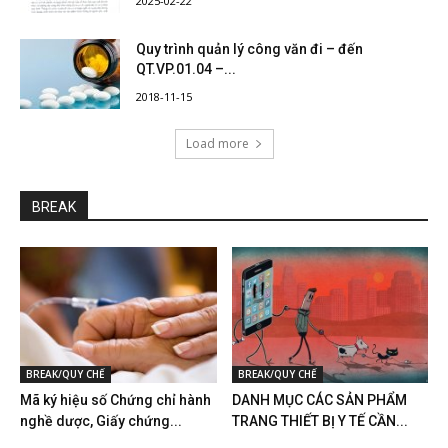
2025-02-22
Quy trình quản lý công văn đi – đến
QT.VP.01.04 –...
2018-11-15
Load more
BREAK
BREAK/QUY CHẾ
BREAK/QUY CHẾ
Mã ký hiệu số Chứng chỉ hành
DANH MỤC CÁC SẢN PHẨM
nghề dược, Giấy chứng...
TRANG THIẾT BỊ Y TẾ CẦN...