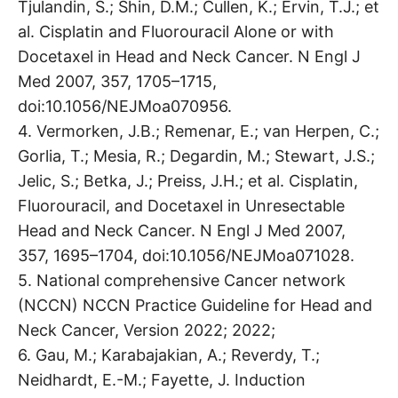
Tjulandin, S.; Shin, D.M.; Cullen, K.; Ervin, T.J.; et
al. Cisplatin and Fluorouracil Alone or with
Docetaxel in Head and Neck Cancer. N Engl J
Med 2007, 357, 1705–1715,
doi:10.1056/NEJMoa070956.
4. Vermorken, J.B.; Remenar, E.; van Herpen, C.;
Gorlia, T.; Mesia, R.; Degardin, M.; Stewart, J.S.;
Jelic, S.; Betka, J.; Preiss, J.H.; et al. Cisplatin,
Fluorouracil, and Docetaxel in Unresectable
Head and Neck Cancer. N Engl J Med 2007,
357, 1695–1704, doi:10.1056/NEJMoa071028.
5. National comprehensive Cancer network
(NCCN) NCCN Practice Guideline for Head and
Neck Cancer, Version 2022; 2022;
6. Gau, M.; Karabajakian, A.; Reverdy, T.;
Neidhardt, E.-M.; Fayette, J. Induction