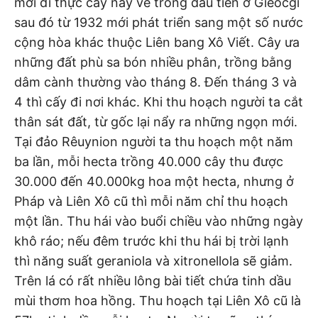
mới đi thực cây này về trồng đầu tiên ở Giêocgi
sau đó từ 1932 mới phát triển sang một số nước
cộng hòa khác thuộc Liên bang Xô Viết. Cây ưa
những đất phù sa bón nhiều phân, trồng bằng
dâm cành thường vào tháng 8. Đến tháng 3 và
4 thì cấy đi nơi khác. Khi thu hoạch người ta cắt
thân sát đất, từ gốc lại nẩy ra những ngọn mới.
Tại đảo Rêuynion người ta thu hoạch một năm
ba lần, mỗi hecta trồng 40.000 cây thu được
30.000 đến 40.000kg hoa một hecta, nhưng ở
Pháp và Liên Xô cũ thì mỗi năm chỉ thu hoạch
một lần. Thu hái vào buổi chiều vào những ngày
khô ráo; nếu đêm trước khi thu hái bị trời lạnh
thì năng suất geraniola và xitronellola sẽ giảm.
Trên lá có rất nhiều lông bài tiết chứa tinh dầu
mùi thơm hoa hồng. Thu hoạch tại Liên Xô cũ là