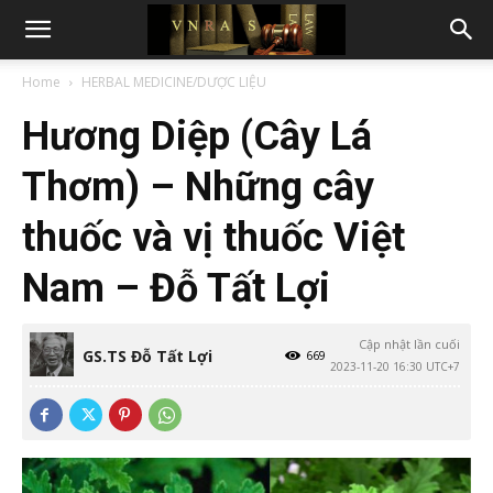
Home
HERBAL MEDICINE/DƯỢC LIỆU
Hương Diệp (Cây Lá
Thơm) – Những cây
thuốc và vị thuốc Việt
Nam – Đỗ Tất Lợi
Cập nhật lần cuối
GS.TS Đỗ Tất Lợi
669
2023-11-20 16:30 UTC+7